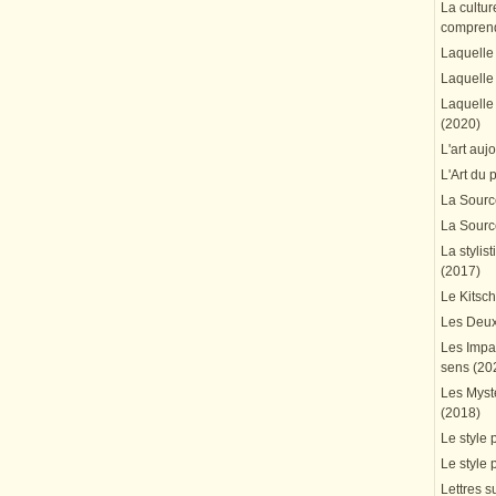
La cultur
comprend
Laquelle 
Laquelle 
Laquelle 
(2020)
L'art auj
L'Art du 
La Source
La Source
La stylis
(2017)
Le Kitsc
Les Deux
Les Impa
sens (20
Les Mystè
(2018)
Le style 
Le style 
Lettres su