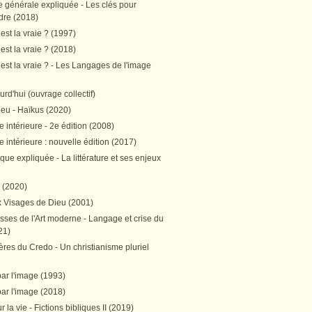
e générale expliquée - Les clés pour
re (2018)
est la vraie ? (1997)
est la vraie ? (2018)
est la vraie ? - Les Langages de l'image
ourd'hui (ouvrage collectif)
peu - Haïkus (2020)
 intérieure - 2e édition (2008)
 intérieure : nouvelle édition (2017)
tique expliquée - La littérature et ses enjeux
h (2020)
 Visages de Dieu (2001)
sses de l'Art moderne - Langage et crise du
21)
res du Credo - Un christianisme pluriel
par l'image (1993)
par l'image (2018)
r la vie - Fictions bibliques II (2019)