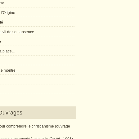
pse
l'Origine...
té
 vit de son absence
e
 place...
e montre...
Ouvrages
pour comprendre le christianisme (ouvrage