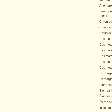
99 répons
A l'ombre
Beaudonn
(1987)
Chronique
Comprend
Cours de 
Des mots 
Des mots 
Des mots 
Des mots 
Des mots 
Des mots 
En marge 
En marge 
Éternels 
Éternels 
Éternels 
Éternels 
Initiation