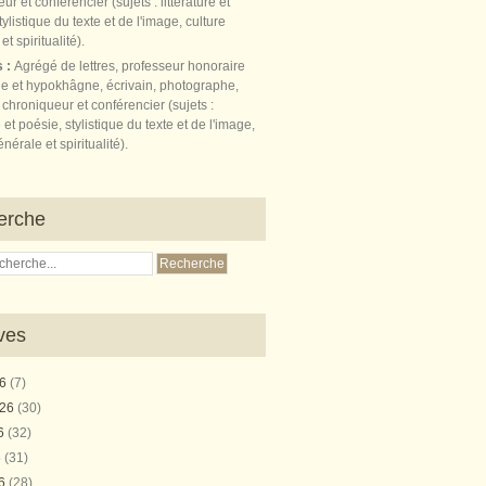
s :
Agrégé de lettres, professeur honoraire
e et hypokhâgne, écrivain, photographe,
 chroniqueur et conférencier (sujets :
e et poésie, stylistique du texte et de l'image,
nérale et spiritualité).
erche
ves
26
(7)
026
(30)
26
(32)
6
(31)
26
(28)