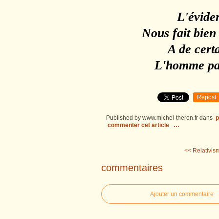
L'éviden
Nous fait bien
A de cert
L'homme pas
Repost
Published by www.michel-theron.fr
dans
p
commenter cet article
…
<< Relativism
commentaires
Ajouter un commentaire