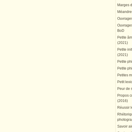
Marges du
Méandres
Ouvrages
Ouvrages 
BoD
Petite â
(2021)
Petite in
(2021)
Petite ph
Petite ph
Petites 
Petit lex
Peur de 
Propos cr
(2016)
Réussir l
Rhétoriqu
photogra
Savoir ai