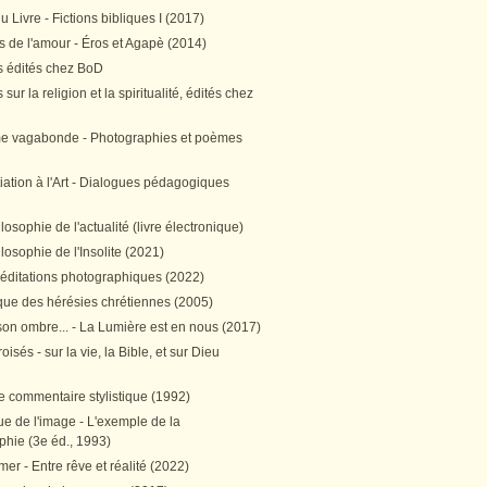
 Livre - Fictions bibliques I (2017)
 de l'amour - Éros et Agapè (2014)
 édités chez BoD
sur la religion et la spiritualité, édités chez
me vagabonde - Photographies et poèmes
itiation à l'Art - Dialogues pédagogiques
ilosophie de l'actualité (livre électronique)
ilosophie de l'Insolite (2021)
méditations photographiques (2022)
ique des hérésies chrétiennes (2005)
son ombre... - La Lumière est en nous (2017)
oisés - sur la vie, la Bible, et sur Dieu
e commentaire stylistique (1992)
e de l'image - L'exemple de la
phie (3e éd., 1993)
mer - Entre rêve et réalité (2022)