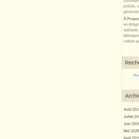
À Propo
en khâgn
vidéaste,
littératur
culture gé
Rech
Archi
Août 20
Juillet 2
Juin 20
Mai 202
Avril 20