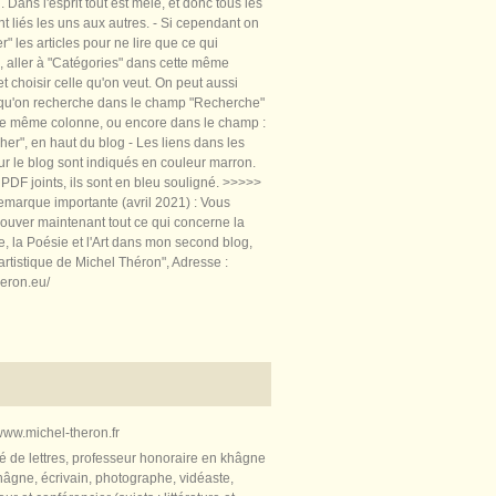
 Dans l'esprit tout est mêlé, et donc tous les
nt liés les uns aux autres. - Si cependant on
rer" les articles pour ne lire que ce qui
, aller à "Catégories" dans cette même
t choisir celle qu'on veut. On peut aussi
 qu'on recherche dans le champ "Recherche"
te même colonne, ou encore dans le champ :
er", en haut du blog - Les liens dans les
sur le blog sont indiqués en couleur marron.
PDF joints, ils sont en bleu souligné. >>>>>
marque importante (avril 2021) : Vous
ouver maintenant tout ce qui concerne la
re, la Poésie et l'Art dans mon second blog,
artistique de Michel Théron", Adresse :
heron.eu/
ww.michel-theron.fr