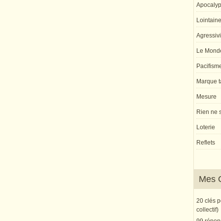
Apocaly
Lointaine 
Agressivi
Le Monde
Pacifism
Marque ta
Mesure
Rien ne s
Loterie
Reflets
Mes 
20 clés 
collectif)