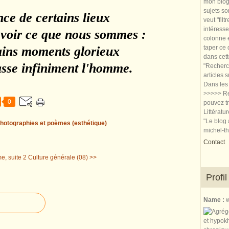
mon blog.
sujets so
ce de certains lieux
veut "filt
intéresse
 voir ce que nous sommes :
colonne e
ains moments glorieux
taper ce
dans cet
se infiniment l'homme.
"Recherch
articles 
Dans les 
>>>>> Re
0
pouvez tr
Littératu
"Le blog 
hotographies et poèmes (esthétique)
michel-t
Contact
e, suite 2
Culture générale (08) >>
Profil
Name :
w