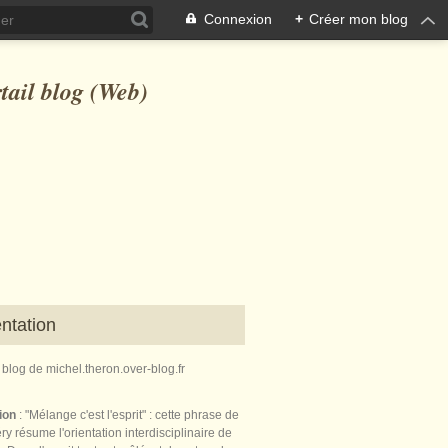
Connexion
+
Créer mon blog
ntation
e blog de michel.theron.over-blog.fr
tion
: "Mélange c'est l'esprit" : cette phrase de
ry résume l'orientation interdisciplinaire de