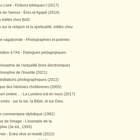
 Livre - Fictions bibliques I (2017)
 de l'amour - Éros et Agapè (2014)
 édités chez BoD
sur la religion et la spiritualité, édités chez
me vagabonde - Photographies et poèmes
itiation à l'Art - Dialogues pédagogiques
ilosophie de l'actualité (livre électronique)
ilosophie de l'Insolite (2021)
méditations photographiques (2022)
ique des hérésies chrétiennes (2005)
son ombre... - La Lumière est en nous (2017)
oisés - sur la vie, la Bible, et sur Dieu
e commentaire stylistique (1992)
e de l'image - L'exemple de la
phie (3e éd., 1993)
mer - Entre rêve et réalité (2022)