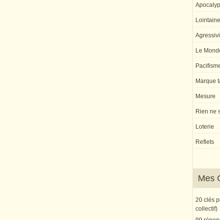
Apocaly
Lointaine 
Agressivi
Le Monde
Pacifism
Marque ta
Mesure
Rien ne s
Loterie
Reflets
Mes 
20 clés 
collectif)