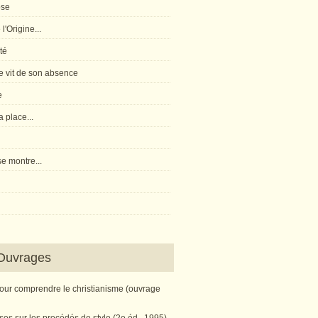
pse
l'Origine...
té
 vit de son absence
e
 place...
e montre...
Ouvrages
pour comprendre le christianisme (ouvrage