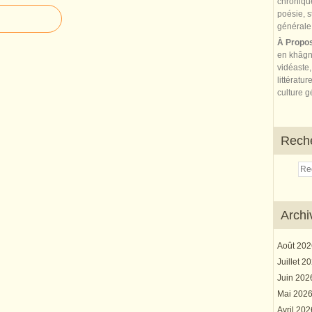
À Propo
en khâgn
vidéaste,
littératur
culture gé
Rech
Archi
Août 20
Juillet 2
Juin 20
Mai 202
Avril 20