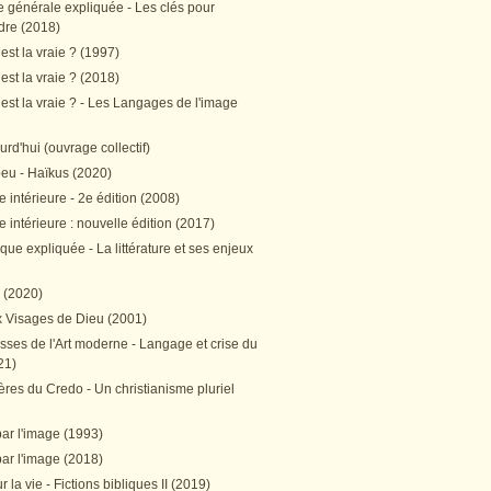
e générale expliquée - Les clés pour
re (2018)
est la vraie ? (1997)
est la vraie ? (2018)
est la vraie ? - Les Langages de l'image
ourd'hui (ouvrage collectif)
peu - Haïkus (2020)
 intérieure - 2e édition (2008)
 intérieure : nouvelle édition (2017)
tique expliquée - La littérature et ses enjeux
h (2020)
 Visages de Dieu (2001)
sses de l'Art moderne - Langage et crise du
21)
res du Credo - Un christianisme pluriel
par l'image (1993)
par l'image (2018)
r la vie - Fictions bibliques II (2019)