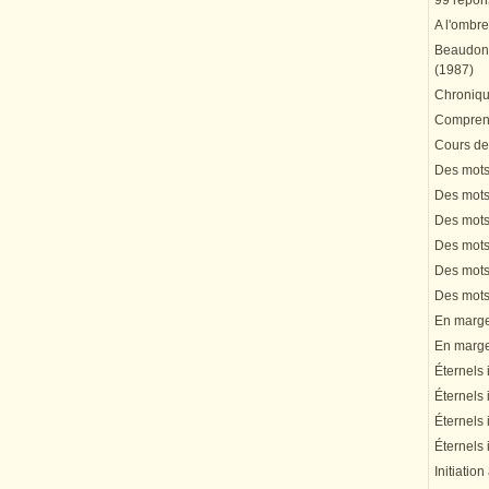
99 répons
A l'ombre
Beaudonn
(1987)
Chronique
Comprend
Cours de 
Des mots 
Des mots 
Des mots 
Des mots 
Des mots 
Des mots 
En marge 
En marge 
Éternels 
Éternels 
Éternels 
Éternels 
Initiation