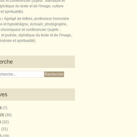
s :
Agrégé de lettres, professeur honoraire
e et hypokhâgne, écrivain, photographe,
 chroniqueur et conférencier (sujets :
e et poésie, stylistique du texte et de l'image,
nérale et spiritualité).
erche
ves
26
(7)
026
(30)
26
(32)
6
(31)
26
(28)