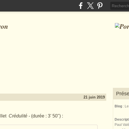
ron
Prése
21 juin 2019
Blog
: L
llet
Crédulité
-
(durée : 3' 50") :
Descrip
Paul Valé