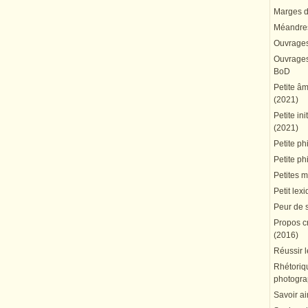
Marges du
Méandres
Ouvrages
Ouvrages 
BoD
Petite â
(2021)
Petite in
(2021)
Petite ph
Petite ph
Petites 
Petit lex
Peur de 
Propos cr
(2016)
Réussir l
Rhétoriqu
photogra
Savoir ai