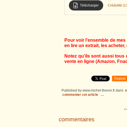
Télécharger
Crédulité (1
Pour voir l'ensemble de mes l
en lire un extrait, les acheter, 
Notez qu'ils sont aussi tous 
vente en ligne (Amazon, Fnac,
Repost
Published by www.michel-theron.fr
dans
e
commenter cet article
…
<<
commentaires