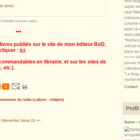
mon blog.
3e série)
sujets so
veut "filt
intéresse
Crédulité (version radio)
colonne e
taper ce
***
dans cet
"Recherch
ivres publiés sur le site de mon éditeur BoD,
articles 
cliquer :
ici
.
Dans les 
>>>>> Re
commandables en librairie, et sur les sites de
pouvez tr
 etc.).
Littératu
"Le blog 
michel-t
0
Contact
missions de radio (culture - religion)
Profil
 Merveilles
Valse (3) >>
Name :
w