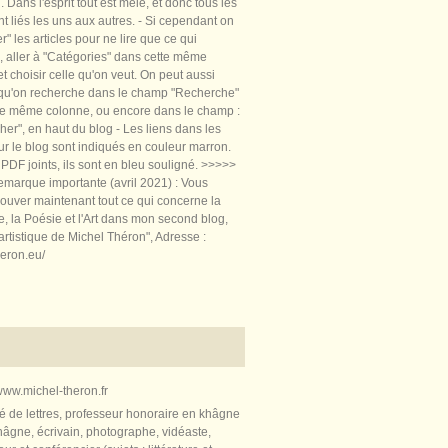
 Dans l'esprit tout est mêlé, et donc tous les
nt liés les uns aux autres. - Si cependant on
rer" les articles pour ne lire que ce qui
, aller à "Catégories" dans cette même
t choisir celle qu'on veut. On peut aussi
 qu'on recherche dans le champ "Recherche"
te même colonne, ou encore dans le champ :
er", en haut du blog - Les liens dans les
sur le blog sont indiqués en couleur marron.
PDF joints, ils sont en bleu souligné. >>>>>
marque importante (avril 2021) : Vous
ouver maintenant tout ce qui concerne la
re, la Poésie et l'Art dans mon second blog,
artistique de Michel Théron", Adresse :
heron.eu/
ww.michel-theron.fr