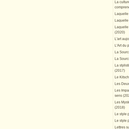
La cultur
comprend
Laquelle 
Laquelle 
Laquelle 
(2020)
L'art auj
L'Art du 
La Source
La Source
La stylis
(2017)
Le Kitsc
Les Deux
Les Impa
sens (20
Les Mystè
(2018)
Le style 
Le style 
Lettres su