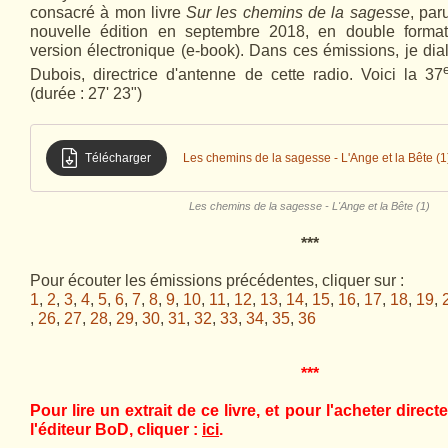
consacré à mon livre
Sur les chemins de la sagesse
, pa
nouvelle édition en septembre 2018, en double format
version électronique (e-book). Dans ces émissions, je d
Dubois, directrice d'antenne de cette radio.
Voici la 37
(durée : 27' 23")
Télécharger
Les chemins de la sagesse - L'Ange et la Bête (1
Les chemins de la sagesse - L'Ange et la Bête (1)
***
Pour écouter les émissions précédentes, cliquer sur :
1
,
2
,
3
,
4
,
5
,
6
,
7
,
8
,
9
,
10
,
11
,
12
,
13
,
14
,
15
,
16
,
17
,
18
,
19
,
,
26
,
27
,
28
,
29
,
30
,
31
,
32
,
33
,
34
,
35
,
36
***
Pour lire un extrait de ce livre, et pour l'acheter direct
l'éditeur BoD, cliquer :
ici
.