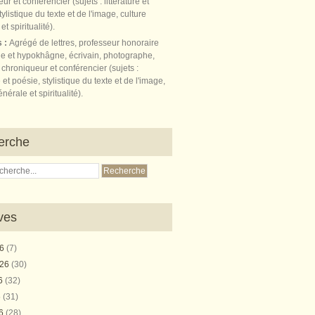
s :
Agrégé de lettres, professeur honoraire
e et hypokhâgne, écrivain, photographe,
 chroniqueur et conférencier (sujets :
e et poésie, stylistique du texte et de l'image,
nérale et spiritualité).
erche
ves
26
(7)
026
(30)
26
(32)
6
(31)
26
(28)