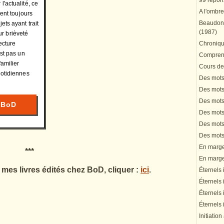
99 répons
'actualité, ce
A l'ombre
nent toujours
Beaudonn
ets ayant trait
(1987)
eur brièveté
ecture
Chronique
est pas un
Comprend
familier
Cours de 
uotidiennes
Des mots 
Des mots 
Des mots 
 BoD
Des mots 
Des mots 
Des mots 
En marge 
***
En marge 
s mes livres édités chez BoD, cliquer :
ici
.
Éternels 
Éternels 
Éternels 
Éternels 
Initiation