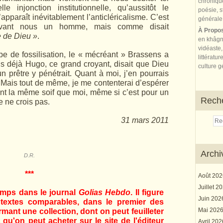
e injonction insti­tutionnelle, qu’aussitôt le
pparaît inévitablement l’anticléri­calisme. C’est
vant nous un homme, mais comme disait
À Propo
e de Dieu »
.
en khâgn
vidéaste,
pe de fossilisation, le « mécréant » Brassens a
littératur
is déjà Hugo, ce grand croyant, disait que Dieu
culture gé
’un prêtre y pénétrait. Quant à moi, j’en pourrais
. Mais tout de même, je me contenterai d’espérer
t la même soif que moi, même si c’est pour un
Rech
 ne crois pas.
31 mars 2011
Archi
D.R.
***
Août 20
Juillet 2
emps dans le journal
Golias Hebdo
. Il figure
Juin 20
 textes comparables, dans le premier des
Mai 202
mant une collection, dont on peut feuilleter
et qu'on peut acheter sur le site de l'éditeur
Avril 20