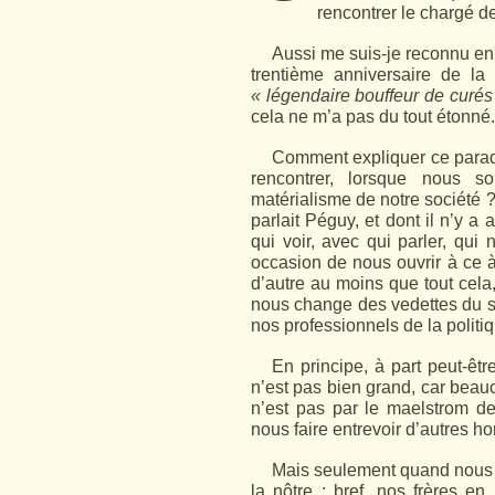
rencontrer le chargé d
Aussi me suis-je reconnu en l
trentième anniversaire de l
« légendaire bouffeur de curés
cela ne m’a pas du tout étonné.
Comment expliquer ce parado
rencontrer, lorsque nous 
matérialisme de notre société 
parlait Péguy, et dont il n’y a
qui voir, avec qui parler, qui 
occasion de nous ouvrir à ce 
d’autre au moins que tout cela
nous change des vedettes du sho
nos professionnels de la politi
En principe, à part peut-êtr
n’est pas bien grand, car beauc
n’est pas par le maelstrom d
nous faire entrevoir d’autres h
Mais seulement quand nous 
la nôtre : bref, nos frères en