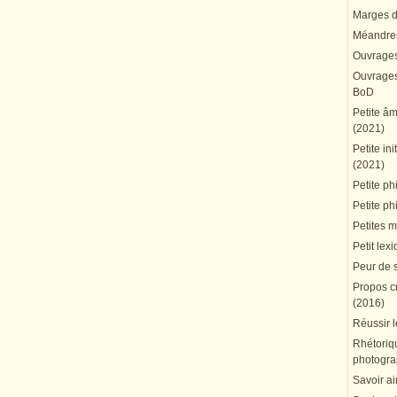
Marges du
Méandres
Ouvrages
Ouvrages 
BoD
Petite â
(2021)
Petite in
(2021)
Petite ph
Petite ph
Petites 
Petit lex
Peur de 
Propos cr
(2016)
Réussir l
Rhétoriqu
photogra
Savoir ai