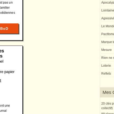
est pas un
Apocaly
familier
Lointaine 
uotidiennes
Agressivi
Le Monde
 BoD
Pacifism
Marque ta
Mesure
es
es
Rien ne s
el
Loterie
re papier
Reflets
t
Mes 
20 clés 
ont une
collectif)
urnal