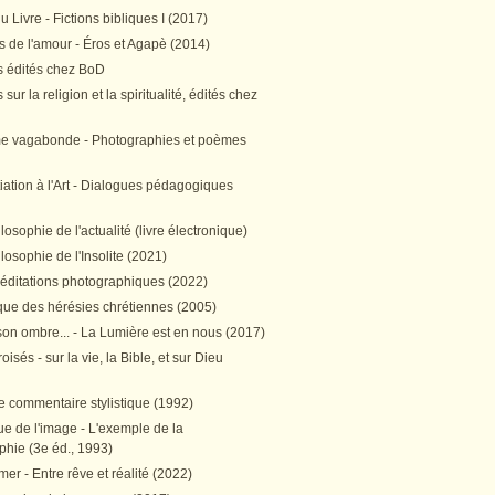
 Livre - Fictions bibliques I (2017)
 de l'amour - Éros et Agapè (2014)
 édités chez BoD
sur la religion et la spiritualité, édités chez
me vagabonde - Photographies et poèmes
itiation à l'Art - Dialogues pédagogiques
ilosophie de l'actualité (livre électronique)
ilosophie de l'Insolite (2021)
méditations photographiques (2022)
ique des hérésies chrétiennes (2005)
son ombre... - La Lumière est en nous (2017)
oisés - sur la vie, la Bible, et sur Dieu
e commentaire stylistique (1992)
e de l'image - L'exemple de la
phie (3e éd., 1993)
mer - Entre rêve et réalité (2022)