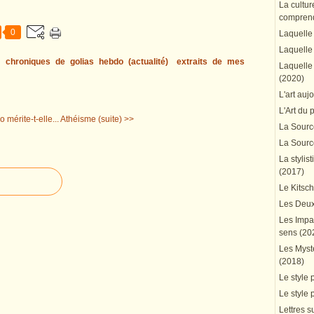
La cultur
comprend
0
Laquelle 
Laquelle 
s
chroniques de golias hebdo (actualité)
extraits de mes
Laquelle 
(2020)
L'art auj
L'Art du 
 mérite-t-elle...
Athéisme (suite) >>
La Source
La Source
La stylis
(2017)
Le Kitsc
Les Deux
Les Impa
sens (20
Les Mystè
(2018)
Le style 
Le style 
Lettres su