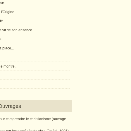
pse
l'Origine...
té
 vit de son absence
e
 place...
e montre...
Ouvrages
pour comprendre le christianisme (ouvrage