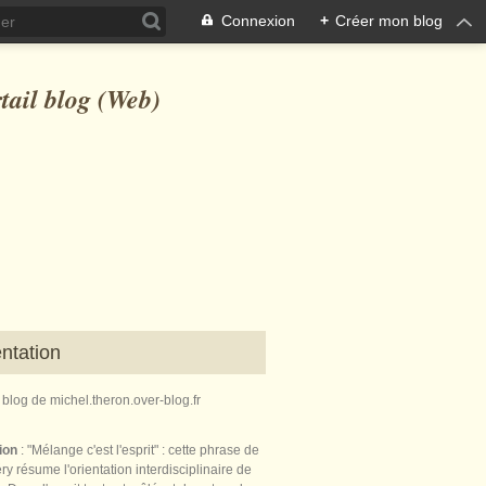
Connexion
+
Créer mon blog
ntation
e blog de michel.theron.over-blog.fr
tion
: "Mélange c'est l'esprit" : cette phrase de
ry résume l'orientation interdisciplinaire de