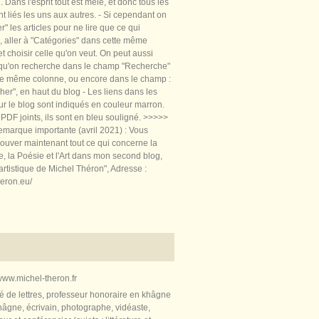
 Dans l'esprit tout est mêlé, et donc tous les
nt liés les uns aux autres. - Si cependant on
rer" les articles pour ne lire que ce qui
, aller à "Catégories" dans cette même
t choisir celle qu'on veut. On peut aussi
 qu'on recherche dans le champ "Recherche"
te même colonne, ou encore dans le champ :
er", en haut du blog - Les liens dans les
sur le blog sont indiqués en couleur marron.
PDF joints, ils sont en bleu souligné. >>>>>
marque importante (avril 2021) : Vous
ouver maintenant tout ce qui concerne la
re, la Poésie et l'Art dans mon second blog,
artistique de Michel Théron", Adresse :
heron.eu/
ww.michel-theron.fr