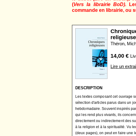
(
Vers la librairie BoD).
Le
commande en librairie, ou su
Chroniqu
religieus
Théron, Mich
14,00
€
Liv
Lire un extrai
DESCRIPTION
Les textes composant cet ouvrage s
sélection d'articles parus dans un jo
hebdomadaire. Souvent inspirés par l
qui les rend plus vivants, ils concer
directement ou indirectement des suj
à la religion et à la spiritualité. Vu l
(deux pages), on peut en faire une l