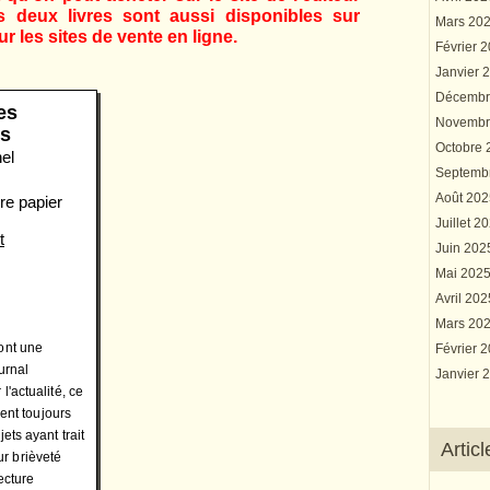
s deux livres sont aussi disponibles sur
Mars 20
r les sites de vente en ligne.
Février 
Janvier 
Décembr
es
Novembr
es
Octobre
el
Septemb
Août 20
re papier
Juillet 2
t
Juin 20
Mai 202
Avril 20
Mars 20
ont une
Février 
urnal
Janvier 
'actualité, ce
nent toujours
ets ayant trait
Artic
eur brièveté
ecture