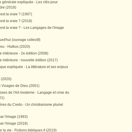
e générale expliquée - Les clés pour
re (2018)
est la vraie ? (1997)
est la vraie ? (2018)
est la vraie ? - Les Langages de l'image
ourd'hui (ouvrage collectif)
peu - Haïkus (2020)
 intérieure - 2e édition (2008)
 intérieure : nouvelle édition (2017)
tique expliquée - La littérature et ses enjeux
h (2020)
 Visages de Dieu (2001)
sses de l'Art moderne - Langage et crise du
21)
res du Credo - Un christianisme pluriel
par l'image (1993)
par l'image (2018)
r la vie - Fictions bibliques II (2019)