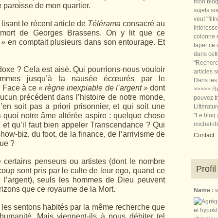
mon blog.
e paroisse de mon quartier.
sujets so
veut "filt
isant le récent article de
Télérama
consacré au
intéresse
a mort de Georges Brassens. On y lit que ce
colonne e
 »
en comptait plusieurs dans son entourage. Et
taper ce
dans cet
"Recherch
xe ? Cela est aisé. Qui pourrions-nous vouloir
articles 
sommes jusqu’à la nausée écœurés par le
Dans les 
? Face à ce
« règne inexpiable de l’argent »
dont
>>>>> Re
 aucun précédent dans l’histoire de notre monde,
pouvez tr
n’en soit pas a priori prisonnier, et qui soit une
Littératu
à quoi notre âme altérée aspire : quelque chose
"Le blog 
, et qu’il faut bien appeler Transcendance ? Qui
michel-t
w-biz, du foot, de la finance, de l’arrivisme de
Contact
que ?
e certains penseurs ou artistes (dont le nombre
Profil
oup sont pris par le culte de leur ego, quand ce
e l’argent), seuls les hommes de Dieu peuvent
orizons que ce royaume de la Mort.
Name :
w
les sentons habités par la même recherche que
 humanité. Mais viennent-ils à nous débiter tel