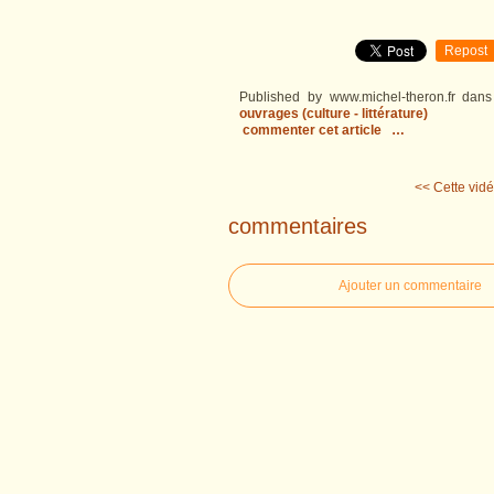
Repost
Published by www.michel-theron.fr
dan
ouvrages (culture - littérature)
commenter cet article
…
<< Cette vidéo
commentaires
Ajouter un commentaire