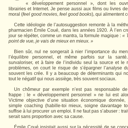
« développement personnel », dont les ouvr
librairies et Internet. Je pense aussi aux films ou livres d
moral (
feel good movies
,
feel good books
), qui alimentent 
Cette idéologie de l’autosuggestion remonte à la mét
pharmacien Émile Coué, dans les années 1920. À l’en croir
jour se répéter, comme un mantra, la formule magique :
« 
point de vue, je vais de mieux en mieux. »
Bien sûr, nul ne songerait à nier l’importance du men
l’équilibre personnel, et même parfois sur la sant
survaloriser, et à faire de l’individu seul la source et l
problèmes, on court le risque de s’épargner l’analyse d
souvent les crée. Il y a beaucoup de déterminants qui 
tout le négatif qui nous assiège, très souvent sociaux.
Un chômeur par exemple n’est pas responsable de l
frappe : le « développement personnel » ne lui est alo
Victime objective d’une situation économique donnée, 
simple coaching (habille-toi mieux, soigne davantage ton
suffise à lui procurer un emploi. Il ne faut pas s’abuser : tra
serait sans pro­portion avec sa cause.
Émile Coué insistait aussi sur la nécessité de se conc