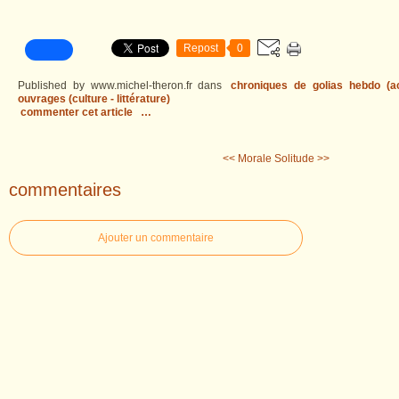
Repost
0
Published by www.michel-theron.fr
dans
chroniques de golias hebdo (act
ouvrages (culture - littérature)
commenter cet article
…
<< Morale
Solitude >>
commentaires
Ajouter un commentaire