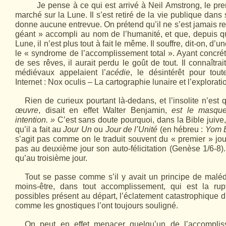
Je pense à ce qui est arrivé à Neil Amstrong, le p
marché sur la Lune. Il s’est retiré de la vie publique dans 
donne aucune entrevue. On prétend qu’il ne s’est jamais r
géant » accompli au nom de l’humanité, et que, depuis qu
Lune, il n’est plus tout à fait le même. Il souffre, dit-on, d’
le « syndrome de l’accomplis­sement total ». Ayant concré
de ses rêves, il aurait perdu le goût de tout. Il connaîtr
médiévaux appelaient l’
acédie
, le désintérêt pour tou
Internet : Nox oculis – La cartographie lunaire et l’explo­rati
Rien de curieux pourtant là-dedans, et l’inso­lite n’est
œuvre
, disait en effet Walter Benjamin,
est le masque
intention. »
C’est sans doute pourquoi, dans la Bible juive
qu’il a fait au
Jour Un
ou
J
our de l’Unité
(en hébreu :
Yom 
s’agit pas comme on le traduit souvent du « premier » jour
pas au deuxi­ème jour son auto-félicitation (Genèse 1/6-8)
qu’au troisième jour.
Tout se passe comme s’il y avait un principe de maléd
moins-être, dans tout accomplis­sement, qui est la rupt
possibles présent au départ, l’éclatement catastrophi­que 
comme les gnostiques l’ont toujours souligné.
On peut en effet menacer quelqu’un de l’accom­­­pli