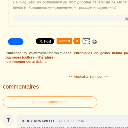
Ce blog vient en complément du blog principal généraliste de Michel
theron.fr - Il comprend spécifiquement des productions ayant trait à
ht
Repost
0
Published by www.michel-theron.fr
dans
chroniques de golias hebdo (act
ouvrages (culture - littérature)
commenter cet article
…
<< Amoralité
Bonheur >>
commentaires
Ajouter un commentaire
T
TEDDY ARNAVIELLE
04/07/2021 17:36