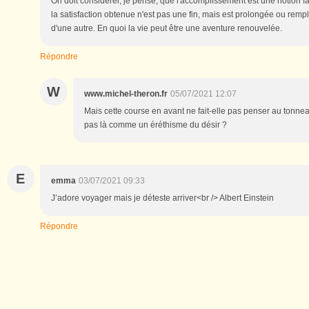
On doit considérer, je pense, que l'accomplissement est une notion 
la satisfaction obtenue n'est pas une fin, mais est prolongée ou remp
d'une autre. En quoi la vie peut être une aventure renouvelée.
Répondre
W
www.michel-theron.fr
05/07/2021 12:07
Mais cette course en avant ne fait-elle pas penser au tonnea
pas là comme un éréthisme du désir ?
E
emma
03/07/2021 09:33
J’adore voyager mais je déteste arriver<br /> Albert Einstein
Répondre