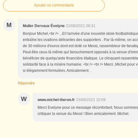
Ajouter un commentaire
M
Muller Dervaux Évelyne
22/08/2021 08:31
Bonjour Michel,<br /> ...Et l'arrivée d'une nouvelle idole footballistiq
entraîne les ovations délirantes des supporters . Par là-même, on acc
de 30 millions d'euros dont est doté ce Messi, rassembleur de fanatiq
Peut-être ceux-là même qui farouchement opposés à la venue d'immi
bénéficier de quelqu'aide financière étatique. Le clinquant rassembl
solidarité face à la misère humaine. <br /> <br /> Merci ,Michel pour v
si élégamment formulées. Amicalement. .
Répondre
W
www.michel-theron.fr
23/08/2021 10:09
Merci Evelyne pour ce message réconfortant. Nous sommes
critiquer la venue du Messi ! Bien amicalement. Michel.