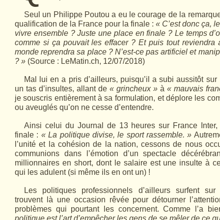
Seul un Philippe Poutou a eu le courage de la remarquer
qualification de la France pour la finale :
« C’est donc ça, l
vivre ensemble ? Juste une place en finale ? Le temps d’
comme si ça pouvait les effacer ? Et puis tout reviendra à
monde reprendra sa place ? N’est-ce pas artificiel et mani
? »
(Source : LeMatin.ch, 12/07/2018)
Mal lui en a pris d’ailleurs, puisqu’il a subi aussitôt su
un tas d’insultes, allant de
« grincheux »
à
« mauvais fran
je souscris entièrement à sa formulation, et déplore les c
ou aveuglés qu’on ne cesse d’entendre.
Ainsi celui du Journal de 13 heures sur France Inter,
finale :
« La politique divise, le sport rassemble. »
Autreme
l’unité et la cohésion de la nation, cessons de nous occu
communions dans l’émotion d’un spectacle décérébran
millionnaires en short, dont le salaire est une insulte à 
qui les adulent (si même ils en ont un) !
Les politiques professionnels d’ailleurs surfent s
trouvent là une occasion rêvée pour détourner l’attenti
problèmes qui pourtant les concernent. Comme l’a bi
politique est l’art d’em­pêcher les gens de se mêler de ce qu