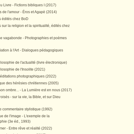
 Livre - Fictions bibliques I (2017)
 de l'amour - Éros et Agapè (2014)
 édités chez BoD
sur la religion et la spiritualité, édités chez
me vagabonde - Photographies et poèmes
itiation à l'Art - Dialogues pédagogiques
ilosophie de l'actualité (livre électronique)
ilosophie de l'Insolite (2021)
méditations photographiques (2022)
ique des hérésies chrétiennes (2005)
son ombre... - La Lumière est en nous (2017)
oisés - sur la vie, la Bible, et sur Dieu
e commentaire stylistique (1992)
e de l'image - L'exemple de la
phie (3e éd., 1993)
mer - Entre rêve et réalité (2022)