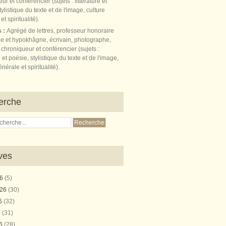
s :
Agrégé de lettres, professeur honoraire
e et hypokhâgne, écrivain, photographe,
 chroniqueur et conférencier (sujets :
e et poésie, stylistique du texte et de l'image,
nérale et spiritualité).
erche
ves
26
(5)
026
(30)
26
(32)
6
(31)
26
(28)