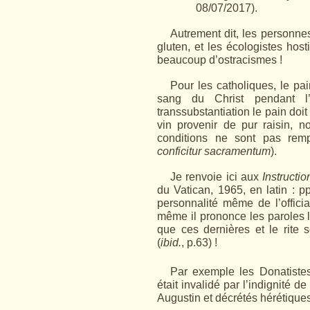
08/07/2017).
Autrement dit, les personne
gluten, et les écologistes ho
beaucoup d’ostracismes !
Pour les catholiques, le pai
sang du Christ pendant l’
transsubstantiation le pain doit
vin provenir de pur raisin, n
conditions ne sont pas remp
conficitur sacra­
mentum
).
Je renvoie ici aux
Instructi
du Vatican, 1965, en latin : p
personnalité même de l’offi­cia
même il prononce les paroles l
que ces dernières et le rite 
(
ibid.
, p.63) !
Par exemple les Donatiste
était invalidé par l’indignité de
Augustin et décrétés hérétiques