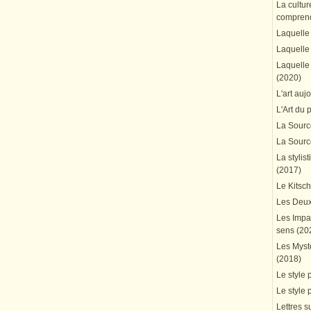
La cultur
comprend
Laquelle 
Laquelle 
Laquelle 
(2020)
L'art auj
L'Art du 
La Source
La Source
La stylis
(2017)
Le Kitsc
Les Deux
Les Impa
sens (20
Les Mystè
(2018)
Le style 
Le style 
Lettres su