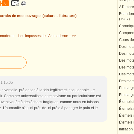
99 répons
0
A l'ombre
Beaudonn
xtraits de mes ouvrages (culture - littérature)
(1987)
Chronique
Comprend
 moderne...
Les Impasses de l'Art moderne... >>
Cours de 
Des mots 
Des mots 
Des mots 
Des mots 
Des mots 
Des mots 
21 15:05
En marge 
universelle, prétention à la fois légitime et insoutenable. Le
En marge 
ablir. Combiner universalisme et relativisme ou particularisme est
Éternels 
ouvent vouée à des échecs tragiques, comme nous en faisons
 L'humanité n'est ni près de, ni prête à partager le pain et le
Éternels 
Éternels 
Éternels 
Initiation