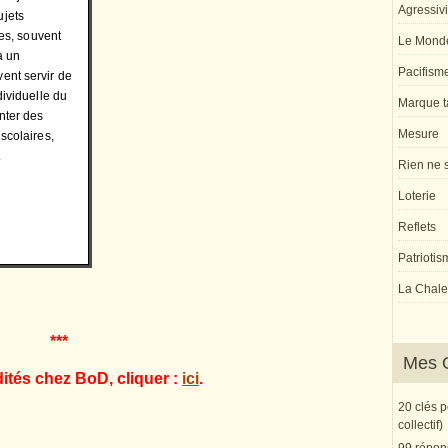
Agressivi
ujets
tes, souvent
Le Monde
à un
Pacifism
ent servir de
dividuelle du
Marque ta
enter des
Mesure
scolaires,
.
Rien ne s
Loterie
Reflets
Patriotis
La Chaleu
***
Mes 
dités chez BoD, cliquer :
ici
.
20 clés 
collectif)