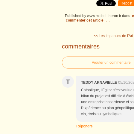
Repost
Published by www.michel-theron.fr
dans
e
commenter cet article
…
<< Les Impasses de l'Art
commentaires
Ajouter un commentaire
T
TEDDY ARNAVIELLE
05/10/20
Catholique, l'Eglise s'est voulue 
bilan du projet est difficile à ét
une entreprise hasardeuse et s
l'expérience au plan géopolitique.
vin, réels ou symboliques...
Répondre