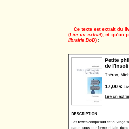
Ce texte est extrait du li
(
Lire un extrait
), et qu'on p
librairie BoD
)
:
Petite ph
de l'Insoli
Théron, Mich
17,00
€
Liv
Lire un extrai
DESCRIPTION
Les textes composant cet ouvrage s
parus, sous leur forme initiale, dans