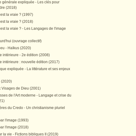
e générale expliquée - Les clés pour
re (2018)
est la vraie ? (1997)
est la vraie ? (2018)
est la vraie ? - Les Langages de l'image
ourd'hui (ouvrage collectif)
peu - Haïkus (2020)
 intérieure - 2e édition (2008)
 intérieure : nouvelle édition (2017)
tique expliquée - La littérature et ses enjeux
h (2020)
 Visages de Dieu (2001)
sses de l'Art moderne - Langage et crise du
21)
res du Credo - Un christianisme pluriel
par l'image (1993)
par l'image (2018)
r la vie - Fictions bibliques II (2019)