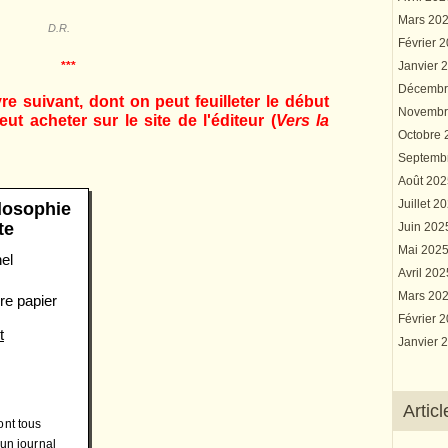
Mars 20
D.R.
Février 
***
Janvier 
Décembr
vre suivant, dont on peut feuilleter le début
Novembr
eut acheter sur le site de l'éditeur (
Vers la
Octobre
Septemb
Août 20
Juillet 2
ilosophie
te
Juin 20
Mai 202
el
Avril 20
Mars 20
re papier
Février 
t
Janvier 
Artic
ont tous
 un journal