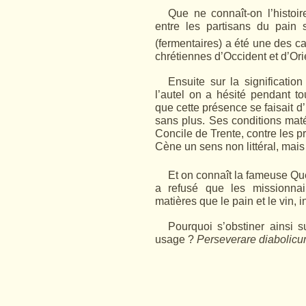
Que ne connaît-on l’histoire
entre les partisans du pain 
(fermentaires) a été une des c
chrétiennes d’Occi­dent et d’Ori
Ensuite sur la significatio
l’autel on a hésité pendant t
que cette présence se faisait d
sans plus. Ses conditions maté
Concile de Trente, contre les p
Cène un sens non littéral, mai
Et on connaît la fameuse Que
a refusé que les mis­sionnai
matières que le pain et le vin,
Pourquoi s’obstiner ainsi su
usage ?
Perseverare diabolicu