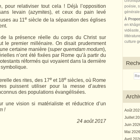
, pour relativiser tout cela ! Déjà l’opposition
sans levain (azymites), et ceux du pain levé
e
À Propo
auses au 11
siècle de la séparation des églises
en khâgn
ent.
vidéaste,
littératur
n de la présence réelle du corps du Christ sur
culture gé
out le premier millénaire. On disait prudemment
’une certaine manière (
super quemdam modum
),
rielles n’ont été fixées par Rome qu’à partir du
rotestants réformés qui voyaient dans la dernière
Rech
s symbolique.
e
e
relle des rites, des 17
et 18
siècles, où Rome
res puissent utiliser pour la messe d’autres
 inconnus des populations évangélisées.
Archi
r une vision si matérialiste et réductrice d’un
m !
Août 20
Juillet 2
24 août 2017
Juin 20
Mai 202
Avril 20