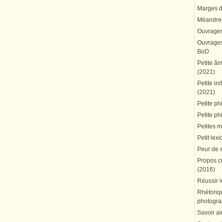
Marges du
Méandres
Ouvrages
Ouvrages 
BoD
Petite â
(2021)
Petite in
(2021)
Petite ph
Petite ph
Petites 
Petit lex
Peur de 
Propos cr
(2016)
Réussir l
Rhétoriqu
photogra
Savoir ai