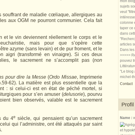
mon blog.
sujets so
veut "filt
s souffrant de maladie cœliaque, allergiques au
intéresse
stiles aux OGM ne pourront communier. Cela fait
colonne e
taper ce
dans cet
n et le vin deviennent réellement le corps et le
"Recherch
eucharistie, mais pour que s’opère cette
articles 
 être azyme (sans levain) et de pur froment, et le
Dans les 
on aigri (transformé en vinaigre). Si ces deux
>>>>> Re
lies, le sacrement ne s’accomplit pas (
non
pouvez tr
Littératu
"Le blog 
ons pour dire la Messe
(
Ordo Missae
, Imprimerie
michel-t
p.59-62). La matière est plus essentielle que la
Contact
nt : si celui-ci est en état de péché mortel, si
iturgiques pour s’en amuser (
delusorie
), pourvu
soient bien observés, valable est le sacrement
Profil
e
Name :
w
s du 4
siècle, qui pensaient qu’un sacrement
 celui qui l’administre, ont été attaqués par saint
.