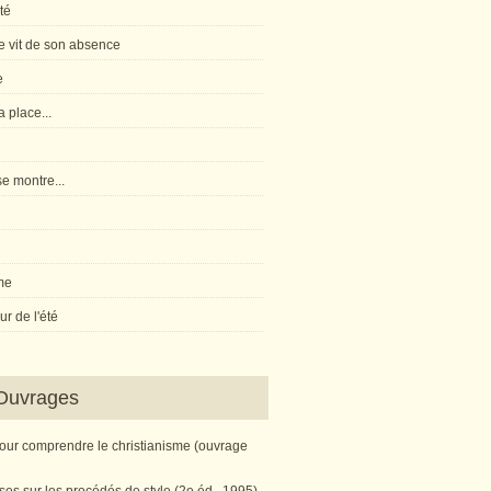
té
 vit de son absence
e
 place...
e montre...
me
r de l'été
Ouvrages
pour comprendre le christianisme (ouvrage