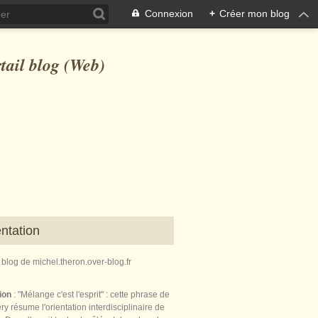
Connexion
+
Créer mon blog
ntation
e blog de michel.theron.over-blog.fr
tion
: "Mélange c'est l'esprit" : cette phrase de
ry résume l'orientation interdisciplinaire de