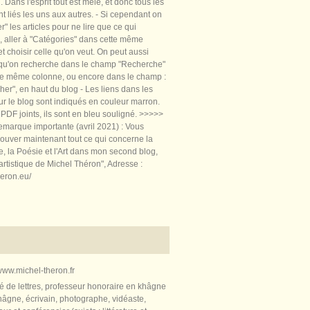
 Dans l'esprit tout est mêlé, et donc tous les
nt liés les uns aux autres. - Si cependant on
rer" les articles pour ne lire que ce qui
, aller à "Catégories" dans cette même
t choisir celle qu'on veut. On peut aussi
 qu'on recherche dans le champ "Recherche"
te même colonne, ou encore dans le champ :
er", en haut du blog - Les liens dans les
sur le blog sont indiqués en couleur marron.
PDF joints, ils sont en bleu souligné. >>>>>
marque importante (avril 2021) : Vous
ouver maintenant tout ce qui concerne la
re, la Poésie et l'Art dans mon second blog,
artistique de Michel Théron", Adresse :
heron.eu/
ww.michel-theron.fr