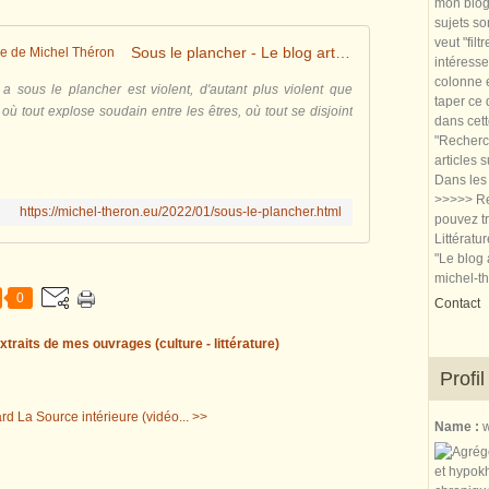
mon blog.
sujets so
veut "filt
Sous le plancher - Le blog artistique de Michel Théron
intéresse
colonne e
 a sous le plancher est violent, d'autant plus violent que
taper ce
où tout explose soudain entre les êtres, où tout se disjoint
dans cet
"Recherch
articles 
Dans les 
>>>>> Re
https://michel-theron.eu/2022/01/sous-le-plancher.html
pouvez tr
Littératu
"Le blog 
michel-t
0
Contact
xtraits de mes ouvrages (culture - littérature)
Profil
ard
La Source intérieure (vidéo... >>
Name :
w