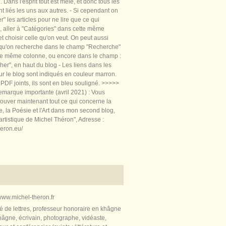
 Dans l'esprit tout est mêlé, et donc tous les
nt liés les uns aux autres. - Si cependant on
rer" les articles pour ne lire que ce qui
, aller à "Catégories" dans cette même
t choisir celle qu'on veut. On peut aussi
 qu'on recherche dans le champ "Recherche"
te même colonne, ou encore dans le champ :
er", en haut du blog - Les liens dans les
sur le blog sont indiqués en couleur marron.
PDF joints, ils sont en bleu souligné. >>>>>
marque importante (avril 2021) : Vous
ouver maintenant tout ce qui concerne la
re, la Poésie et l'Art dans mon second blog,
artistique de Michel Théron", Adresse :
heron.eu/
ww.michel-theron.fr