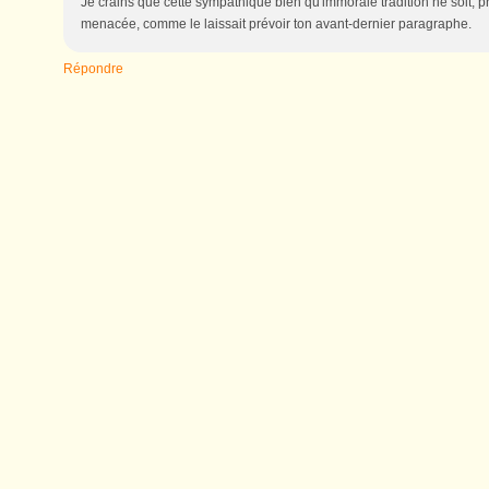
Je crains que cette sympathique bien qu'immorale tradition ne soit, 
menacée, comme le laissait prévoir ton avant-dernier paragraphe.
Répondre