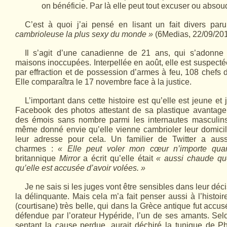
on bénéficie. Par là elle peut tout excuser ou absou
C’est à quoi j’ai pensé en lisant un fait divers par
cambrioleuse la plus sexy du monde »
(6Medias, 22/09/20
Il s’agit d’une canadienne de 21 ans, qui s’adonne
maisons inoccupées. Interpellée en août, elle est suspecté
par effraction et de possession d’armes à feu, 108 chefs d
Elle comparaîtra le 17 novembre face à la justice.
L’important dans cette histoire est qu’elle est jeune et j
Facebook des photos attestant de sa plastique avantag
des émois sans nombre parmi les internau­tes masculins.
même donné envie qu’elle vienne cambrioler leur domicile
leur adresse pour cela. Un familier de Twitter a au
charmes :
« Elle peut voler mon cœur n’importe qua
britannique
Mirror
a écrit qu’elle était
« aussi chaude qu
qu’elle est accusée d’avoir volées. »
Je ne sais si les juges vont être sensibles dans leur dé
la délinquante. Mais cela m’a fait penser aussi à l’histoi
(courtisane) très belle, qui dans la Grèce antique fut accusé
défendue par l’orateur Hypéride, l’un de ses amants. Selo
sentant la cause perdue, aurait déchiré la tunique de P