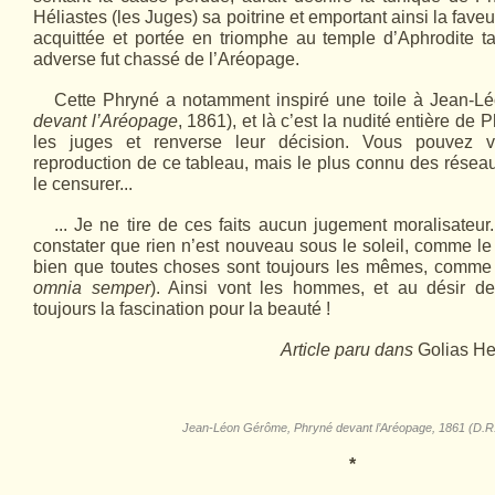
Héliastes (les Juges) sa poitrine et emportant ainsi la faveu
acquittée et portée en triomphe au temple d’Aphrodite t
adverse fut chassé de l’Aréopage.
Cette Phryné a notamment inspiré une toile à Jean-L
devant l’Aréo­pa­ge
, 1861), et là c’est la nudité entière de 
les juges et renverse leur décision. Vous pouvez vo
reproduction de ce tableau, mais le plus connu des résea
le censurer...
... Je ne tire de ces faits aucun jugement moralisateu
constater que rien n’est nouveau sous le soleil, comme le 
bien que toutes choses sont toujours les mêmes, comme 
omnia semper
). Ainsi vont les hommes, et au désir de
toujours la fascination pour la beauté !
Article paru dans
Golias H
Jean-Léon Gérôme, Phryné devant l’Aréo­pa­ge, 1861 (D.R
*