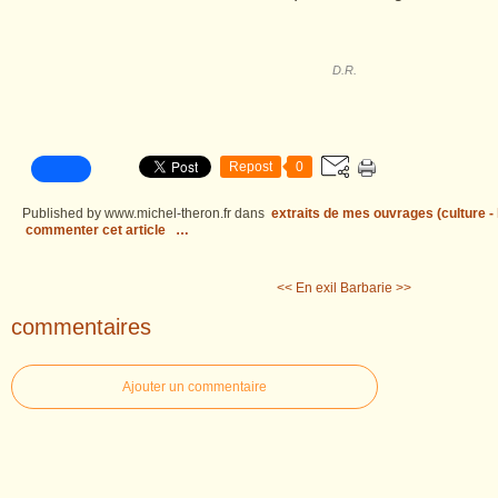
D.R.
Repost
0
Published by www.michel-theron.fr
dans
extraits de mes ouvrages (culture - l
commenter cet article
…
<< En exil
Barbarie >>
commentaires
Ajouter un commentaire