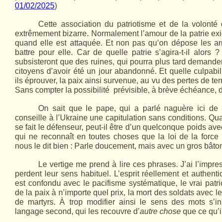
01/02/2025
)
Cette association du patriotisme et de la volont
extrêmement bizarre. Normalement l’amour de la patrie ex
quand elle est attaquée. Et non pas qu’on dépose les ar
battre pour elle. Car de quelle patrie s’agira-t-il alors
subsisteront que des ruines, qui pourra plus tard demand
citoyens d’avoir été un jour abandonné. Et quelle culpabil
ils éprouver, la paix ainsi survenue, au vu des pertes de ter
Sans compter la possibilité prévisible, à brève échéance, d
On sait que le pape, qui a parlé naguère ici de
conseille à l’Ukraine une capitulation sans conditions. Qu
se fait le défenseur, peut-il être d’un quelconque poids ave
qui ne reconnaît en toutes choses que la loi de la forc
nous le dit bien : Parle doucement, mais avec un gros bâto
Le vertige me prend à lire ces phrases. J’ai l’impre
perdent leur sens habituel. L’esprit réellement et authent
est confondu avec le pacifisme systématique, le vrai patr
de la paix à n’importe quel prix, la mort des soldats avec l
de martyrs. À trop modifier ainsi le sens des mots s’in
langage second, qui les recouvre d’
autre chose
que ce qu’il