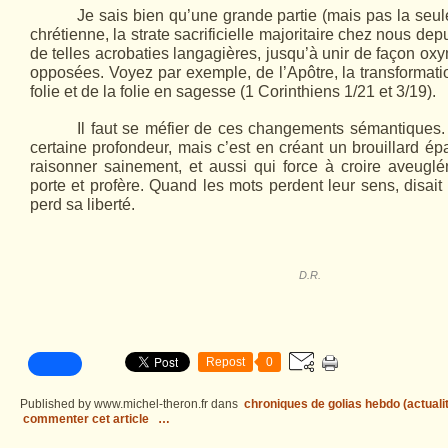
Je sais bien qu’une grande partie (mais pas la seule
chrétienne, la strate sacrificielle majoritaire chez nous depu
de telles acrobaties langagières, jusqu’à unir de façon ox
opposées. Voyez par exemple, de l’Apôtre, la transformat
folie et de la folie en sagesse (1 Corinthiens 1/21 et 3/19).
Il faut se méfier de ces changements sémantiques. I
certaine profondeur, mais c’est en créant un brouillard é
raisonner sainement, et aussi qui force à croire aveugl
porte et profère. Quand les mots perdent leur sens, disai
perd sa liberté.
D.R.
Repost
0
Published by www.michel-theron.fr
dans
chroniques de golias hebdo (actuali
commenter cet article
…