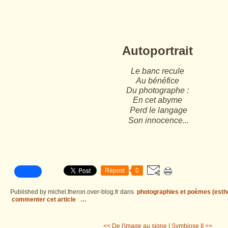
Autoportrait
Le banc recule
Au bénéfice
Du photographe :
En cet abyme
Perd le langage
Son innocence...
Repost
0
Published by michel.theron.over-blog.fr
dans
photographies et poèmes (esth
commenter cet article
…
<< De l'image au signe I
Symbiose II >>