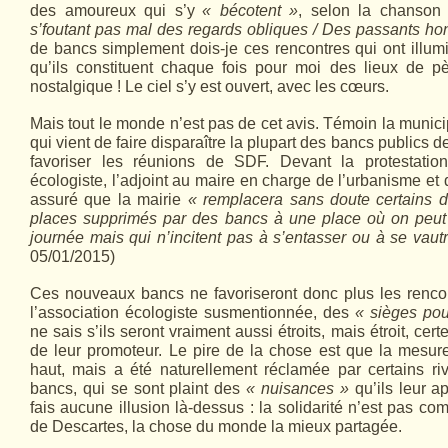
des amoureux qui s’y
« bécotent »
, selon la chanson
s’foutant pas mal des regards obliques / Des passants ho
de bancs simplement dois-je ces rencontres qui ont illum
qu’ils constituent chaque fois pour moi des lieux de pè
nostalgique ! Le ciel s’y est ouvert, avec les cœurs.
Mais tout le monde n’est pas de cet avis. Témoin la munici
qui vient de faire disparaître la plupart des bancs publics d
favoriser les réunions de SDF. Devant la protestatio
écologiste, l’adjoint au maire en charge de l’urbanisme e
assuré que la mairie
« remplacera sans doute certains 
places supprimés par des bancs à une place où on peut
journée mais qui n’incitent pas à s’entasser ou à se vautr
05/01/2015)
Ces nouveaux bancs ne favoriseront donc plus les rencon
l’association écologiste susmentionnée, des
« sièges pou
ne sais s’ils seront vraiment aussi étroits, mais étroit, certe
de leur promoteur. Le pire de la chose est que la mesur
haut, mais a été naturellement réclamée par certains ri
bancs, qui se sont plaint des
« nuisances »
qu’ils leur a
fais aucune illusion là-dessus : la solidarité n’est pas c
de Descartes, la chose du monde la mieux partagée.