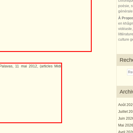
À Propo
en khâgn
vidéaste,
littératur
culture gé
Rech
Archi
Août 20
Juillet 2
Juin 20
Mai 202
Avril 20