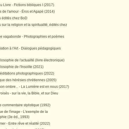
 Livre - Fictions bibliques I (2017)
 de l'amour - Éros et Agapè (2014)
 édités chez BoD
sur la religion et la spiritualité, édités chez
me vagabonde - Photographies et poèmes
itiation à l'Art - Dialogues pédagogiques
ilosophie de l'actualité (livre électronique)
ilosophie de l'Insolite (2021)
méditations photographiques (2022)
ique des hérésies chrétiennes (2005)
son ombre... - La Lumière est en nous (2017)
oisés - sur la vie, la Bible, et sur Dieu
e commentaire stylistique (1992)
e de l'image - L'exemple de la
phie (3e éd., 1993)
mer - Entre rêve et réalité (2022)