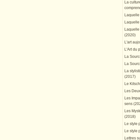
La cultur
comprend
Laquelle 
Laquelle 
Laquelle 
(2020)
L'art auj
L'Art du 
La Source
La Source
La stylis
(2017)
Le Kitsc
Les Deux
Les Impa
sens (20
Les Mystè
(2018)
Le style 
Le style 
Lettres su