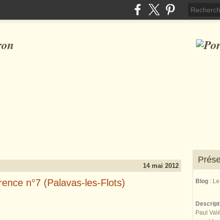
ron
Prése
14 mai 2012
rence n°7 (Palavas-les-Flots)
Blog
: L
Descrip
Paul Valé