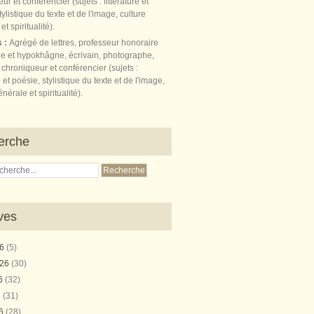
s :
Agrégé de lettres, professeur honoraire
e et hypokhâgne, écrivain, photographe,
 chroniqueur et conférencier (sujets :
e et poésie, stylistique du texte et de l'image,
nérale et spiritualité).
erche
ves
26
(5)
026
(30)
26
(32)
6
(31)
26
(28)