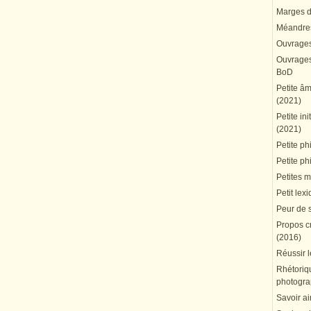
Marges du
Méandres
Ouvrages
Ouvrages 
BoD
Petite â
(2021)
Petite in
(2021)
Petite ph
Petite ph
Petites 
Petit lex
Peur de 
Propos cr
(2016)
Réussir l
Rhétoriqu
photogra
Savoir ai