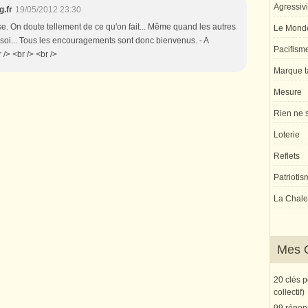
Agressivi
g.fr
19/05/2012 23:30
se. On doute tellement de ce qu'on fait... Même quand les autres
Le Monde
e soi... Tous les encouragements sont donc bienvenus. - A
Pacifism
 /> <br /> <br />
Marque ta
Mesure
Rien ne s
Loterie
Reflets
Patriotis
La Chaleu
Mes 
20 clés 
collectif)