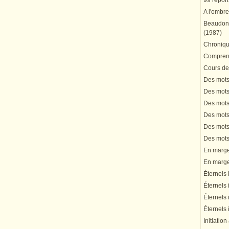
99 répons
A l'ombre
Beaudonn
(1987)
Chronique
Comprend
Cours de 
Des mots 
Des mots 
Des mots 
Des mots 
Des mots 
Des mots 
En marge 
En marge 
Éternels 
Éternels 
Éternels 
Éternels 
Initiation