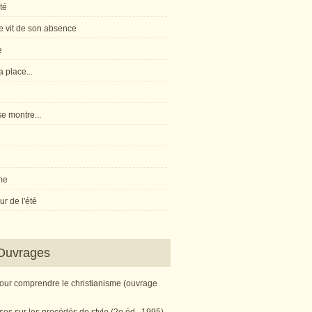
té
 vit de son absence
e
 place...
e montre...
me
r de l'été
Ouvrages
pour comprendre le christianisme (ouvrage