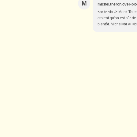
M
michel.theron.over-blo
<br /> <br /> Merci Tere
croient qu'on est sûr d
bientôt. Michel<br /> <br