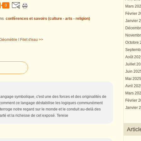
0
Mars 20
Février 
ns
conférences et savoirs (culture - arts - religion)
Janvier 
Décembr
Novembr
Géométrie I
Filet d'eau >>
Octobre
Septemb
Août 20
Juillet 2
Juin 20
Mai 202
Avril 20
Mars 20
langage symbolique, c'est une des forces et des originalités de
Février 
t comment ce langage déstabilise les logiques communément
Janvier 
nterroge notre regard sur le monde et le conduit au-delà des
arté et la richesse de cet exposé. Terese
Artic