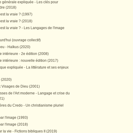
e générale expliquée - Les clés pour
re (2018)
est la vraie ? (1997)
est la vraie ? (2018)
est la vraie ? - Les Langages de l'image
ourd'hui (ouvrage collectif)
peu - Haïkus (2020)
 intérieure - 2e édition (2008)
 intérieure : nouvelle édition (2017)
tique expliquée - La littérature et ses enjeux
h (2020)
 Visages de Dieu (2001)
sses de l'Art moderne - Langage et crise du
21)
res du Credo - Un christianisme pluriel
par l'image (1993)
par l'image (2018)
r la vie - Fictions bibliques II (2019)