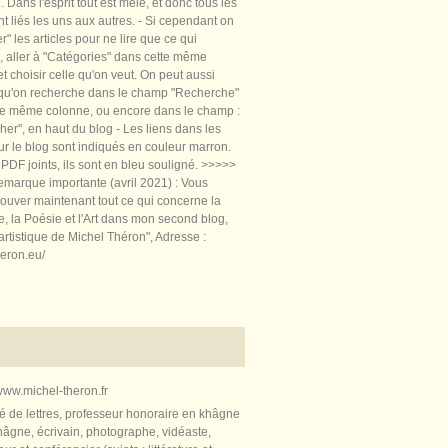
 Dans l'esprit tout est mêlé, et donc tous les
nt liés les uns aux autres. - Si cependant on
rer" les articles pour ne lire que ce qui
, aller à "Catégories" dans cette même
t choisir celle qu'on veut. On peut aussi
 qu'on recherche dans le champ "Recherche"
te même colonne, ou encore dans le champ :
er", en haut du blog - Les liens dans les
sur le blog sont indiqués en couleur marron.
PDF joints, ils sont en bleu souligné. >>>>>
marque importante (avril 2021) : Vous
ouver maintenant tout ce qui concerne la
re, la Poésie et l'Art dans mon second blog,
artistique de Michel Théron", Adresse :
heron.eu/
ww.michel-theron.fr