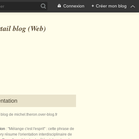
Connexion
+
Créer mon blog
ntation
e blog de michel.theron.over-blog.fr
tion
: "Mélange c'est l'esprit" : cette phrase de
ry résume l'orientation interdisciplinaire de