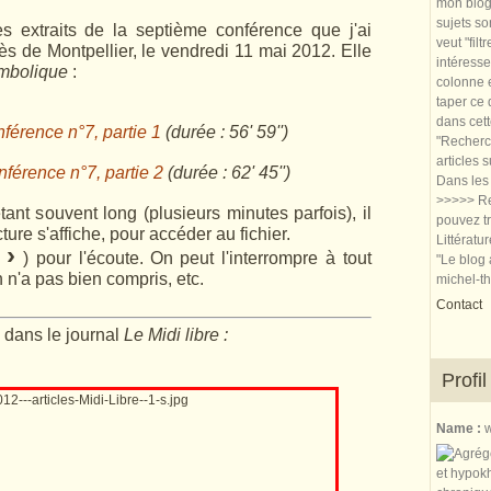
mon blog.
sujets so
s extraits de la septième conférence que j'ai
veut "filt
ès de Montpellier, le vendredi 11 mai 2012. Elle
intéresse
mbolique
:
colonne e
taper ce
dans cet
férence n°7, partie 1
(durée : 56' 59'')
"Recherch
articles 
nférence n°7, partie 2
(durée : 62' 45'')
Dans les 
>>>>> Re
tant souvent long (plusieurs minutes parfois), il
pouvez tr
ture s'affiche, pour accéder au fichier.
Littératu
›
(
) pour l'écoute.
On peut l'interrompre à tout
"Le blog 
 n'a pas bien compris, etc.
michel-t
Contact
 dans le journal
Le Midi libre :
Profil
Name :
w