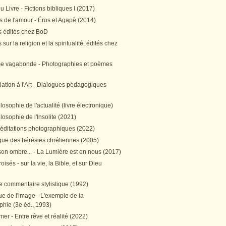
 Livre - Fictions bibliques I (2017)
 de l'amour - Éros et Agapè (2014)
 édités chez BoD
sur la religion et la spiritualité, édités chez
me vagabonde - Photographies et poèmes
itiation à l'Art - Dialogues pédagogiques
ilosophie de l'actualité (livre électronique)
ilosophie de l'Insolite (2021)
méditations photographiques (2022)
ique des hérésies chrétiennes (2005)
son ombre... - La Lumière est en nous (2017)
oisés - sur la vie, la Bible, et sur Dieu
e commentaire stylistique (1992)
e de l'image - L'exemple de la
phie (3e éd., 1993)
mer - Entre rêve et réalité (2022)