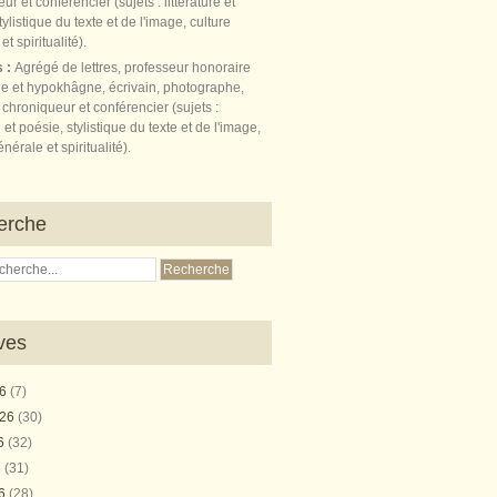
s :
Agrégé de lettres, professeur honoraire
e et hypokhâgne, écrivain, photographe,
 chroniqueur et conférencier (sujets :
e et poésie, stylistique du texte et de l'image,
nérale et spiritualité).
erche
ves
26
(7)
026
(30)
26
(32)
6
(31)
26
(28)