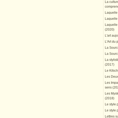
La cultur
comprend
Laquelle 
Laquelle 
Laquelle 
(2020)
L'art auj
L'Art du 
La Source
La Source
La stylis
(2017)
Le Kitsc
Les Deux
Les Impa
sens (20
Les Mystè
(2018)
Le style 
Le style 
Lettres su