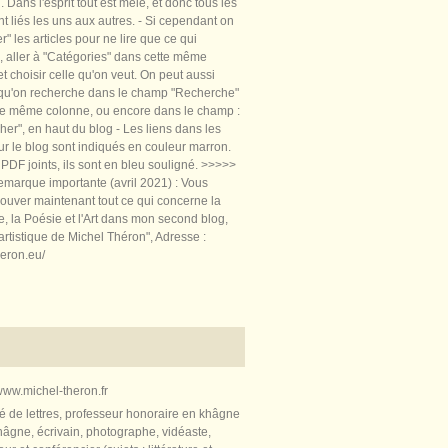
 Dans l'esprit tout est mêlé, et donc tous les
nt liés les uns aux autres. - Si cependant on
rer" les articles pour ne lire que ce qui
, aller à "Catégories" dans cette même
t choisir celle qu'on veut. On peut aussi
 qu'on recherche dans le champ "Recherche"
te même colonne, ou encore dans le champ :
er", en haut du blog - Les liens dans les
sur le blog sont indiqués en couleur marron.
PDF joints, ils sont en bleu souligné. >>>>>
marque importante (avril 2021) : Vous
ouver maintenant tout ce qui concerne la
re, la Poésie et l'Art dans mon second blog,
artistique de Michel Théron", Adresse :
heron.eu/
ww.michel-theron.fr