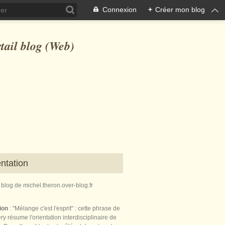
Connexion
+
Créer mon blog
ntation
e blog de michel.theron.over-blog.fr
tion
: "Mélange c'est l'esprit" : cette phrase de
ry résume l'orientation interdisciplinaire de