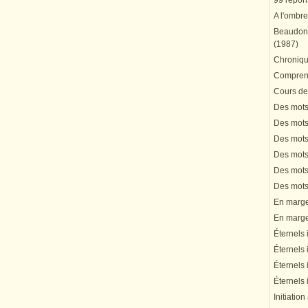
99 répons
A l'ombre
Beaudonn
(1987)
Chronique
Comprend
Cours de 
Des mots 
Des mots 
Des mots 
Des mots 
Des mots 
Des mots 
En marge 
En marge 
Éternels 
Éternels 
Éternels 
Éternels 
Initiation