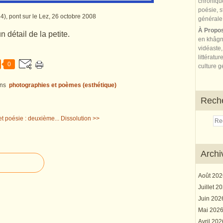
34), pont sur le Lez, 26 octobre 2008
À Propo
 détail de la petite.
en khâgn
vidéaste,
littératur
0
culture gé
ns
photographies et poèmes (esthétique)
Rech
 et poésie : deuxième...
Dissolution >>
Archi
Août 20
Juillet 2
Juin 20
Mai 202
Avril 20