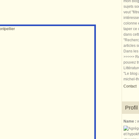
mon blog.
sujets so
veut "filt
intéresse
colonne e
taper ce
dans cet
"Recherch
articles 
Dans les 
>>>>> Re
pouvez tr
Littératu
"Le blog 
michel-t
Contact
Profil
Name :
w