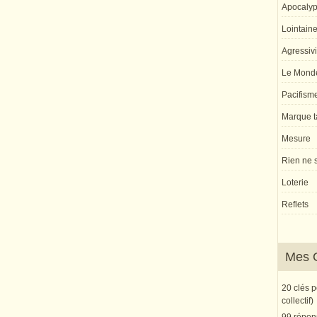
Apocaly
Lointaine 
Agressivi
Le Monde
Pacifism
Marque ta
Mesure
Rien ne s
Loterie
Reflets
Mes 
20 clés 
collectif)