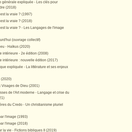
e générale expliquée - Les clés pour
re (2018)
est la vraie ? (1997)
est la vraie ? (2018)
est la vraie ? - Les Langages de l'image
ourd'hui (ouvrage collectif)
peu - Haïkus (2020)
 intérieure - 2e édition (2008)
 intérieure : nouvelle édition (2017)
tique expliquée - La littérature et ses enjeux
h (2020)
 Visages de Dieu (2001)
sses de l'Art moderne - Langage et crise du
21)
res du Credo - Un christianisme pluriel
par l'image (1993)
par l'image (2018)
r la vie - Fictions bibliques II (2019)