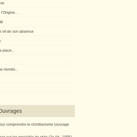
pse
l'Origine...
té
 vit de son absence
e
 place...
e montre...
Ouvrages
pour comprendre le christianisme (ouvrage