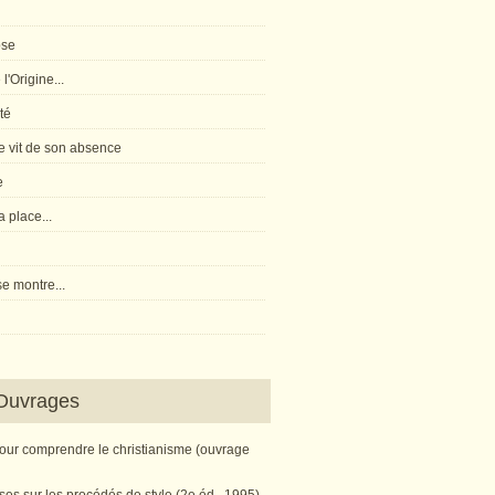
pse
l'Origine...
té
 vit de son absence
e
 place...
e montre...
Ouvrages
pour comprendre le christianisme (ouvrage