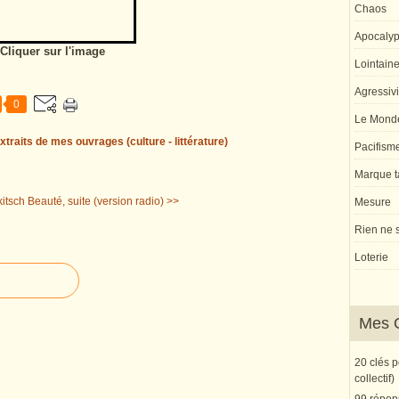
Chaos
Apocaly
Cliquer sur l'image
Lointaine 
Agressivi
0
Le Monde
xtraits de mes ouvrages (culture - littérature)
Pacifism
Marque ta
itsch
Beauté, suite (version radio) >>
Mesure
Rien ne s
Loterie
Mes 
20 clés 
collectif)