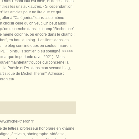
 Dans l'esprit tout est mêlé, et donc tous les
nt liés les uns aux autres. - Si cependant on
rer" les articles pour ne lire que ce qui
, aller à "Catégories" dans cette même
t choisir celle qu'on veut. On peut aussi
 qu'on recherche dans le champ "Recherche"
te même colonne, ou encore dans le champ :
er", en haut du blog - Les liens dans les
sur le blog sont indiqués en couleur marron.
PDF joints, ils sont en bleu souligné. >>>>>
marque importante (avril 2021) : Vous
ouver maintenant tout ce qui concerne la
re, la Poésie et l'Art dans mon second blog,
artistique de Michel Théron", Adresse :
heron.eu/
ww.michel-theron.fr