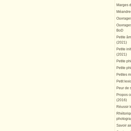
Marges du
Méandres
Ouvrages
Ouvrages 
BoD
Petite â
(2021)
Petite in
(2021)
Petite ph
Petite ph
Petites 
Petit lex
Peur de 
Propos cr
(2016)
Réussir l
Rhétoriqu
photogra
Savoir ai