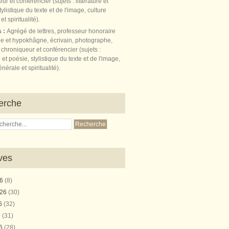
s :
Agrégé de lettres, professeur honoraire
e et hypokhâgne, écrivain, photographe,
 chroniqueur et conférencier (sujets :
e et poésie, stylistique du texte et de l'image,
nérale et spiritualité).
erche
ves
26
(8)
026
(30)
26
(32)
6
(31)
26
(28)