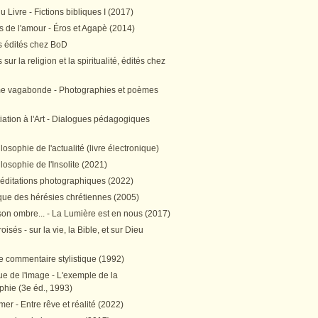
 Livre - Fictions bibliques I (2017)
 de l'amour - Éros et Agapè (2014)
 édités chez BoD
sur la religion et la spiritualité, édités chez
me vagabonde - Photographies et poèmes
itiation à l'Art - Dialogues pédagogiques
ilosophie de l'actualité (livre électronique)
ilosophie de l'Insolite (2021)
méditations photographiques (2022)
ique des hérésies chrétiennes (2005)
son ombre... - La Lumière est en nous (2017)
oisés - sur la vie, la Bible, et sur Dieu
e commentaire stylistique (1992)
e de l'image - L'exemple de la
phie (3e éd., 1993)
mer - Entre rêve et réalité (2022)