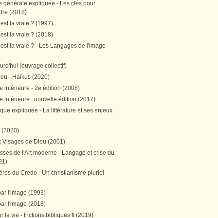
e générale expliquée - Les clés pour
re (2018)
est la vraie ? (1997)
est la vraie ? (2018)
est la vraie ? - Les Langages de l'image
ourd'hui (ouvrage collectif)
peu - Haïkus (2020)
 intérieure - 2e édition (2008)
 intérieure : nouvelle édition (2017)
tique expliquée - La littérature et ses enjeux
h (2020)
 Visages de Dieu (2001)
sses de l'Art moderne - Langage et crise du
21)
res du Credo - Un christianisme pluriel
par l'image (1993)
par l'image (2018)
r la vie - Fictions bibliques II (2019)