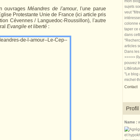
mon blog.
sujets so
on ouvrages
Méandres de l'amour
, l'une parue
veut "filt
glise Protestante Unie de France (ici article pris
intéresse
ition Cévennes / Languedoc-Roussillon), l'autre
colonne e
éral
Evangile et liberté
:
taper ce
dans cet
"Recherch
articles 
Dans les 
>>>>> Re
pouvez tr
Littératu
"Le blog 
michel-t
Contact
Profil
Name :
w