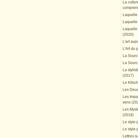
La cultur
comprend
Laquelle 
Laquelle 
Laquelle 
(2020)
L'art auj
L'Art du 
La Source
La Source
La stylis
(2017)
Le Kitsc
Les Deux
Les Impa
sens (20
Les Mystè
(2018)
Le style 
Le style 
Lettres su