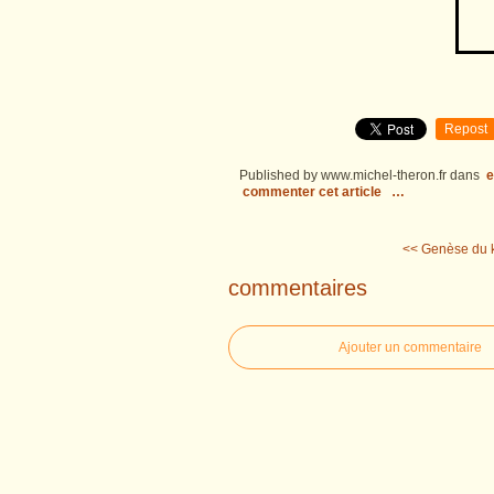
Repost
Published by www.michel-theron.fr
dans
e
commenter cet article
…
<< Genèse du k
commentaires
Ajouter un commentaire