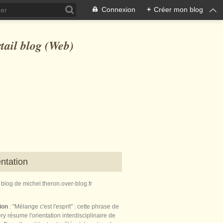
Connexion
+
Créer mon blog
ntation
e blog de michel.theron.over-blog.fr
tion
: "Mélange c'est l'esprit" : cette phrase de
ry résume l'orientation interdisciplinaire de