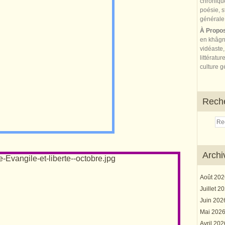
À Propo
en khâgn
vidéaste,
littératur
culture gé
Rech
Archi
Août 20
Juillet 2
Juin 20
Mai 202
Avril 20