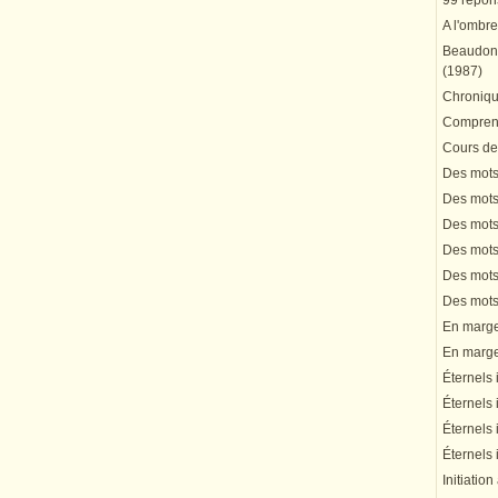
99 répons
A l'ombre
Beaudonn
(1987)
Chronique
Comprend
Cours de 
Des mots 
Des mots 
Des mots 
Des mots 
Des mots 
Des mots 
En marge 
En marge 
Éternels 
Éternels 
Éternels 
Éternels 
Initiation