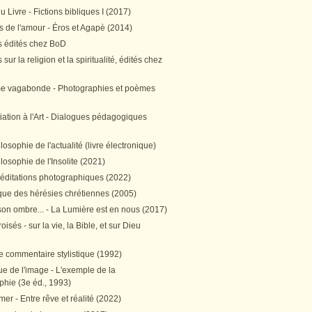
 Livre - Fictions bibliques I (2017)
 de l'amour - Éros et Agapè (2014)
 édités chez BoD
sur la religion et la spiritualité, édités chez
me vagabonde - Photographies et poèmes
itiation à l'Art - Dialogues pédagogiques
ilosophie de l'actualité (livre électronique)
ilosophie de l'Insolite (2021)
méditations photographiques (2022)
ique des hérésies chrétiennes (2005)
son ombre... - La Lumière est en nous (2017)
oisés - sur la vie, la Bible, et sur Dieu
e commentaire stylistique (1992)
e de l'image - L'exemple de la
phie (3e éd., 1993)
mer - Entre rêve et réalité (2022)