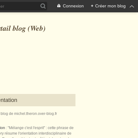
Connexion
+
Créer mon blog
ntation
e blog de michel.theron.over-blog.fr
tion
: "Mélange c'est l'esprit" : cette phrase de
ry résume l'orientation interdisciplinaire de