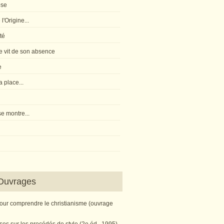
pse
l'Origine...
té
 vit de son absence
e
 place...
e montre...
Ouvrages
pour comprendre le christianisme (ouvrage