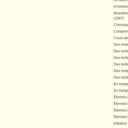
99 répons
A l'ombre
Beaudonn
(1987)
Chronique
Comprend
Cours de 
Des mots 
Des mots 
Des mots 
Des mots 
Des mots 
Des mots 
En marge 
En marge 
Éternels 
Éternels 
Éternels 
Éternels 
Initiation