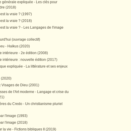
e générale expliquée - Les clés pour
re (2018)
est la vraie ? (1997)
est la vraie ? (2018)
est la vraie ? - Les Langages de l'image
ourd'hui (ouvrage collectif)
peu - Haïkus (2020)
 intérieure - 2e édition (2008)
 intérieure : nouvelle édition (2017)
tique expliquée - La littérature et ses enjeux
h (2020)
 Visages de Dieu (2001)
sses de l'Art moderne - Langage et crise du
21)
res du Credo - Un christianisme pluriel
par l'image (1993)
par l'image (2018)
r la vie - Fictions bibliques II (2019)