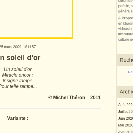
À Propo
en khâgn
vidéaste,
littératur
culture gé
25 mars 2009, 18 H 57
n soleil d'or
Rech
Un soleil d'or
Miracle encor :
Insigne lampe
Pour telle rampe...
Archi
© Michel Théron – 2011
Août 20
Juillet 2
Variante :
Juin 20
Mai 202
Avril 20