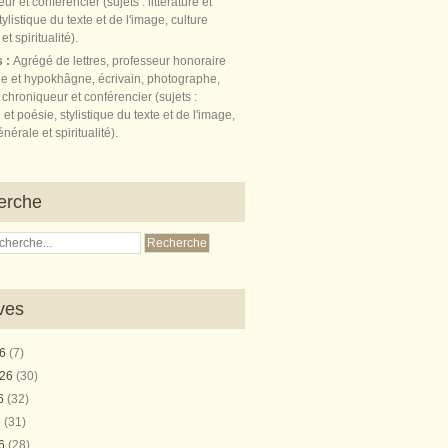
s :
Agrégé de lettres, professeur honoraire
e et hypokhâgne, écrivain, photographe,
 chroniqueur et conférencier (sujets :
e et poésie, stylistique du texte et de l'image,
nérale et spiritualité).
erche
ves
26
(7)
026
(30)
26
(32)
6
(31)
26
(28)