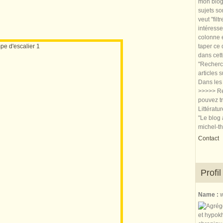
mon blog.
sujets so
veut "filt
intéresse
colonne e
taper ce
dans cet
"Recherch
articles 
Dans les 
>>>>> Re
pouvez tr
Littératu
"Le blog 
michel-t
Contact
Profil
Name :
w