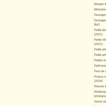
Marges du
Méandres
Ouvrages
Ouvrages 
BoD
Petite â
(2021)
Petite in
(2021)
Petite ph
Petite ph
Petites 
Petit lex
Peur de 
Propos cr
(2016)
Réussir l
Rhétoriqu
photogra
Savoir ai