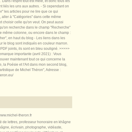
 Dans l'esprit tout est mêlé, et donc tous les
nt liés les uns aux autres. - Si cependant on
rer" les articles pour ne lire que ce qui
, aller à "Catégories" dans cette même
t choisir celle qu'on veut. On peut aussi
 qu'on recherche dans le champ "Recherche"
te même colonne, ou encore dans le champ :
er", en haut du blog - Les liens dans les
sur le blog sont indiqués en couleur marron.
PDF joints, ils sont en bleu souligné. >>>>>
marque importante (avril 2021) : Vous
ouver maintenant tout ce qui concerne la
re, la Poésie et l'Art dans mon second blog,
artistique de Michel Théron", Adresse :
heron.eu/
ww.michel-theron.fr