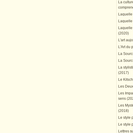
La cultur
comprend
Laquelle 
Laquelle 
Laquelle 
(2020)
L'art auj
L'Art du 
La Source
La Source
La stylis
(2017)
Le Kitsc
Les Deux
Les Impa
sens (20
Les Mystè
(2018)
Le style 
Le style 
Lettres su