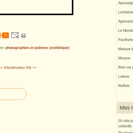
Apocaly
Lointaine 
Agressivi
Le Monde
0
Pacifism
ns
photographies et poèmes (esthétique)
Marque ta
Mesure
Rien ne s
<< Infantilisation
Eté >>
Loterie
Reflets
Mes 
20 clés 
collectif)