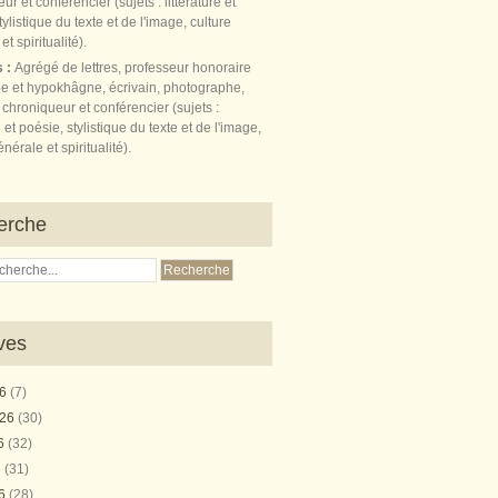
s :
Agrégé de lettres, professeur honoraire
e et hypokhâgne, écrivain, photographe,
 chroniqueur et conférencier (sujets :
e et poésie, stylistique du texte et de l'image,
nérale et spiritualité).
erche
ves
26
(7)
026
(30)
26
(32)
6
(31)
26
(28)