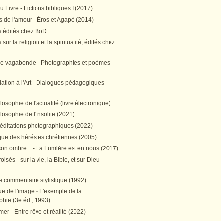
 Livre - Fictions bibliques I (2017)
 de l'amour - Éros et Agapè (2014)
 édités chez BoD
sur la religion et la spiritualité, édités chez
me vagabonde - Photographies et poèmes
itiation à l'Art - Dialogues pédagogiques
ilosophie de l'actualité (livre électronique)
ilosophie de l'Insolite (2021)
méditations photographiques (2022)
ique des hérésies chrétiennes (2005)
son ombre... - La Lumière est en nous (2017)
oisés - sur la vie, la Bible, et sur Dieu
e commentaire stylistique (1992)
e de l'image - L'exemple de la
phie (3e éd., 1993)
mer - Entre rêve et réalité (2022)