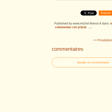
Repost
Published by www.michel-theron.fr
dans
e
commenter cet article
…
<< Prosélytis
commentaires
Ajouter un commentaire