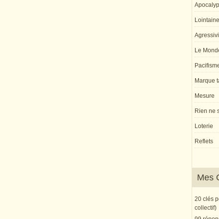
Apocaly
Lointaine 
Agressivi
Le Monde
Pacifism
Marque ta
Mesure
Rien ne s
Loterie
Reflets
Mes 
20 clés 
collectif)