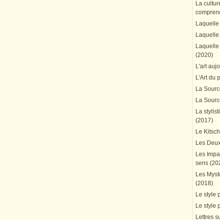
La cultur
comprend
Laquelle 
Laquelle 
Laquelle 
(2020)
L'art auj
L'Art du 
La Source
La Source
La stylis
(2017)
Le Kitsc
Les Deux
Les Impa
sens (20
Les Mystè
(2018)
Le style 
Le style 
Lettres su