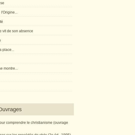
pse
l'Origine...
té
 vit de son absence
e
 place...
e montre...
Ouvrages
pour comprendre le christianisme (ouvrage