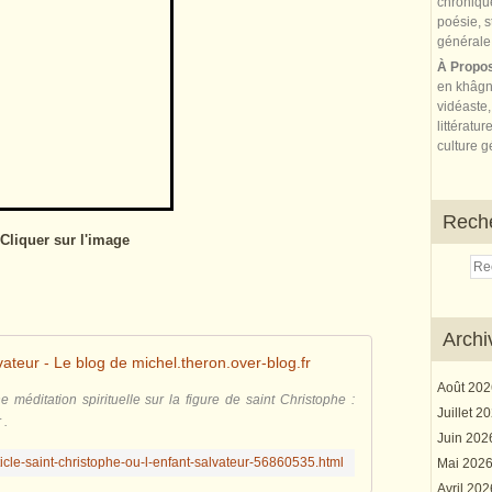
À Propo
en khâgn
vidéaste,
littératur
culture gé
Rech
Cliquer sur l'image
Archi
vateur - Le blog de michel.theron.over-blog.fr
Août 20
ne méditation spirituelle sur la figure de saint Christophe :
Juillet 2
 .
Juin 20
rticle-saint-christophe-ou-l-enfant-salvateur-56860535.html
Mai 202
Avril 20