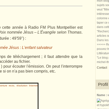
mon blog.
sujets so
veut "filt
intéresse
colonne e
taper ce
 cette année à Radio FM Plus Montpellier est
dans cet
"Recherch
oix nommée Jésus – L'Évangile selon Thomas
.
articles 
rée : 49'59'') :
Dans les 
>>>>> Re
ée Jésus : L'enfant salvateur
pouvez tr
Littératu
mps de téléchargement ; il faut attendre que la
"Le blog 
accéder au fichier.
michel-t
) pour écouter l'émission. On peut l'interrompre
Contact
e si on n'a pas bien compris, etc.
Profil
Name :
w