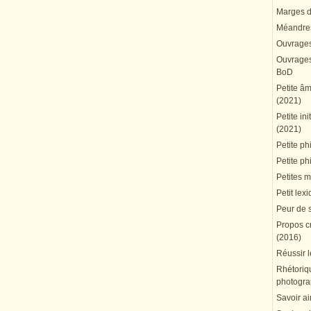
Marges du
Méandres
Ouvrages
Ouvrages 
BoD
Petite â
(2021)
Petite in
(2021)
Petite ph
Petite ph
Petites 
Petit lex
Peur de 
Propos cr
(2016)
Réussir l
Rhétoriqu
photogra
Savoir ai