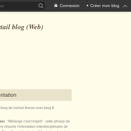
Connexion
+
Créer mon blog
ntation
e blog de michel.theron.over-blog.fr
tion
: "Mélange c'est l'esprit" : cette phrase de
ry résume l'orientation interdisciplinaire de