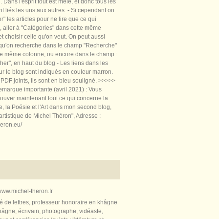
 Dans l'esprit tout est mêlé, et donc tous les
nt liés les uns aux autres. - Si cependant on
rer" les articles pour ne lire que ce qui
, aller à "Catégories" dans cette même
t choisir celle qu'on veut. On peut aussi
 qu'on recherche dans le champ "Recherche"
te même colonne, ou encore dans le champ :
er", en haut du blog - Les liens dans les
sur le blog sont indiqués en couleur marron.
PDF joints, ils sont en bleu souligné. >>>>>
marque importante (avril 2021) : Vous
ouver maintenant tout ce qui concerne la
re, la Poésie et l'Art dans mon second blog,
artistique de Michel Théron", Adresse :
heron.eu/
ww.michel-theron.fr