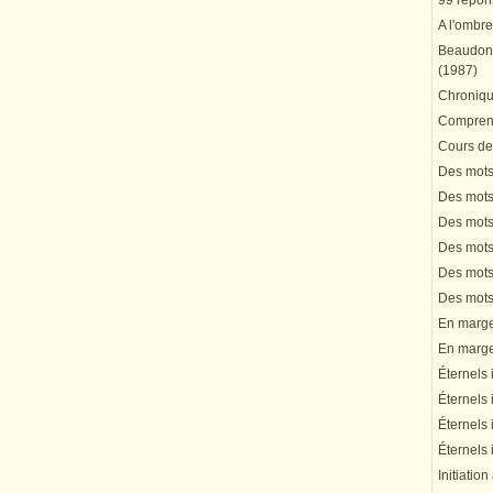
99 répons
A l'ombre
Beaudonn
(1987)
Chronique
Comprend
Cours de 
Des mots 
Des mots 
Des mots 
Des mots 
Des mots 
Des mots 
En marge 
En marge 
Éternels 
Éternels 
Éternels 
Éternels 
Initiation