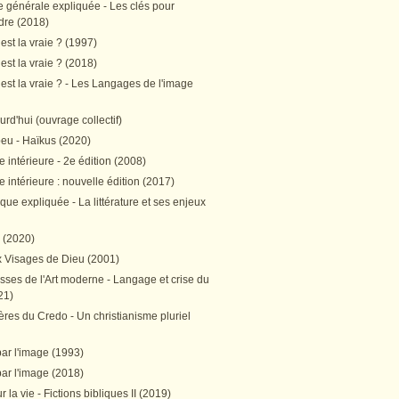
e générale expliquée - Les clés pour
re (2018)
est la vraie ? (1997)
est la vraie ? (2018)
est la vraie ? - Les Langages de l'image
ourd'hui (ouvrage collectif)
peu - Haïkus (2020)
 intérieure - 2e édition (2008)
 intérieure : nouvelle édition (2017)
tique expliquée - La littérature et ses enjeux
h (2020)
 Visages de Dieu (2001)
sses de l'Art moderne - Langage et crise du
21)
res du Credo - Un christianisme pluriel
par l'image (1993)
par l'image (2018)
r la vie - Fictions bibliques II (2019)