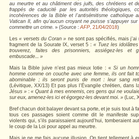
au meurtre et au châtiment des juifs, des chrétiens et d
frappés de caducité par les autorités théologiques, 
incohérences de la Bible et l’antisémitisme catholique ab
Vatican II, afin qu’aucun croyant ne puisse s’appuyer sur
commettre un crime.
» (Source :
AFP
, 21/04/2018
)
Les
« versets du Coran »
ne sont pas spécifiés, mais j’ai
fragment de la Sourate IX, verset 5 :
« Tuez les idolâtres
trouverez, faites des prisonniers, assiégez-les et g
embuscade... »
Mais la Bible juive n’est pas mieux lotie : «
Si un hom
homme comme on couche avec une femme, ils ont fait t
abominable ; ils seront punis de mort : leur sang re
(Lévitique, XX/13) Et pas plus l’Évangile chrétien, dans
Jésus »
:
« Quant à mes ennemis, ces gens qui ne voulaie
sur eux, amenez-les ici et égorgez-les devant moi. »
(Luc, 
Bref chacun doit balayer devant sa porte, et je suis tout à f
tous ces passages soient comme dit le manifeste supp
violents qui, s’ils paraissaient aujourd’hui, tomberaient 
le coup de la Loi pour appel au meurtre.
Mais je ne me fais aucune illusion. On tient tellement à e