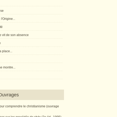
pse
l'Origine...
té
 vit de son absence
e
 place...
e montre...
Ouvrages
pour comprendre le christianisme (ouvrage