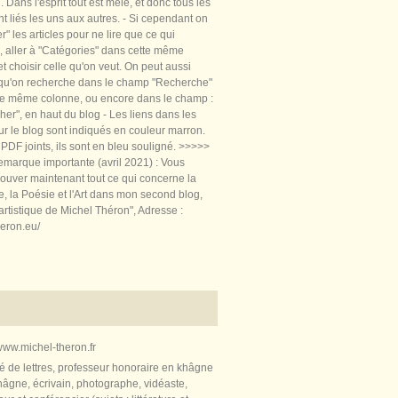
 Dans l'esprit tout est mêlé, et donc tous les
nt liés les uns aux autres. - Si cependant on
rer" les articles pour ne lire que ce qui
, aller à "Catégories" dans cette même
t choisir celle qu'on veut. On peut aussi
 qu'on recherche dans le champ "Recherche"
te même colonne, ou encore dans le champ :
er", en haut du blog - Les liens dans les
sur le blog sont indiqués en couleur marron.
PDF joints, ils sont en bleu souligné. >>>>>
marque importante (avril 2021) : Vous
ouver maintenant tout ce qui concerne la
re, la Poésie et l'Art dans mon second blog,
artistique de Michel Théron", Adresse :
heron.eu/
ww.michel-theron.fr