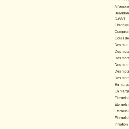
99 répons
A l'ombre
Beaudonn
(1987)
Chronique
Comprend
Cours de 
Des mots 
Des mots 
Des mots 
Des mots 
Des mots 
Des mots 
En marge 
En marge 
Éternels 
Éternels 
Éternels 
Éternels 
Initiation