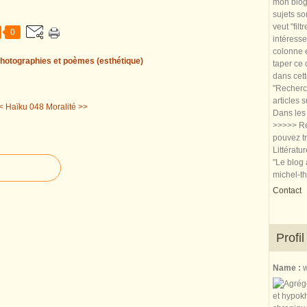
mon blog.
sujets so
veut "filt
0
intéresse
colonne e
hotographies et poèmes (esthétique)
taper ce
dans cet
"Recherch
articles 
< Haïku 048
Moralité >>
Dans les 
>>>>> Re
pouvez tr
Littératu
"Le blog 
michel-t
Contact
Profil
Name :
w