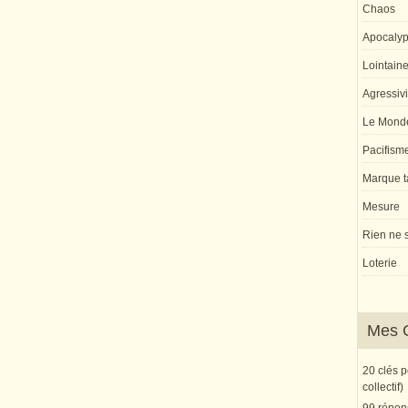
Chaos
Apocaly
Lointaine 
Agressivi
Le Monde
Pacifism
Marque ta
Mesure
Rien ne s
Loterie
Mes 
20 clés 
collectif)