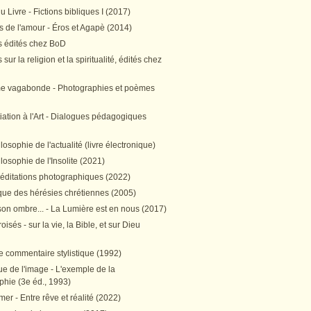
 Livre - Fictions bibliques I (2017)
 de l'amour - Éros et Agapè (2014)
 édités chez BoD
sur la religion et la spiritualité, édités chez
me vagabonde - Photographies et poèmes
itiation à l'Art - Dialogues pédagogiques
ilosophie de l'actualité (livre électronique)
ilosophie de l'Insolite (2021)
méditations photographiques (2022)
ique des hérésies chrétiennes (2005)
son ombre... - La Lumière est en nous (2017)
oisés - sur la vie, la Bible, et sur Dieu
e commentaire stylistique (1992)
e de l'image - L'exemple de la
phie (3e éd., 1993)
mer - Entre rêve et réalité (2022)