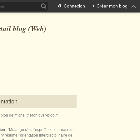
Connexion
+
Créer mon blog
ntation
e blog de michel.theron.over-blog.fr
tion
: "Mélange c'est l'esprit" : cette phrase de
ry résume l'orientation interdisciplinaire de