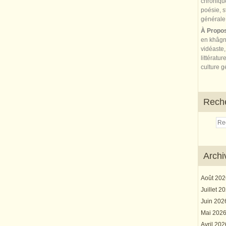
À Propo
en khâgn
vidéaste,
littératur
culture gé
Rech
Archi
Août 20
Juillet 2
Juin 20
Mai 202
Avril 20