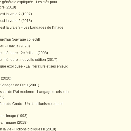
e générale expliquée - Les clés pour
re (2018)
est la vraie ? (1997)
est la vraie ? (2018)
est la vraie ? - Les Langages de l'image
ourd'hui (ouvrage collectif)
peu - Haïkus (2020)
 intérieure - 2e édition (2008)
 intérieure : nouvelle édition (2017)
tique expliquée - La littérature et ses enjeux
h (2020)
 Visages de Dieu (2001)
sses de l'Art moderne - Langage et crise du
21)
res du Credo - Un christianisme pluriel
par l'image (1993)
par l'image (2018)
r la vie - Fictions bibliques II (2019)