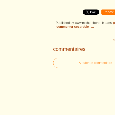
Repost
Published by www.michel-theron.fr
dans
p
commenter cet article
…
<
commentaires
Ajouter un commentaire