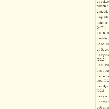
La cultur
comprend
Laquelle 
Laquelle 
Laquelle 
(2020)
L'art auj
L'Art du 
La Source
La Source
La stylis
(2017)
Le Kitsc
Les Deux
Les Impa
sens (20
Les Mystè
(2018)
Le style 
Le style 
Lettres su