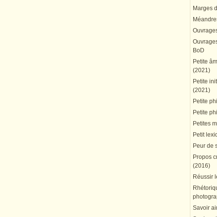
Marges du
Méandres
Ouvrages
Ouvrages 
BoD
Petite â
(2021)
Petite in
(2021)
Petite ph
Petite ph
Petites 
Petit lex
Peur de 
Propos cr
(2016)
Réussir l
Rhétoriqu
photogra
Savoir ai