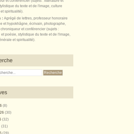
s :
Agrégé de lettres, professeur honoraire
e et hypokhâgne, écrivain, photographe,
 chroniqueur et conférencier (sujets :
e et poésie, stylistique du texte et de l'image,
nérale et spiritualité).
erche
ves
26
(8)
026
(30)
26
(32)
6
(31)
26
(28)