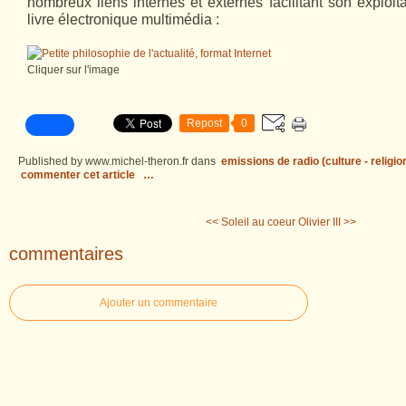
nombreux liens internes et externes facilitant son exploit
livre électronique multimédia :
Cliquer sur l'image
Repost
0
Published by www.michel-theron.fr
dans
emissions de radio (culture - religio
commenter cet article
…
<< Soleil au coeur
Olivier III >>
commentaires
Ajouter un commentaire