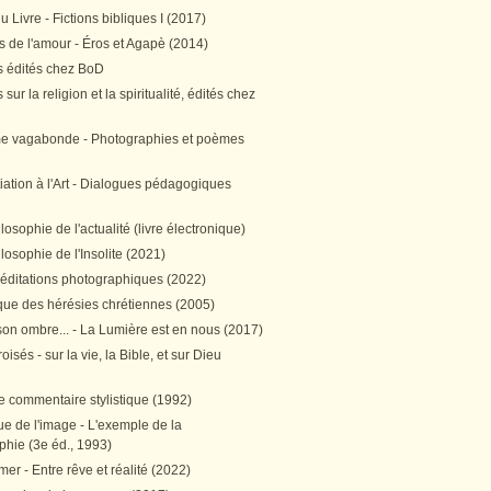
 Livre - Fictions bibliques I (2017)
 de l'amour - Éros et Agapè (2014)
 édités chez BoD
sur la religion et la spiritualité, édités chez
me vagabonde - Photographies et poèmes
itiation à l'Art - Dialogues pédagogiques
ilosophie de l'actualité (livre électronique)
ilosophie de l'Insolite (2021)
méditations photographiques (2022)
ique des hérésies chrétiennes (2005)
son ombre... - La Lumière est en nous (2017)
oisés - sur la vie, la Bible, et sur Dieu
e commentaire stylistique (1992)
e de l'image - L'exemple de la
phie (3e éd., 1993)
mer - Entre rêve et réalité (2022)