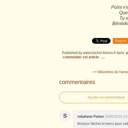
Point n'e
Que 
Tu r
Bénédic
Repost
Published by www.michel-theron.fr
dans
p
commenter cet article
…
<< Méandres de l'amour
commentaires
Ajouter un commentaire
S
stéphane Pahon
30/06/2016 23
Bonjour Michel et merci pour cett