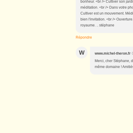
bonheur. <br /> Cultiver son jardin
méditation. <br /> Dans votre pho
Cultiver est un mouvement. Médit
bien l'invitation. <br /> Ouvertur
royaume. .. stéphane
Répondre
W
www.michel-theron.fr
Merci, cher Stéphane, d
même domaine ! Amitiés