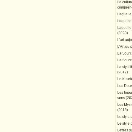
La cultur
comprend
Laquelle 
Laquelle 
Laquelle 
(2020)
L'art auj
L'Art du 
La Source
La Source
La stylis
(2017)
Le Kitsc
Les Deux
Les Impa
sens (20
Les Mystè
(2018)
Le style 
Le style 
Lettres su