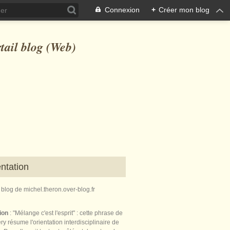
Connexion
+
Créer mon blog
ntation
e blog de michel.theron.over-blog.fr
tion
: "Mélange c'est l'esprit" : cette phrase de
ry résume l'orientation interdisciplinaire de