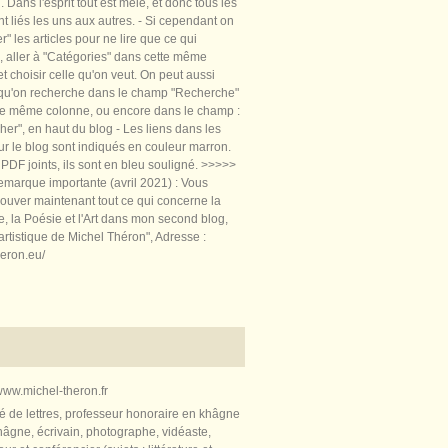
 Dans l'esprit tout est mêlé, et donc tous les
nt liés les uns aux autres. - Si cependant on
rer" les articles pour ne lire que ce qui
, aller à "Catégories" dans cette même
t choisir celle qu'on veut. On peut aussi
 qu'on recherche dans le champ "Recherche"
te même colonne, ou encore dans le champ :
er", en haut du blog - Les liens dans les
sur le blog sont indiqués en couleur marron.
PDF joints, ils sont en bleu souligné. >>>>>
marque importante (avril 2021) : Vous
ouver maintenant tout ce qui concerne la
re, la Poésie et l'Art dans mon second blog,
artistique de Michel Théron", Adresse :
heron.eu/
ww.michel-theron.fr