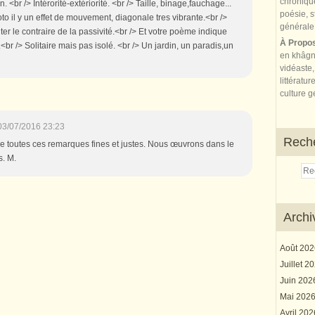
. <br /> Intérorité-extériorité. <br /> Taille, binage,fauchage...
to il y un effet de mouvement, diagonale tres vibrante.<br />
er le contraire de la passivité.<br /> Et votre poème indique
À Propo
e.<br /> Solitaire mais pas isolé. <br /> Un jardin, un paradis,un
en khâgn
vidéaste,
littératur
culture gé
03/07/2016 23:23
Rech
e toutes ces remarques fines et justes. Nous œuvrons dans le
. M.
Archi
Août 20
Juillet 2
Juin 20
Mai 202
Avril 20