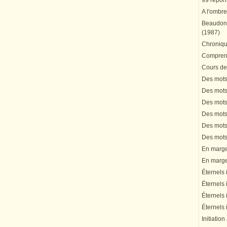
99 répons
A l'ombre
Beaudonn
(1987)
Chronique
Comprend
Cours de 
Des mots 
Des mots 
Des mots 
Des mots 
Des mots 
Des mots 
En marge 
En marge 
Éternels 
Éternels 
Éternels 
Éternels 
Initiation