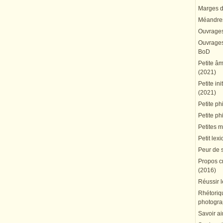
Marges du
Méandres
Ouvrages
Ouvrages 
BoD
Petite â
(2021)
Petite in
(2021)
Petite ph
Petite ph
Petites 
Petit lex
Peur de 
Propos cr
(2016)
Réussir l
Rhétoriqu
photogra
Savoir ai