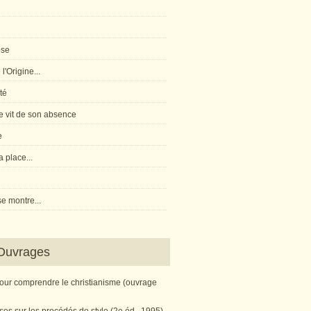
pse
l'Origine...
té
 vit de son absence
e
 place...
e montre...
Ouvrages
pour comprendre le christianisme (ouvrage