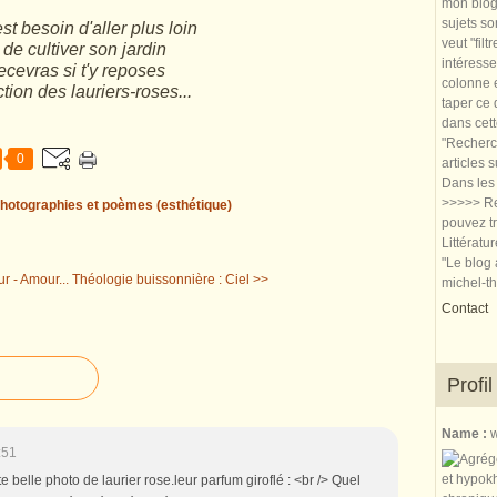
mon blog.
sujets so
st besoin d'aller plus loin
veut "filt
de cultiver son jardin
intéresse
ecevras si t'y reposes
colonne e
tion des lauriers-roses...
taper ce
dans cet
"Recherch
0
articles 
Dans les 
>>>>> Re
hotographies et poèmes (esthétique)
pouvez tr
Littératu
"Le blog 
 - Amour...
Théologie buissonnière : Ciel >>
michel-t
Contact
Profil
Name :
w
:51
e belle photo de laurier rose.leur parfum giroflé : <br /> Quel