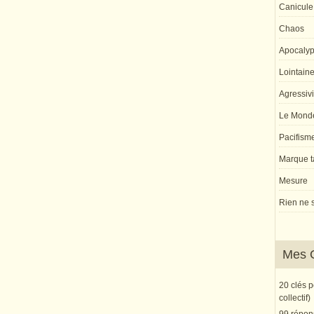
Canicule
Chaos
Apocaly
Lointaine 
Agressivi
Le Monde
Pacifism
Marque ta
Mesure
Rien ne s
Mes 
20 clés 
collectif)