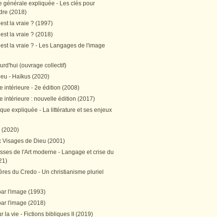
e générale expliquée - Les clés pour
re (2018)
est la vraie ? (1997)
est la vraie ? (2018)
est la vraie ? - Les Langages de l'image
ourd'hui (ouvrage collectif)
peu - Haïkus (2020)
 intérieure - 2e édition (2008)
 intérieure : nouvelle édition (2017)
tique expliquée - La littérature et ses enjeux
h (2020)
 Visages de Dieu (2001)
sses de l'Art moderne - Langage et crise du
21)
res du Credo - Un christianisme pluriel
par l'image (1993)
par l'image (2018)
r la vie - Fictions bibliques II (2019)