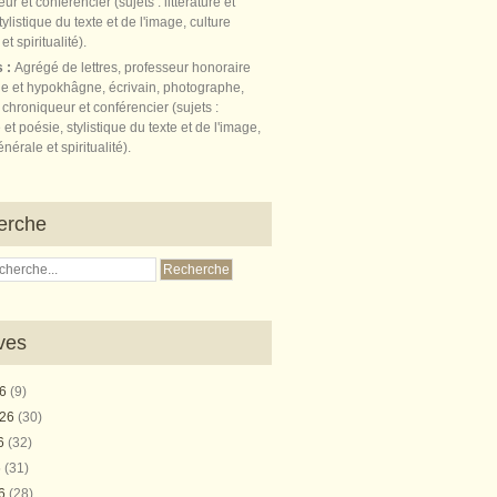
s :
Agrégé de lettres, professeur honoraire
e et hypokhâgne, écrivain, photographe,
 chroniqueur et conférencier (sujets :
e et poésie, stylistique du texte et de l'image,
nérale et spiritualité).
erche
ves
26
(9)
026
(30)
26
(32)
6
(31)
26
(28)