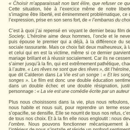
« Choisir m’apparaissait non tant élire, que refuser ce qu
Cette situation, liée à l’exercice même de notre libe
s’imagine être liberté, est éminemment problématique, ce 
l’expression, prise en son sens fort, de
« l’embarras du cho
C’est à quoi j’ai repensé en voyant le dernier beau film
Society
. L’héroïne aime deux hommes, l’oncle et le neve
puis épouse le premier qui a déjà, à la différence du s
sociale rassurante. Mais ce choix fait deux malheureux, à la 
et celui qui en est la victime, même si ce dernier parvient
mariage brillant et à réussir socialement. Car ils ne cesse
s’aimer jusqu’à la fin, qui est extrêmement pathétique, ch
à l’autre.
« Les rêves ne sont que des rêves »
, dit l’héroïne
que dit Calderon dans
La Vie est un songe
:
« Et les son
songes »
. Le film est donc une double éducation sentim
dans un double échec et une double résignation, justi
personnage :
« La vie est une comédie écrite par un auteur
Plus nous choisissons dans la vie, plus nous refoulons, 
nous habite et nous suit, pour reprendre un terme esse
s’opacifie, se densifie. Elle se nourrit de tous nos refus, c’e
de tous nos choix. Et à la fin elle nous engloutit : nous 
l’ombre
. Nous pouvons fonctionner mécaniquement à l
l’intérieur de nous s’installe et réside un profond sentime