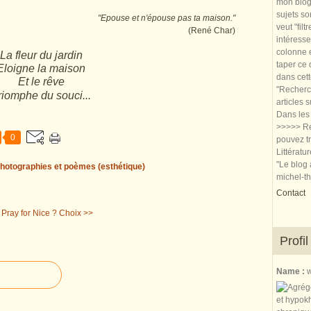
mon blog.
sujets so
"Epouse et n'épouse pas ta maison."
veut "filt
(René Char)
intéresse
colonne e
La fleur du jardin
taper ce
Eloigne la maison
dans cet
Et le rêve
"Recherch
riomphe du souci...
articles 
Dans les 
>>>>> Re
0
pouvez tr
Littératu
"Le blog 
hotographies et poèmes (esthétique)
michel-t
Contact
 Pray for Nice ?
Choix >>
Profil
Name :
w