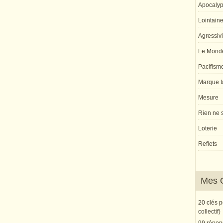
Apocaly
Lointaine 
Agressivi
Le Monde
Pacifism
Marque ta
Mesure
Rien ne s
Loterie
Reflets
Mes 
20 clés 
collectif)