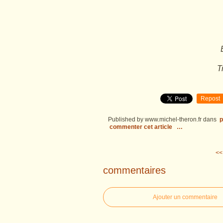
T
Repost
Published by www.michel-theron.fr
dans
p
commenter cet article
…
<<
commentaires
Ajouter un commentaire