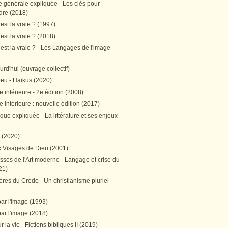
e générale expliquée - Les clés pour
re (2018)
est la vraie ? (1997)
est la vraie ? (2018)
est la vraie ? - Les Langages de l'image
ourd'hui (ouvrage collectif)
peu - Haïkus (2020)
 intérieure - 2e édition (2008)
 intérieure : nouvelle édition (2017)
tique expliquée - La littérature et ses enjeux
h (2020)
 Visages de Dieu (2001)
sses de l'Art moderne - Langage et crise du
21)
res du Credo - Un christianisme pluriel
par l'image (1993)
par l'image (2018)
r la vie - Fictions bibliques II (2019)