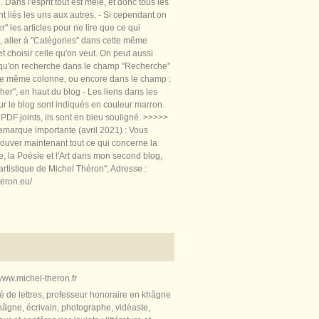
 Dans l'esprit tout est mêlé, et donc tous les
nt liés les uns aux autres. - Si cependant on
rer" les articles pour ne lire que ce qui
, aller à "Catégories" dans cette même
t choisir celle qu'on veut. On peut aussi
 qu'on recherche dans le champ "Recherche"
te même colonne, ou encore dans le champ :
er", en haut du blog - Les liens dans les
sur le blog sont indiqués en couleur marron.
PDF joints, ils sont en bleu souligné. >>>>>
marque importante (avril 2021) : Vous
ouver maintenant tout ce qui concerne la
re, la Poésie et l'Art dans mon second blog,
artistique de Michel Théron", Adresse :
heron.eu/
ww.michel-theron.fr