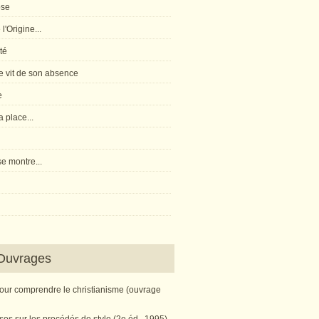
pse
l'Origine...
té
 vit de son absence
e
 place...
e montre...
Ouvrages
pour comprendre le christianisme (ouvrage