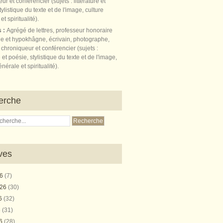
s :
Agrégé de lettres, professeur honoraire
e et hypokhâgne, écrivain, photographe,
 chroniqueur et conférencier (sujets :
e et poésie, stylistique du texte et de l'image,
nérale et spiritualité).
erche
ves
26
(7)
026
(30)
26
(32)
6
(31)
26
(28)