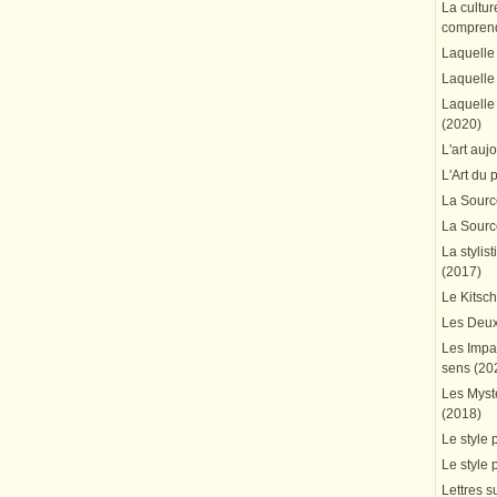
La cultur
comprend
Laquelle 
Laquelle 
Laquelle 
(2020)
L'art auj
L'Art du 
La Source
La Source
La stylis
(2017)
Le Kitsc
Les Deux
Les Impa
sens (20
Les Mystè
(2018)
Le style 
Le style 
Lettres su