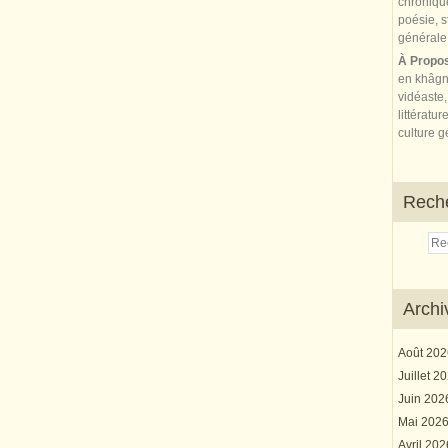
À Propo
en khâgn
vidéaste,
littératur
culture gé
Rech
Archi
Août 20
Juillet 2
Juin 20
Mai 202
Avril 20