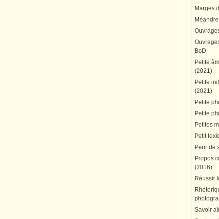
Marges du
Méandres
Ouvrages
Ouvrages 
BoD
Petite â
(2021)
Petite in
(2021)
Petite ph
Petite ph
Petites 
Petit lex
Peur de 
Propos cr
(2016)
Réussir l
Rhétoriqu
photogra
Savoir ai