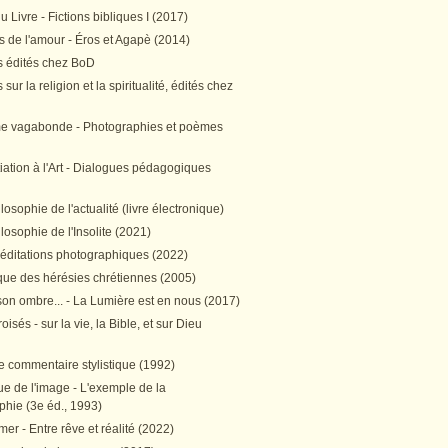
 Livre - Fictions bibliques I (2017)
 de l'amour - Éros et Agapè (2014)
 édités chez BoD
sur la religion et la spiritualité, édités chez
me vagabonde - Photographies et poèmes
itiation à l'Art - Dialogues pédagogiques
ilosophie de l'actualité (livre électronique)
ilosophie de l'Insolite (2021)
méditations photographiques (2022)
ique des hérésies chrétiennes (2005)
son ombre... - La Lumière est en nous (2017)
oisés - sur la vie, la Bible, et sur Dieu
e commentaire stylistique (1992)
e de l'image - L'exemple de la
phie (3e éd., 1993)
mer - Entre rêve et réalité (2022)