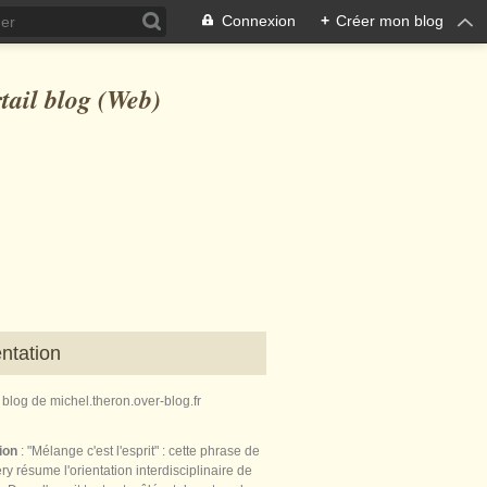
Connexion
+
Créer mon blog
ntation
e blog de michel.theron.over-blog.fr
tion
: "Mélange c'est l'esprit" : cette phrase de
ry résume l'orientation interdisciplinaire de