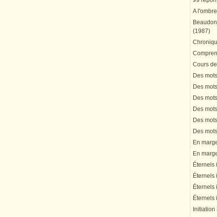
99 répons
A l'ombre
Beaudonn
(1987)
Chronique
Comprend
Cours de 
Des mots 
Des mots 
Des mots 
Des mots 
Des mots 
Des mots 
En marge 
En marge 
Éternels 
Éternels 
Éternels 
Éternels 
Initiation