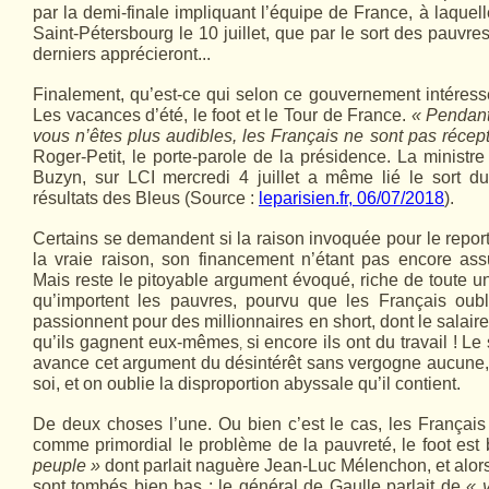
par la demi-finale impliquant l’équipe de France, à laquelle
Saint-Pétersbourg le 10 juillet, que par le sort des pauvr
derniers apprécieront...
Finalement, qu’est-ce qui selon ce gouvernement intéres
Les vacances d’été, le foot et le Tour de France.
« Pendant 
vous n’êtes plus audibles, les Français ne sont pas récept
Roger-Petit, le porte-parole de la présidence. La ministr
Buzyn, sur LCI mercredi 4 juillet a même lié le sort d
résultats des Bleus (Source :
leparisien.fr, 06/07/2018
).
Certains se demandent si la raison invoquée pour le report
la vraie raison, son financement n’étant pas encore as
Mais reste le pitoyable argument évoqué, riche de toute un
qu’importent les pauvres, pourvu que les Français oubli
passionnent pour des millionnaires en short, dont le salaire
qu’ils gagnent eux-mêmes
si encore ils ont du travail !
Le 
,
avance cet argument du désintérêt sans vergogne aucune, 
soi, et on oublie la disproportion abyssale qu’il contient.
De deux choses l’une. Ou bien c’est le cas, les Françai
comme primordial le problème de la pauvreté, le foot est
peuple »
dont parlait naguère Jean-Luc Mélenchon, et alo
sont tombés bien bas : le général de Gaulle parlait de
« 