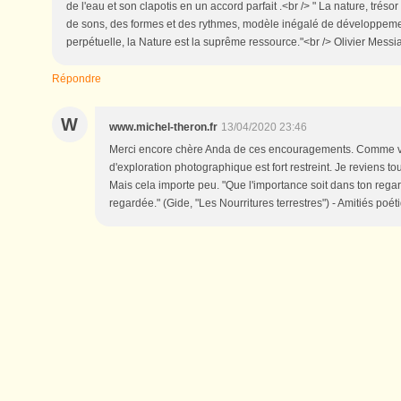
de l'eau et son clapotis en un accord parfait .<br /> " La nature, tréso
de sons, des formes et des rythmes, modèle inégalé de développement
perpétuelle, la Nature est la suprême ressource."<br /> Olivier Messia
Répondre
W
www.michel-theron.fr
13/04/2020 23:46
Merci encore chère Anda de ces encouragements. Comme 
d'exploration photographique est fort restreint. Je reviens 
Mais cela importe peu. "Que l'importance soit dans ton rega
regardée." (Gide, "Les Nourritures terrestres") - Amitiés poét