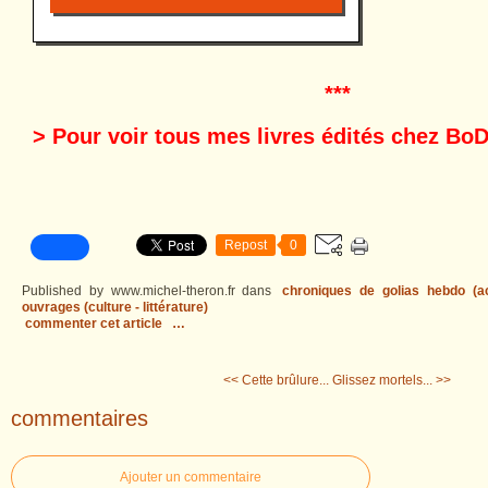
***
> Pour voir tous mes livres édités chez BoD
Repost
0
Published by www.michel-theron.fr
dans
chroniques de golias hebdo (act
ouvrages (culture - littérature)
commenter cet article
…
<< Cette brûlure...
Glissez mortels... >>
commentaires
Ajouter un commentaire