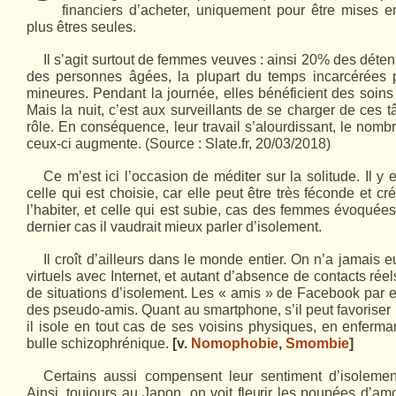
financiers d’acheter, uniquement pour être mises e
plus êtres seules.
Il s’agit surtout de femmes veuves : ainsi 20% des déte
des personnes âgées, la plupart du temps incarcérées p
mineures. Pendant la journée, elles bénéficient des soins 
Mais la nuit, c’est aux surveillants de se charger de ces 
rôle. En conséquence, leur travail s’alourdissant, le nom
ceux-ci augmente. (Source : Slate.fr, 20/03/2018)
Ce m’est ici l’occasion de méditer sur la solitude. Il y
celle qui est choisie, car elle peut être très féconde et cré
l’habiter, et celle qui est subie, cas des femmes évoquée
dernier cas il vaudrait mieux parler d’isolement.
Il croît d’ailleurs dans le monde entier. On n’a jamais 
virtuels avec Internet, et autant d’absence de contacts réels
de situations d’isolement. Les « amis » de Facebook par
des pseudo-amis. Quant au smartphone, s’il peut favoriser l
il isole en tout cas de ses voisins physiques, en enfer
bulle schizophrénique.
[v.
Nomophobie
,
Smombie
]
Certains aussi compensent leur sentiment d’isolemen
Ainsi, toujours au Japon, on voit fleurir les poupées d’amo