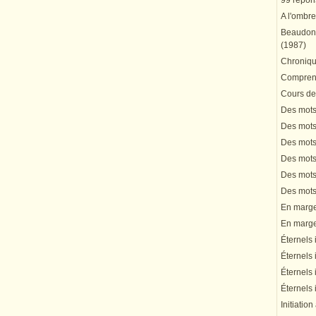
99 répons
A l'ombre
Beaudonn
(1987)
Chronique
Comprend
Cours de 
Des mots 
Des mots 
Des mots 
Des mots 
Des mots 
Des mots 
En marge 
En marge 
Éternels 
Éternels 
Éternels 
Éternels 
Initiation