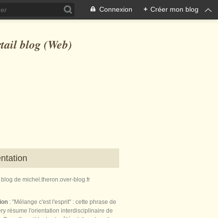
Connexion
+
Créer mon blog
ntation
e blog de michel.theron.over-blog.fr
tion
: "Mélange c'est l'esprit" : cette phrase de
ry résume l'orientation interdisciplinaire de