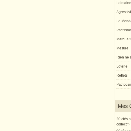
Lointaine 
Agressivi
Le Monde
Pacifism
Marque ta
Mesure
Rien ne s
Loterie
Reflets
Patriotis
Mes 
20 clés 
collectif)