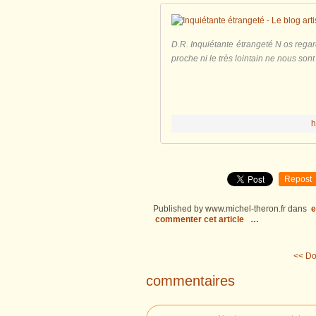
D.R. Inquiétante étrangeté N os regar
proche ni le très lointain ne nous sont
h
Repost
Published by www.michel-theron.fr
dans
e
commenter cet article
…
<< D
commentaires