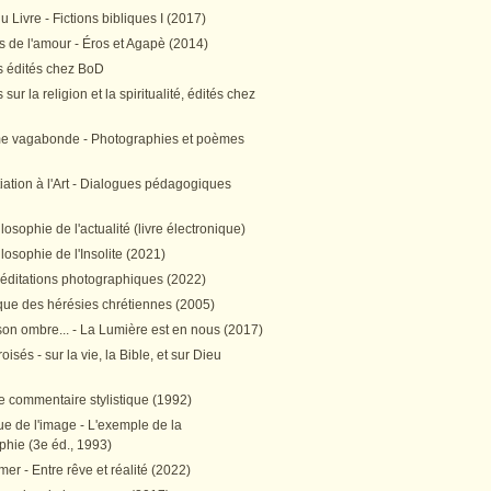
 Livre - Fictions bibliques I (2017)
 de l'amour - Éros et Agapè (2014)
 édités chez BoD
sur la religion et la spiritualité, édités chez
me vagabonde - Photographies et poèmes
itiation à l'Art - Dialogues pédagogiques
ilosophie de l'actualité (livre électronique)
ilosophie de l'Insolite (2021)
méditations photographiques (2022)
ique des hérésies chrétiennes (2005)
son ombre... - La Lumière est en nous (2017)
oisés - sur la vie, la Bible, et sur Dieu
e commentaire stylistique (1992)
e de l'image - L'exemple de la
phie (3e éd., 1993)
mer - Entre rêve et réalité (2022)