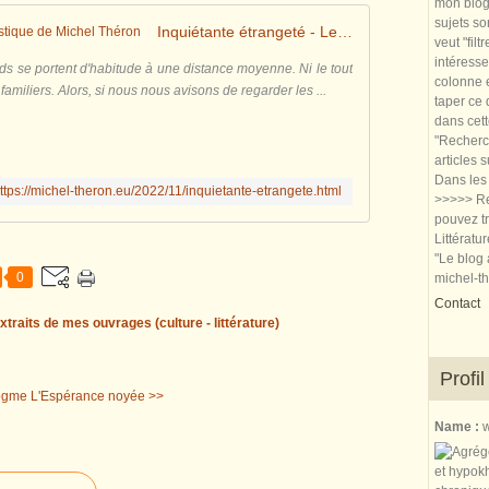
mon blog.
sujets so
Inquiétante étrangeté - Le blog artistique de Michel Théron
veut "filt
intéresse
ds se portent d'habitude à une distance moyenne. Ni le tout
colonne e
 familiers. Alors, si nous nous avisons de regarder les ...
taper ce
dans cet
"Recherch
articles 
Dans les 
ttps://michel-theron.eu/2022/11/inquietante-etrangete.html
>>>>> Re
pouvez tr
Littératu
"Le blog 
0
michel-t
Contact
xtraits de mes ouvrages (culture - littérature)
Profil
ogme
L'Espérance noyée >>
Name :
w