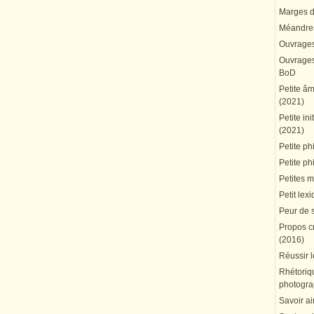
Marges du
Méandres
Ouvrages
Ouvrages 
BoD
Petite â
(2021)
Petite in
(2021)
Petite ph
Petite ph
Petites 
Petit lex
Peur de 
Propos cr
(2016)
Réussir l
Rhétoriqu
photogra
Savoir ai