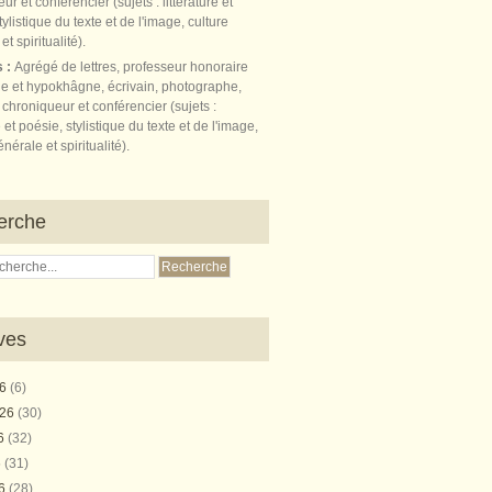
s :
Agrégé de lettres, professeur honoraire
e et hypokhâgne, écrivain, photographe,
 chroniqueur et conférencier (sujets :
e et poésie, stylistique du texte et de l'image,
nérale et spiritualité).
erche
ves
26
(6)
026
(30)
26
(32)
6
(31)
26
(28)