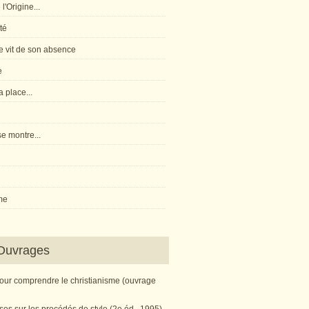
l'Origine...
té
 vit de son absence
e
 place...
e montre...
me
Ouvrages
pour comprendre le christianisme (ouvrage