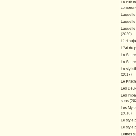
La cultur
comprend
Laquelle 
Laquelle 
Laquelle 
(2020)
L'art auj
L'Art du 
La Source
La Source
La stylis
(2017)
Le Kitsc
Les Deux
Les Impa
sens (20
Les Mystè
(2018)
Le style 
Le style 
Lettres su