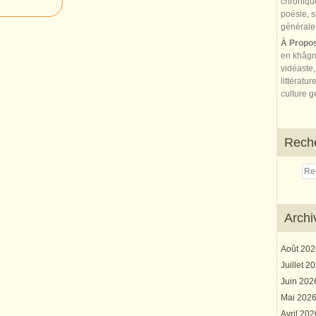
À Propo
en khâgn
vidéaste,
littératur
culture gé
Rech
Archi
Août 20
Juillet 2
Juin 20
Mai 202
Avril 20