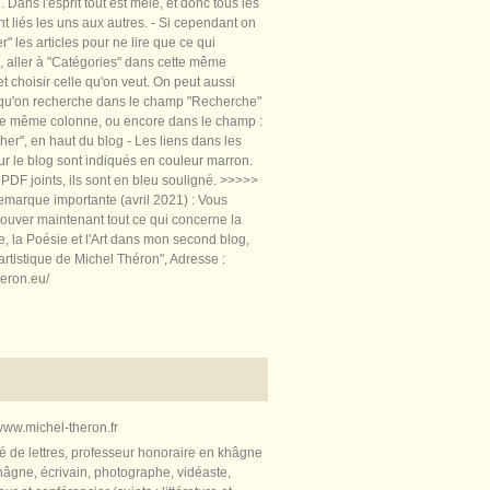
 Dans l'esprit tout est mêlé, et donc tous les
nt liés les uns aux autres. - Si cependant on
rer" les articles pour ne lire que ce qui
, aller à "Catégories" dans cette même
t choisir celle qu'on veut. On peut aussi
 qu'on recherche dans le champ "Recherche"
te même colonne, ou encore dans le champ :
er", en haut du blog - Les liens dans les
sur le blog sont indiqués en couleur marron.
PDF joints, ils sont en bleu souligné. >>>>>
marque importante (avril 2021) : Vous
ouver maintenant tout ce qui concerne la
re, la Poésie et l'Art dans mon second blog,
artistique de Michel Théron", Adresse :
heron.eu/
ww.michel-theron.fr