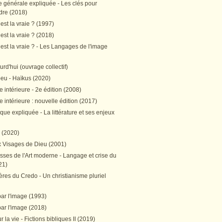
e générale expliquée - Les clés pour
re (2018)
est la vraie ? (1997)
est la vraie ? (2018)
est la vraie ? - Les Langages de l'image
ourd'hui (ouvrage collectif)
peu - Haïkus (2020)
 intérieure - 2e édition (2008)
 intérieure : nouvelle édition (2017)
tique expliquée - La littérature et ses enjeux
h (2020)
 Visages de Dieu (2001)
sses de l'Art moderne - Langage et crise du
21)
res du Credo - Un christianisme pluriel
par l'image (1993)
par l'image (2018)
r la vie - Fictions bibliques II (2019)