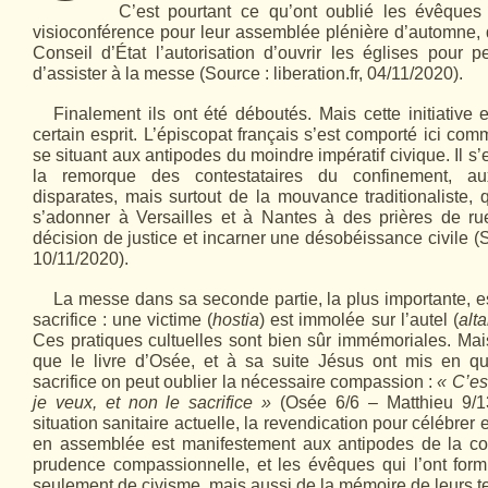
C’est pourtant ce qu’ont oublié les évêques 
visioconférence pour leur assemblée plénière d’automne,
Conseil d’État l’autorisation d’ouvrir les églises pour p
d’assister à la messe (Source : liberation.fr, 04/11/2020).
Finalement ils ont été déboutés. Mais cette initiative e
certain esprit. L’épis­copat français s’est comporté ici com
se situant aux antipodes du moindre impératif civique. Il s
la remorque des contestataires du confinement, aux
disparates, mais surtout de la mouvance traditionaliste, 
s’adonner à Versailles et à Nantes à des prières de rue
décision de justice et incarner une désobéissance civile (S
10/11/2020).
La messe dans sa seconde partie, la plus importante, 
sacrifice : une victime (
hostia
) est immolée sur l’autel (
alta
Ces pratiques cultuelles sont bien sûr immémoriales. Mai
que le livre d’Osée, et à sa suite Jésus ont mis en qu
sacrifice on peut oublier la nécessaire compassion :
« C’es
je veux, et non le sacrifice »
(Osée 6/6 – Matthieu 9/13
situation sanitaire actuelle, la revendication pour célébrer
en assemblée est manifestement aux antipodes de la c
prudence compassionnelle, et les évêques qui l’ont fo
seulement de civisme, mais aussi de la mémoire de leurs te