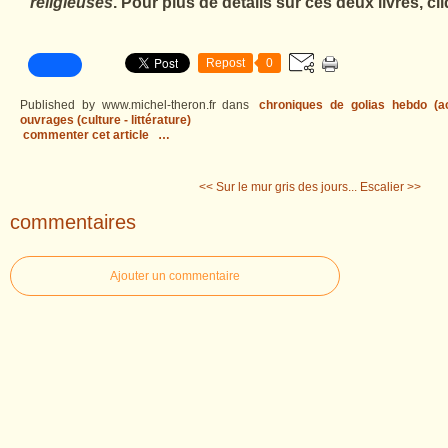
religieuses
. Pour plus de détails sur ces deux livres, cl
Repost
0
Published by www.michel-theron.fr
dans
chroniques de golias hebdo (act
ouvrages (culture - littérature)
commenter cet article
…
<< Sur le mur gris des jours...
Escalier >>
commentaires
Ajouter un commentaire