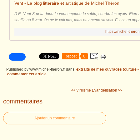
Vent - Le blog littéraire et artistique de Michel Théron
D.R. Vent S ur la dune le vent emporte le sable, courbe les oyats. Rien ne
souffle où il veut. On ne le voit pas, mais on entend sa voix. Est-ce un ap
https://michel-thero
Repost
0
Published by www.michel-theron.fr
dans
extraits de mes ouvrages (culture - l
commenter cet article
…
<< Virilisme
Évangélisation >>
commentaires
Ajouter un commentaire