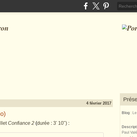
ron
Prése
4 février 2017
io)
Blog
: L
llet
Confiance 2
(
durée : 3' 10") :
Descrip
Paul Valé