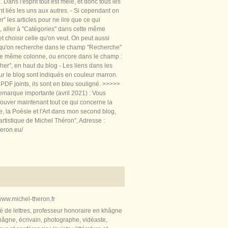
 Dans l'esprit tout est mêlé, et donc tous les
nt liés les uns aux autres. - Si cependant on
rer" les articles pour ne lire que ce qui
, aller à "Catégories" dans cette même
t choisir celle qu'on veut. On peut aussi
 qu'on recherche dans le champ "Recherche"
te même colonne, ou encore dans le champ :
er", en haut du blog - Les liens dans les
sur le blog sont indiqués en couleur marron.
PDF joints, ils sont en bleu souligné. >>>>>
marque importante (avril 2021) : Vous
ouver maintenant tout ce qui concerne la
re, la Poésie et l'Art dans mon second blog,
artistique de Michel Théron", Adresse :
heron.eu/
ww.michel-theron.fr