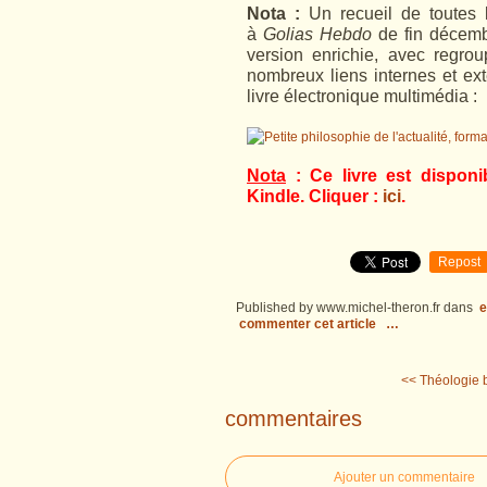
Nota :
Un recueil de toutes 
à
Golias Hebdo
de fin décemb
version enrichie, avec regro
nombreux liens internes et ext
livre électronique multimédia :
Nota
: Ce livre est disponi
Kindle. Cliquer :
ici
.
Repost
Published by www.michel-theron.fr
dans
e
commenter cet article
…
<< Théologie b
commentaires
Ajouter un commentaire