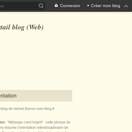
Connexion
+
Créer mon blog
ntation
e blog de michel.theron.over-blog.fr
tion
: "Mélange c'est l'esprit" : cette phrase de
ry résume l'orientation interdisciplinaire de