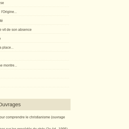
pse
l'Origine...
té
 vit de son absence
e
 place...
e montre...
Ouvrages
pour comprendre le christianisme (ouvrage