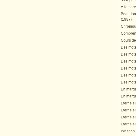
99 répons
A l'ombre
Beaudonn
(1987)
Chronique
Comprend
Cours de 
Des mots 
Des mots 
Des mots 
Des mots 
Des mots 
Des mots 
En marge 
En marge 
Éternels 
Éternels 
Éternels 
Éternels 
Initiation