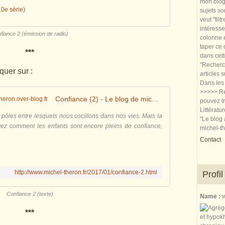
mon blog.
0e série)
sujets so
veut "filt
intéresse
fiance 2 (émission de radio)
colonne e
taper ce
***
dans cet
"Recherch
iquer sur :
articles 
Dans les 
>>>>> Re
Confiance (2) - Le blog de michel.theron.over-blog.fr
pouvez tr
Littératu
 pôles entre lesquels nous oscillons dans nos vies. Mais la
"Le blog 
ez comment les enfants sont encore pleins de confiance,
michel-t
Contact
http://www.michel-theron.fr/2017/01/confiance-2.html
Profil
Confiance 2 (texte)
Name :
w
***