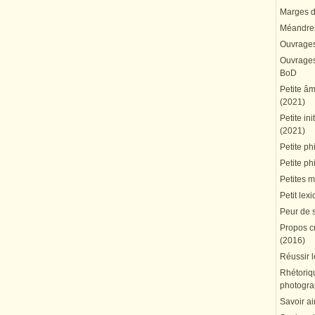
Marges du
Méandres
Ouvrages
Ouvrages 
BoD
Petite â
(2021)
Petite in
(2021)
Petite ph
Petite ph
Petites 
Petit lex
Peur de 
Propos cr
(2016)
Réussir l
Rhétoriqu
photogra
Savoir ai