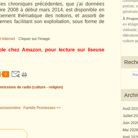
les chroniques précédentes, que j'ai données
re 2008 à début mars 2014, est disponible en
upement thématique des notions, et assorti de
À Propo
ernes facilitant son exploitation, sous forme de
en khâgn
vidéaste,
littératur
Cliquer sur l'image
culture gé
ble chez Amazon, pour lecture sur liseuse
Rech
0
missions de radio (culture - religion)
Archi
uissonnière : Famille
Promesses >>
Août 20
Juillet 2
Juin 20
Mai 202
Avril 20