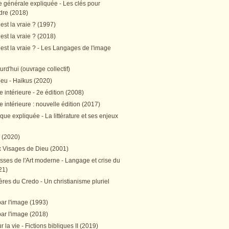
e générale expliquée - Les clés pour
re (2018)
est la vraie ? (1997)
est la vraie ? (2018)
est la vraie ? - Les Langages de l'image
ourd'hui (ouvrage collectif)
peu - Haïkus (2020)
 intérieure - 2e édition (2008)
 intérieure : nouvelle édition (2017)
tique expliquée - La littérature et ses enjeux
h (2020)
 Visages de Dieu (2001)
sses de l'Art moderne - Langage et crise du
21)
res du Credo - Un christianisme pluriel
par l'image (1993)
par l'image (2018)
r la vie - Fictions bibliques II (2019)