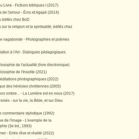
 Livre - Fictions bibliques I (2017)
 de l'amour - Éros et Agapè (2014)
 édités chez BoD
sur la religion et la spiritualité, édités chez
me vagabonde - Photographies et poèmes
itiation à l'Art - Dialogues pédagogiques
ilosophie de l'actualité (livre électronique)
ilosophie de l'Insolite (2021)
méditations photographiques (2022)
ique des hérésies chrétiennes (2005)
son ombre... - La Lumière est en nous (2017)
oisés - sur la vie, la Bible, et sur Dieu
e commentaire stylistique (1992)
e de l'image - L'exemple de la
phie (3e éd., 1993)
mer - Entre rêve et réalité (2022)