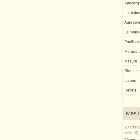
Apocaly
Lointaine 
Agressivi
Le Monde
Pacifism
Marque ta
Mesure
Rien ne s
Loterie
Reflets
Mes 
20 clés 
collectif)