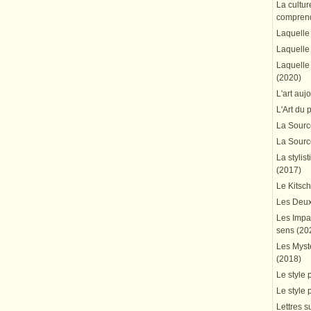
La cultur
comprend
Laquelle 
Laquelle 
Laquelle 
(2020)
L'art auj
L'Art du 
La Source
La Source
La stylis
(2017)
Le Kitsc
Les Deux
Les Impa
sens (20
Les Mystè
(2018)
Le style 
Le style 
Lettres su