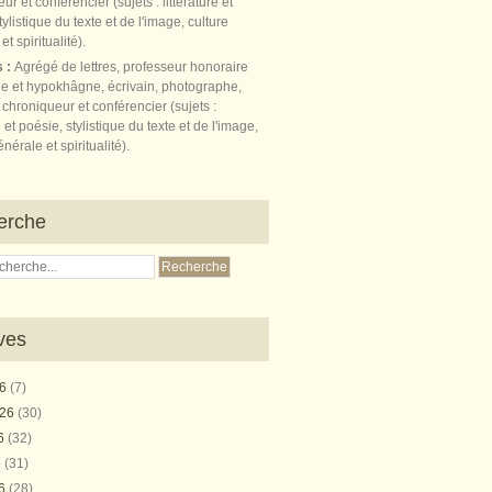
s :
Agrégé de lettres, professeur honoraire
e et hypokhâgne, écrivain, photographe,
 chroniqueur et conférencier (sujets :
e et poésie, stylistique du texte et de l'image,
nérale et spiritualité).
erche
ves
26
(7)
026
(30)
26
(32)
6
(31)
26
(28)