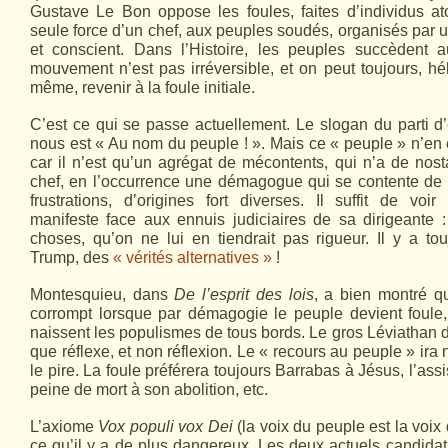
Gustave Le Bon oppose les foules, faites d’individus a
seule force d’un chef, aux peuples soudés, organisés par un 
et conscient. Dans l’Histoire, les peuples succèdent 
mouvement n’est pas irréversible, et on peut toujours, hé
même, revenir à la foule initiale.
C’est ce qui se passe actuellement. Le slogan du parti d
nous est « Au nom du peuple ! ». Mais ce « peuple » n’en 
car il n’est qu’un agrégat de mécontents, qui n’a de nost
chef, en l’occurrence une démagogue qui se contente de s
frustrations, d’origines fort diverses. Il suffit de voir
manifeste face aux ennuis judiciaires de sa dirigeante : f
choses, qu’on ne lui en tiendrait pas rigueur. Il y a to
Trump, des
« vérités alternatives »
!
Montesquieu, dans
De l’esprit des lois
, a bien montré q
corrompt lorsque par démagogie le peuple devient foule,
naissent les populismes de tous bords. Le gros Léviathan d
que réflexe, et non réflexion. Le « recours au peuple » ir
le pire. La foule préférera toujours Barrabas à Jésus, l’assis
peine de mort à son abolition, etc.
L’axiome
Vox populi vox Dei
(la voix du peuple est la voi
ce qu’il y a de plus dangereux. Les deux actuels candidat