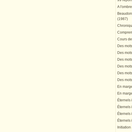
99 répons
A l'ombre
Beaudonn
(1987)
Chronique
Comprend
Cours de 
Des mots 
Des mots 
Des mots 
Des mots 
Des mots 
Des mots 
En marge 
En marge 
Éternels 
Éternels 
Éternels 
Éternels 
Initiation