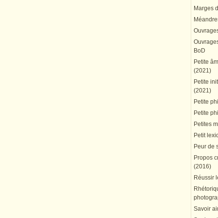
Marges du
Méandres
Ouvrages
Ouvrages 
BoD
Petite â
(2021)
Petite in
(2021)
Petite ph
Petite ph
Petites 
Petit lex
Peur de 
Propos cr
(2016)
Réussir l
Rhétoriqu
photogra
Savoir ai