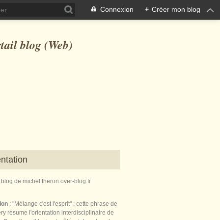
Connexion
+
Créer mon blog
ntation
e blog de michel.theron.over-blog.fr
tion
: "Mélange c'est l'esprit" : cette phrase de
ry résume l'orientation interdisciplinaire de