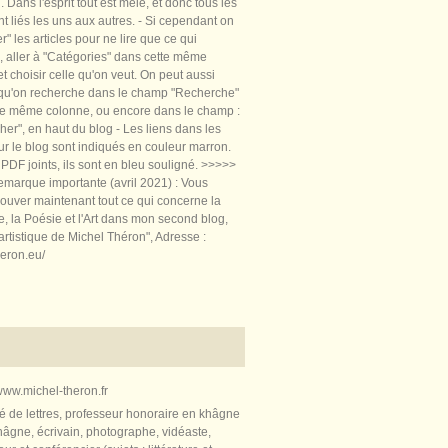
 Dans l'esprit tout est mêlé, et donc tous les
nt liés les uns aux autres. - Si cependant on
rer" les articles pour ne lire que ce qui
, aller à "Catégories" dans cette même
t choisir celle qu'on veut. On peut aussi
 qu'on recherche dans le champ "Recherche"
te même colonne, ou encore dans le champ :
er", en haut du blog - Les liens dans les
sur le blog sont indiqués en couleur marron.
PDF joints, ils sont en bleu souligné. >>>>>
marque importante (avril 2021) : Vous
ouver maintenant tout ce qui concerne la
re, la Poésie et l'Art dans mon second blog,
artistique de Michel Théron", Adresse :
heron.eu/
ww.michel-theron.fr