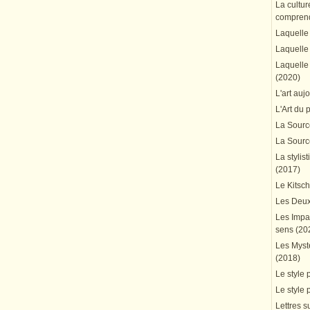
La cultur
comprend
Laquelle 
Laquelle 
Laquelle 
(2020)
L'art auj
L'Art du 
La Source
La Source
La stylis
(2017)
Le Kitsc
Les Deux
Les Impa
sens (20
Les Mystè
(2018)
Le style 
Le style 
Lettres su