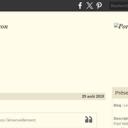
ron
Prése
29 août 2019
Blog
: L
Descrip
s l’émerveillement.
Paul Valé