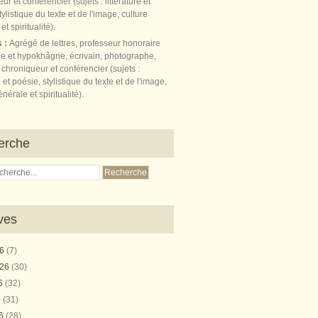
s :
Agrégé de lettres, professeur honoraire
e et hypokhâgne, écrivain, photographe,
 chroniqueur et conférencier (sujets :
e et poésie, stylistique du texte et de l'image,
nérale et spiritualité).
erche
ves
26
(7)
026
(30)
26
(32)
6
(31)
26
(28)