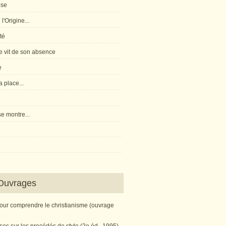
pse
l'Origine...
té
 vit de son absence
e
 place...
e montre...
Ouvrages
pour comprendre le christianisme (ouvrage