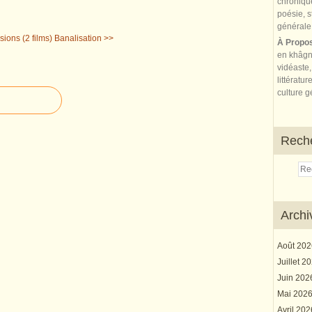
sions (2 films)
Banalisation >>
À Propo
en khâgn
vidéaste,
littératur
culture gé
Rech
Archi
Août 20
Juillet 2
Juin 20
Mai 202
Avril 20