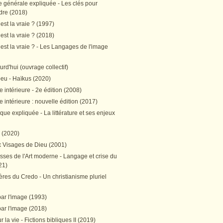
e générale expliquée - Les clés pour
re (2018)
est la vraie ? (1997)
est la vraie ? (2018)
est la vraie ? - Les Langages de l'image
ourd'hui (ouvrage collectif)
peu - Haïkus (2020)
 intérieure - 2e édition (2008)
 intérieure : nouvelle édition (2017)
tique expliquée - La littérature et ses enjeux
h (2020)
 Visages de Dieu (2001)
sses de l'Art moderne - Langage et crise du
21)
res du Credo - Un christianisme pluriel
par l'image (1993)
par l'image (2018)
r la vie - Fictions bibliques II (2019)