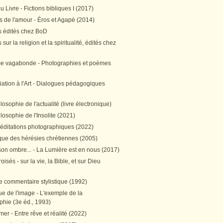
 Livre - Fictions bibliques I (2017)
 de l'amour - Éros et Agapè (2014)
 édités chez BoD
sur la religion et la spiritualité, édités chez
me vagabonde - Photographies et poèmes
itiation à l'Art - Dialogues pédagogiques
ilosophie de l'actualité (livre électronique)
ilosophie de l'Insolite (2021)
méditations photographiques (2022)
ique des hérésies chrétiennes (2005)
son ombre... - La Lumière est en nous (2017)
oisés - sur la vie, la Bible, et sur Dieu
e commentaire stylistique (1992)
e de l'image - L'exemple de la
phie (3e éd., 1993)
mer - Entre rêve et réalité (2022)