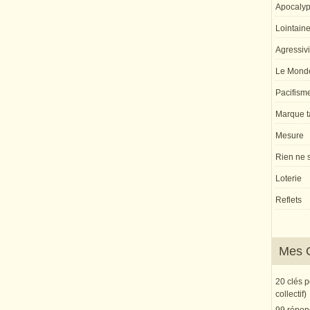
Apocaly
Lointaine 
Agressivi
Le Monde
Pacifism
Marque ta
Mesure
Rien ne s
Loterie
Reflets
Mes 
20 clés 
collectif)