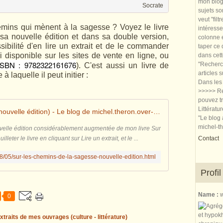
mon blog.
Socrate
sujets so
veut "filt
hemins qui mènent à la sagesse ? Voyez le livre
intéresse
 sa nouvelle édition et dans sa double version,
colonne e
ibilité d'en lire un extrait et de le commander
taper ce
si disponible sur les sites de vente en ligne, ou
dans cet
ISBN : 9782322161676
"Recherch
). C'est aussi un livre de
articles 
à laquelle il peut initier :
Dans les 
>>>>> Re
pouvez tr
Littératu
Sur les chemins de la sagesse (nouvelle édition) - Le blog de michel.theron.over-blog.fr
"Le blog 
michel-t
ouvelle édition considérablement augmentée de mon livre Sur
eter le livre en cliquant sur Lire un extrait, et le ...
Contact
18/05/sur-les-chemins-de-la-sagesse-nouvelle-edition.html
Profil
Name :
w
0
xtraits de mes ouvrages (culture - littérature)