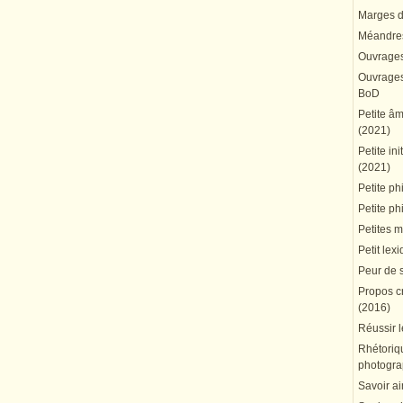
Marges du
Méandres
Ouvrages
Ouvrages 
BoD
Petite â
(2021)
Petite in
(2021)
Petite ph
Petite ph
Petites 
Petit lex
Peur de 
Propos cr
(2016)
Réussir l
Rhétoriqu
photogra
Savoir ai