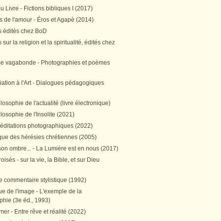
 Livre - Fictions bibliques I (2017)
 de l'amour - Éros et Agapè (2014)
 édités chez BoD
sur la religion et la spiritualité, édités chez
me vagabonde - Photographies et poèmes
itiation à l'Art - Dialogues pédagogiques
ilosophie de l'actualité (livre électronique)
ilosophie de l'Insolite (2021)
méditations photographiques (2022)
ique des hérésies chrétiennes (2005)
son ombre... - La Lumière est en nous (2017)
oisés - sur la vie, la Bible, et sur Dieu
e commentaire stylistique (1992)
e de l'image - L'exemple de la
phie (3e éd., 1993)
mer - Entre rêve et réalité (2022)