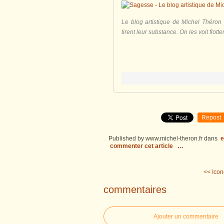
Le blog artistique de Michel Théron
tirent leur substance. On les voit flotte
Repost
Published by www.michel-theron.fr
dans
e
commenter cet article
…
<< Ico
commentaires
Ajouter un commentaire