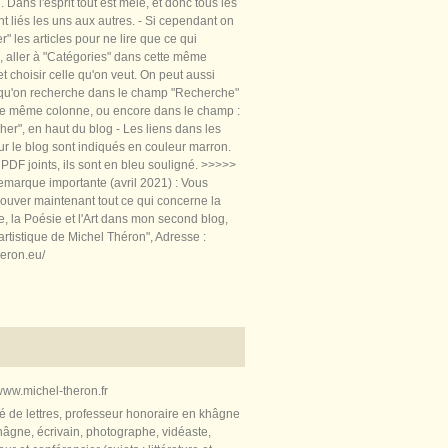
 Dans l'esprit tout est mêlé, et donc tous les
nt liés les uns aux autres. - Si cependant on
rer" les articles pour ne lire que ce qui
, aller à "Catégories" dans cette même
t choisir celle qu'on veut. On peut aussi
 qu'on recherche dans le champ "Recherche"
te même colonne, ou encore dans le champ :
er", en haut du blog - Les liens dans les
sur le blog sont indiqués en couleur marron.
PDF joints, ils sont en bleu souligné. >>>>>
marque importante (avril 2021) : Vous
ouver maintenant tout ce qui concerne la
re, la Poésie et l'Art dans mon second blog,
artistique de Michel Théron", Adresse :
heron.eu/
ww.michel-theron.fr