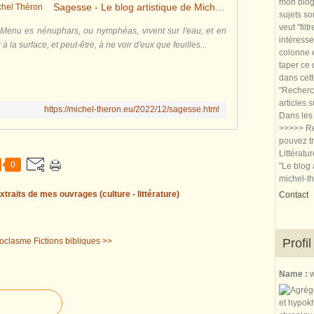
mon blog.
Sagesse - Le blog artistique de Michel Théron
sujets so
veut "filt
 Menu es nénuphars, ou nymphéas, vivent sur l'eau, et en
intéresse
r à la surface, et peut-être, à ne voir d'eux que feuilles...
colonne e
taper ce
dans cet
"Recherch
articles 
https://michel-theron.eu/2022/12/sagesse.html
Dans les 
>>>>> Re
pouvez tr
Littératu
0
"Le blog 
michel-t
xtraits de mes ouvrages (culture - littérature)
Contact
noclasme
Fictions bibliques >>
Profil
Name :
w