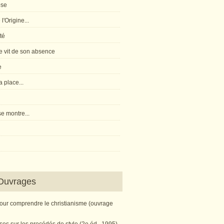
pse
l'Origine...
té
 vit de son absence
e
 place...
e montre...
Ouvrages
pour comprendre le christianisme (ouvrage