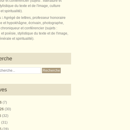
s :
Agrégé de lettres, professeur honoraire
e et hypokhâgne, écrivain, photographe,
 chroniqueur et conférencier (sujets :
e et poésie, stylistique du texte et de l'image,
nérale et spiritualité).
erche
ves
26
(7)
026
(30)
26
(32)
6
(31)
26
(28)