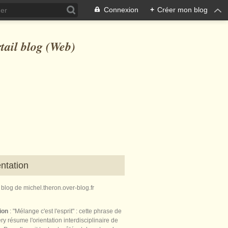
Connexion
+
Créer mon blog
ntation
e blog de michel.theron.over-blog.fr
tion
: "Mélange c'est l'esprit" : cette phrase de
ry résume l'orientation interdisciplinaire de