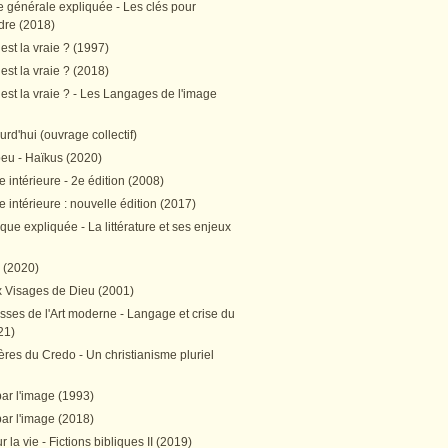
e générale expliquée - Les clés pour
re (2018)
est la vraie ? (1997)
est la vraie ? (2018)
est la vraie ? - Les Langages de l'image
ourd'hui (ouvrage collectif)
peu - Haïkus (2020)
 intérieure - 2e édition (2008)
 intérieure : nouvelle édition (2017)
tique expliquée - La littérature et ses enjeux
h (2020)
 Visages de Dieu (2001)
sses de l'Art moderne - Langage et crise du
21)
res du Credo - Un christianisme pluriel
par l'image (1993)
par l'image (2018)
r la vie - Fictions bibliques II (2019)