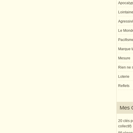
Apocaly
Lointaine 
Agressivi
Le Monde
Pacifism
Marque ta
Mesure
Rien ne s
Loterie
Reflets
Mes 
20 clés 
collectif)