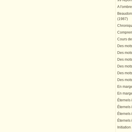
99 répons
A l'ombre
Beaudonn
(1987)
Chronique
Comprend
Cours de 
Des mots 
Des mots 
Des mots 
Des mots 
Des mots 
Des mots 
En marge 
En marge 
Éternels 
Éternels 
Éternels 
Éternels 
Initiation