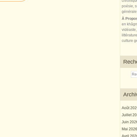
À Propo
en khâgn
vidéaste,
littératur
culture gé
Rech
Archi
Août 20
Juillet 2
Juin 20
Mai 202
Avril 20