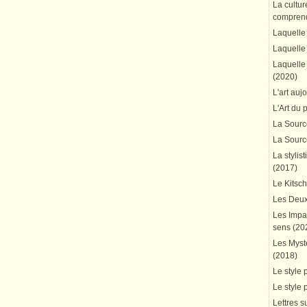
La cultur
comprend
Laquelle 
Laquelle 
Laquelle 
(2020)
L'art auj
L'Art du 
La Source
La Source
La stylis
(2017)
Le Kitsc
Les Deux
Les Impa
sens (20
Les Mystè
(2018)
Le style 
Le style 
Lettres su