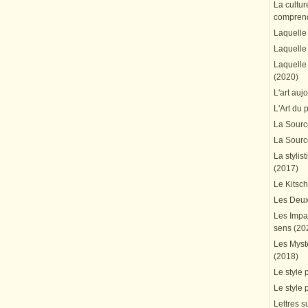
La cultur
comprend
Laquelle 
Laquelle 
Laquelle 
(2020)
L'art auj
L'Art du 
La Source
La Source
La stylis
(2017)
Le Kitsc
Les Deux
Les Impa
sens (20
Les Mystè
(2018)
Le style 
Le style 
Lettres su