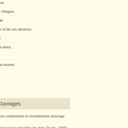
pse
l'Origine...
té
 vit de son absence
e
 place...
e montre...
Ouvrages
pour comprendre le christianisme (ouvrage