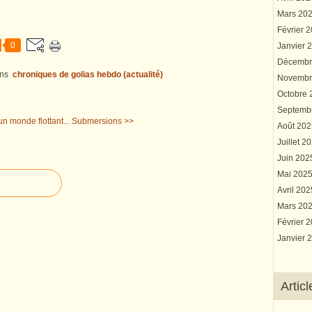
Mars 20
Février 
0
Janvier 
Décembr
ns
chroniques de golias hebdo (actualité)
Novembr
Octobre
Septemb
n monde flottant...
Submersions >>
Août 20
Juillet 2
Juin 20
Mai 202
Avril 20
Mars 20
Février 
Janvier 
Artic