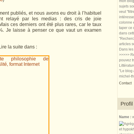
mon blog.
sujets so
veut "filt
ent publiés, et nous avons eu droit à l’habituel
intéresse
t relayé par les medias : des cris de joie
colonne e
ais ces derniers ont été plus rares, car le taux
taper ce
%. Je laisse à penser ce que vaut un examen
dans cet
"Recherch
articles 
Lire la suite dans :
Dans les 
>>>>> Re
pouvez tr
Littératu
"Le blog 
michel-t
Contact
Profil
Name :
w