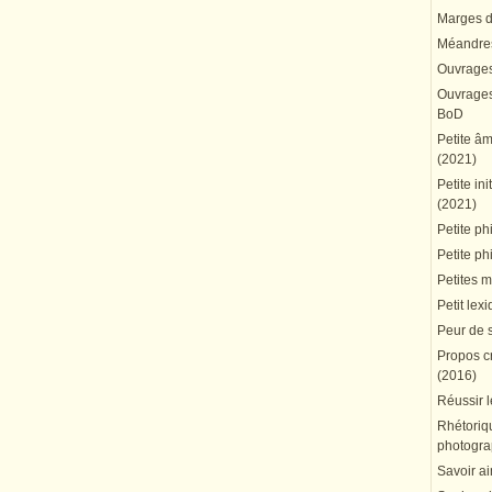
Marges du
Méandres
Ouvrages
Ouvrages 
BoD
Petite â
(2021)
Petite in
(2021)
Petite ph
Petite ph
Petites 
Petit lex
Peur de 
Propos cr
(2016)
Réussir l
Rhétoriqu
photogra
Savoir ai