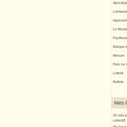
Apocaly
Lointaine 
Agressivi
Le Monde
Pacifism
Marque ta
Mesure
Rien ne s
Loterie
Reflets
Mes 
20 clés 
collectif)