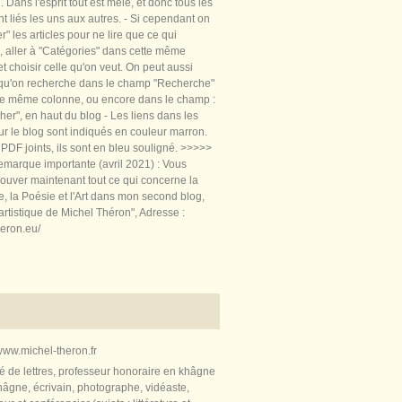
 Dans l'esprit tout est mêlé, et donc tous les
nt liés les uns aux autres. - Si cependant on
rer" les articles pour ne lire que ce qui
, aller à "Catégories" dans cette même
t choisir celle qu'on veut. On peut aussi
 qu'on recherche dans le champ "Recherche"
te même colonne, ou encore dans le champ :
er", en haut du blog - Les liens dans les
sur le blog sont indiqués en couleur marron.
PDF joints, ils sont en bleu souligné. >>>>>
marque importante (avril 2021) : Vous
ouver maintenant tout ce qui concerne la
re, la Poésie et l'Art dans mon second blog,
artistique de Michel Théron", Adresse :
heron.eu/
ww.michel-theron.fr