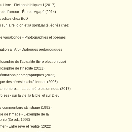
 Livre - Fictions bibliques I (2017)
 de l'amour - Éros et Agapè (2014)
 édités chez BoD
sur la religion et la spiritualité, édités chez
me vagabonde - Photographies et poèmes
itiation à l'Art - Dialogues pédagogiques
ilosophie de l'actualité (livre électronique)
ilosophie de l'Insolite (2021)
méditations photographiques (2022)
ique des hérésies chrétiennes (2005)
son ombre... - La Lumière est en nous (2017)
oisés - sur la vie, la Bible, et sur Dieu
e commentaire stylistique (1992)
e de l'image - L'exemple de la
phie (3e éd., 1993)
mer - Entre rêve et réalité (2022)