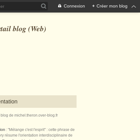
Connexion
+
Créer mon blog
ntation
e blog de michel.theron.over-blog.fr
tion
: "Mélange c'est l'esprit" : cette phrase de
ry résume l'orientation interdisciplinaire de