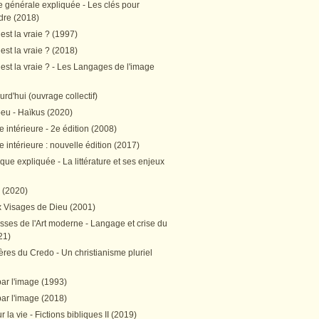
e générale expliquée - Les clés pour
re (2018)
est la vraie ? (1997)
est la vraie ? (2018)
est la vraie ? - Les Langages de l'image
ourd'hui (ouvrage collectif)
peu - Haïkus (2020)
 intérieure - 2e édition (2008)
 intérieure : nouvelle édition (2017)
tique expliquée - La littérature et ses enjeux
h (2020)
 Visages de Dieu (2001)
sses de l'Art moderne - Langage et crise du
21)
res du Credo - Un christianisme pluriel
par l'image (1993)
par l'image (2018)
r la vie - Fictions bibliques II (2019)