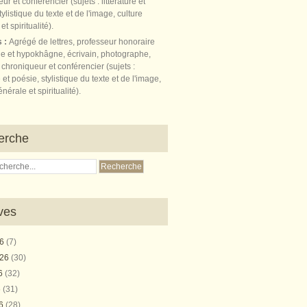
s :
Agrégé de lettres, professeur honoraire
e et hypokhâgne, écrivain, photographe,
 chroniqueur et conférencier (sujets :
e et poésie, stylistique du texte et de l'image,
nérale et spiritualité).
erche
ves
26
(7)
026
(30)
26
(32)
6
(31)
26
(28)