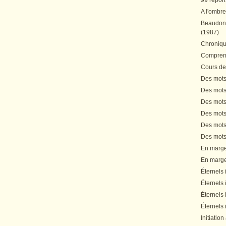
99 répons
A l'ombre
Beaudonn
(1987)
Chronique
Comprend
Cours de 
Des mots 
Des mots 
Des mots 
Des mots 
Des mots 
Des mots 
En marge 
En marge 
Éternels 
Éternels 
Éternels 
Éternels 
Initiation