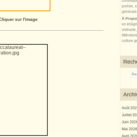
À Propo
Cliquer sur l'image
en khâgn
vidéaste,
littératur
culture gé
Rech
Archi
Août 20
Juillet 2
Juin 20
Mai 202
Avril 20