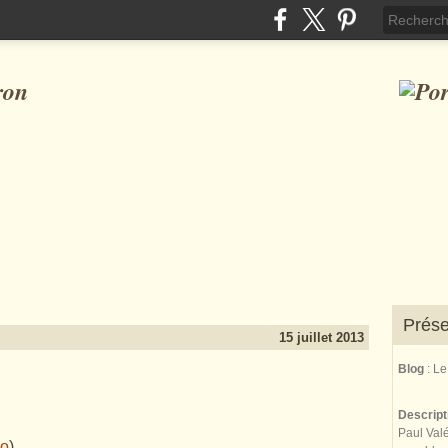
ron
Prése
15 juillet 2013
Blog
: L
Descrip
Paul Valé
do
)