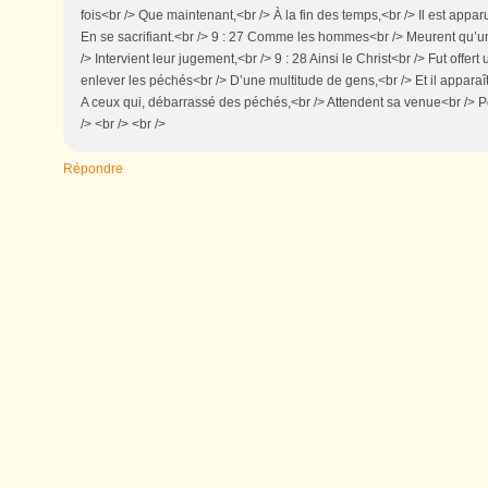
fois<br /> Que maintenant,<br /> À la fin des temps,<br /> Il est appar
En se sacrifiant.<br /> 9 : 27 Comme les hommes<br /> Meurent qu’un
/> Intervient leur jugement,<br /> 9 : 28 Ainsi le Christ<br /> Fut offert
enlever les péchés<br /> D’une multitude de gens,<br /> Et il apparaî
A ceux qui, débarrassé des péchés,<br /> Attendent sa venue<br /> Po
/> <br /> <br />
Répondre