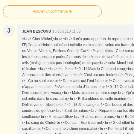
Ajouter un commentaire
J
JEAN BESCOND
15/08/2010 11:58
<br /> Cher Michel,<br /> <br /> Il m’a paru opportun de reproduire l
l’Epître aux Hébreux d’où est extraite votre citation, selon ma tradu
en Vers et Versets, Editions Golias). Car<br /> vous dites : C’est sur
les catholiques pour parler à propos de la Messe de la réitération d’u
avis (mais je ne suis pas théologien) ne dit pas<br /> cela. Merci tou
réflexion :<br /> <br /> <br /> <br /> 9 : 11 Mais le Christ est venu,<br
Annonciateur des biens à venir.<br /> C’est par une tente<br /> Plus 
/> - Ce ne sont pas<br /> Des mains qui l’ont faite,<br /> Ce qui veut d
n’appartient pas<br /> A notre monde d’ici-bas -,<br /> 9 : 12 Ce n’es
Des boucs et des veaux,<br /> Mais avec son propre sang<br /> Qu’une
est entré dans le sanctuaire,<br /> Et il a obtenu de cette manière<b
Définitivement libérés.<br /> 9 : 13 Si le sang<br /> Des boucs et des
cendres de génisse<br /> Sont de nature,<br /> Répandus sur les êt
souillures,<br /> A les sanctifier<br /> Et à les rendre purs,<br /> 9 
/> Le sang du Christ<br /> Qui, par l’Esprit éternel,<br /> S’est offert
sacrifice<br /> Comme une victime immaculée,<br /> Purifiera-t-il no