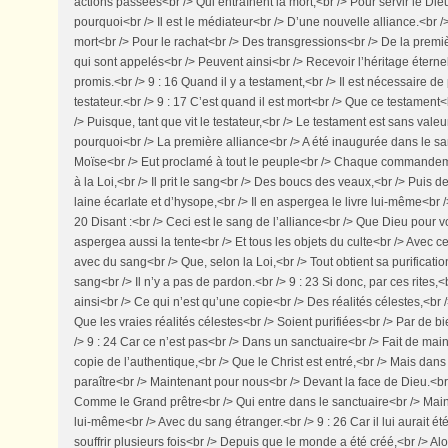
actions passées<br /> Qui entraînent la mort,<br /> Pour servir le Dieu
pourquoi<br /> Il est le médiateur<br /> D’une nouvelle alliance.<br />
mort<br /> Pour le rachat<br /> Des transgressions<br /> De la premiè
qui sont appelés<br /> Peuvent ainsi<br /> Recevoir l’héritage éternel
promis.<br /> 9 : 16 Quand il y a testament,<br /> Il est nécessaire d
testateur.<br /> 9 : 17 C’est quand il est mort<br /> Que ce testament<
/> Puisque, tant que vit le testateur,<br /> Le testament est sans valeur
pourquoi<br /> La première alliance<br /> A été inaugurée dans le sa
Moïse<br /> Eut proclamé à tout le peuple<br /> Chaque commande
à la Loi,<br /> Il prit le sang<br /> Des boucs des veaux,<br /> Puis d
laine écarlate et d’hysope,<br /> Il en aspergea le livre lui-même<br />
20 Disant :<br /> Ceci est le sang de l’alliance<br /> Que Dieu pour vou
aspergea aussi la tente<br /> Et tous les objets du culte<br /> Avec ce 
avec du sang<br /> Que, selon la Loi,<br /> Tout obtient sa purificatio
sang<br /> Il n’y a pas de pardon.<br /> 9 : 23 Si donc, par ces rites,<
ainsi<br /> Ce qui n’est qu’une copie<br /> Des réalités célestes,<br /
Que les vraies réalités célestes<br /> Soient purifiées<br /> Par de bi
/> 9 : 24 Car ce n’est pas<br /> Dans un sanctuaire<br /> Fait de ma
copie de l’authentique,<br /> Que le Christ est entré,<br /> Mais dans
paraître<br /> Maintenant pour nous<br /> Devant la face de Dieu.<br />
Comme le Grand prêtre<br /> Qui entre dans le sanctuaire<br /> Mainte
lui-même<br /> Avec du sang étranger.<br /> 9 : 26 Car il lui aurait é
souffrir plusieurs fois<br /> Depuis que le monde a été créé,<br /> Al