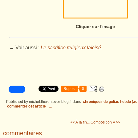
Cliquer sur l'image
→ Voir aussi :
Le sacrifice religieux laïcisé
.
Repost
0
Published by michel.theron.over-blog.fr
dans
chroniques de golias hebdo (act
commenter cet article
…
<< À la fin...
Composition V >>
commentaires