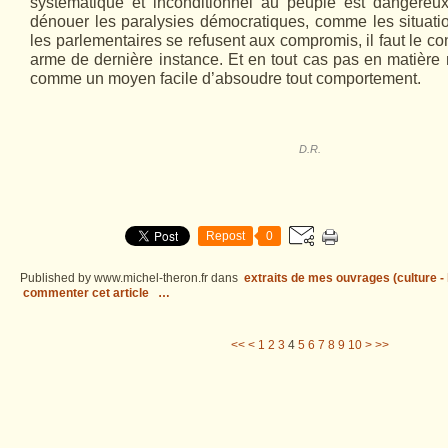
systématique et inconditionnel au peuple est dangereux.
dénouer les paralysies démocratiques, comme les situat
les parlementaires se refusent aux compromis, il faut le 
arme de dernière instance. Et en tout cas pas en matière m
comme un moyen facile d’absoudre tout comportement.
D.R.
Repost
0
Published by www.michel-theron.fr
dans
extraits de mes ouvrages (culture - l
commenter cet article
…
20
30
40
50
60
70
80
90
100
200
300
400
<<
<
1
2
3
4
5
6
7
8
9
10
>
>>