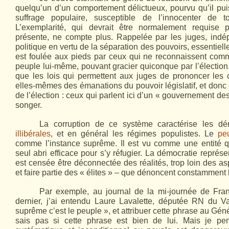
quelqu’un d’un comportement délictueux, pourvu qu’il pu
suffrage populaire, susceptible de l’innocenter de t
L’exemplarité, qui devrait être normalement requise 
présente, ne compte plus. Rappelée par les juges, in
politique en vertu de la séparation des pouvoirs, essentiell
est foulée aux pieds par ceux qui ne reconnaissent com
peuple lui-même, pouvant gracier quiconque par l’élection.
que les lois qui permettent aux juges de prononcer les
elles-mêmes des émanations du pouvoir législatif, et donc
de l’élection : ceux qui parlent ici d’un « gouvernement de
songer.
La corruption de ce système caractérise les dé
illibérales
, et en général les régimes populistes. Le
pe
comme l’instance suprême. Il est vu comme une entité qu
seul abri efficace pour s’y réfugier. La démocratie représen
est censée être déconnectée des réalités, trop loin des as
et faire partie des « élites » – que dénoncent constamment 
Par exemple, au journal de la mi-journée de France
dernier, j’ai entendu Laure Lavalette, députée RN du Va
suprême c’est le peuple », et attribuer cette phrase au Gén
sais pas si cette phrase est bien de lui. Mais je pe