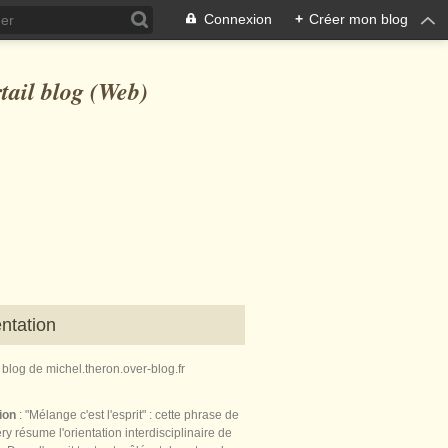
Connexion
+
Créer mon blog
ntation
e blog de michel.theron.over-blog.fr
tion
: "Mélange c'est l'esprit" : cette phrase de
ry résume l'orientation interdisciplinaire de