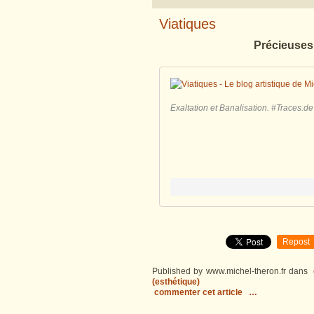
Viatiques
Précieuses 
Exaltation et Banalisation. #Traces.de
Repost
Published by www.michel-theron.fr
dans
(esthétique)
commenter cet article
…