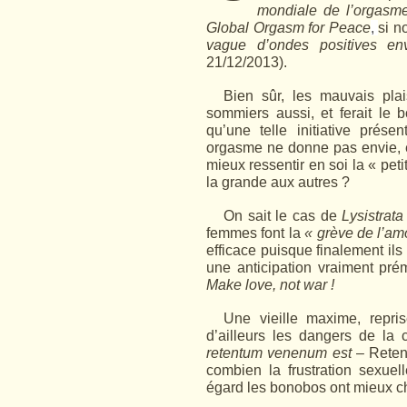
mondiale de l’orgasm
Global Orgasm for Peace
,
si n
vague d’ondes positives en
21/12/2013).
Bien sûr, les mauvais plai
sommiers aussi, et ferait le b
qu’une telle initiative prése
orgasme ne donne pas envie, ens
mieux ressentir en soi la « petit
la grande aux autres ?
On sait le cas de
Lysistrata
femmes font la
« grève de l’am
efficace puisque finalement ils
une anticipation vraiment pré
Make love, not war !
Une vieille maxime, repr
d’ailleurs les dangers de la
retentum venenum est
– Reteni
combien la frustration sexuel
égard les bonobos ont mieux c