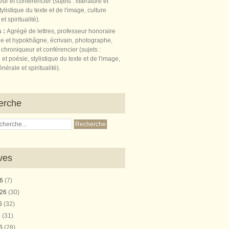
s :
Agrégé de lettres, professeur honoraire
e et hypokhâgne, écrivain, photographe,
 chroniqueur et conférencier (sujets :
e et poésie, stylistique du texte et de l'image,
nérale et spiritualité).
erche
ves
26
(7)
026
(30)
26
(32)
6
(31)
26
(28)