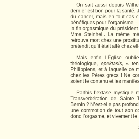
On sait aussi depuis Wilh
dernier est bon pour la santé. 
du cancer, mais en tout cas c
bénéfiques pour l’organisme – m
la fin orgasmique du président
Mme Steinheil. La même mésa
retrouva mort chez une prostit
prétendit qu’il était allé chez e
Mais enfin l’Église oubl
théologique,
epektasis
, « ten
Philippiens, et à laquelle ce 
chez les Pères grecs ! Ne co
soient le contenu et les manifes
Parfois l’extase mystique 
Transverbération de Sainte
Bernin ? N’est-elle pas profon
une commotion de tout son cor
donc l’orgasme, et vivement le