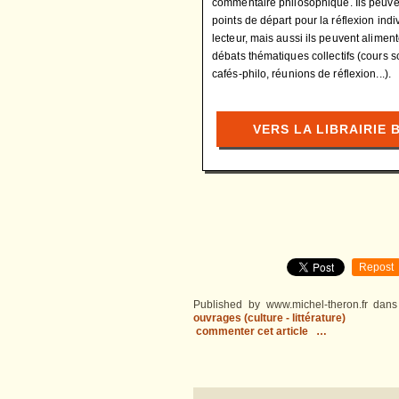
commentaire philosophique. Ils peuven
points de départ pour la réflexion indi
lecteur, mais aussi ils peuvent alimen
débats thématiques collectifs (cours s
cafés-philo, réunions de réflexion...).
VERS LA LIBRAIRIE 
Repost
Published by www.michel-theron.fr
dan
ouvrages (culture - littérature)
commenter cet article
…