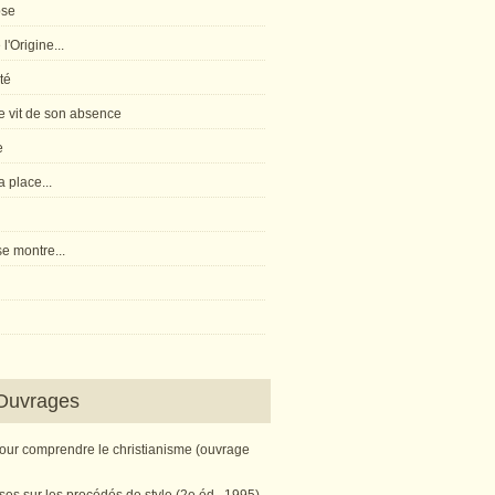
pse
l'Origine...
té
 vit de son absence
e
 place...
e montre...
Ouvrages
pour comprendre le christianisme (ouvrage