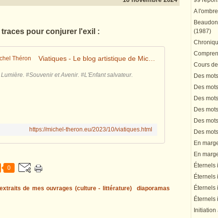
99 répons
A l'ombre
Beaudonn
traces pour conjurer l'exil :
(1987)
Chronique
Comprend
Viatiques - Le blog artistique de Michel Théron
Cours de 
 Lumière. #Souvenir et Avenir. #L'Enfant salvateur.
Des mots 
Des mots 
Des mots 
Des mots 
Des mots 
https://michel-theron.eu/2023/10/viatiques.html
Des mots 
En marge 
En marge 
Éternels 
0
Éternels 
Éternels 
extraits de mes ouvrages (culture - littérature)
diaporamas
Éternels 
Initiation