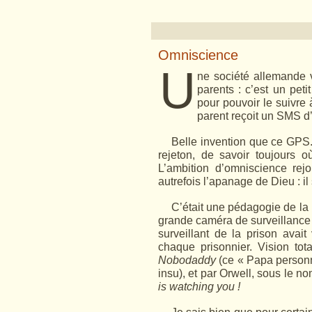
Omniscience
U
ne société allemande 
parents : c’est un peti
pour pouvoir le suivre à
parent reçoit un SMS d’a
Belle invention que ce GPS. I
rejeton, de savoir toujours où
L’ambition d’omniscience rejo
autrefois l’apanage de Dieu : il sa
C’était une pédagogie de la 
grande caméra de surveillanc
surveillant de la prison avai
chaque prisonnier. Vision tot
Nobodaddy
(ce « Papa personne
insu), et par Orwell, sous le n
is watching you !