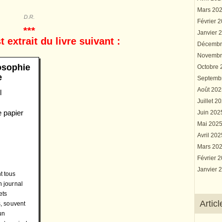
Mars 20
D.R.
Février 
***
Janvier 
t extrait du livre suivant :
Décembr
Novembr
losophie
Octobre
e
Septemb
Août 20
l
Juillet 2
e papier
Juin 20
Mai 202
Avril 20
Mars 20
Février 
Janvier 
t tous
n journal
ets
Artic
s, souvent
un