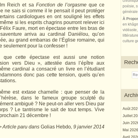
elm Reich et sa
Fonction de l’orgasme
que ce
Je ne sais si comme il le pensait il peut protéger
ertains cardiologues en ont souligné les effets
À Propo
ême si les esprits chagrins pourront relever ici
en khâgn
 Félix Faure, mort en épectase entre les bras de
vidéaste,
venture arriva au cardinal Daniélou, qu’on
littératur
uée, au grand embarras de l’Église romaine, qui
culture gé
lle seulement pour la confesser !
ie que cette épectase est aussi une notion
Rech
sion vers Dieu », attestée dans l’épître aux
même cardinal a consacré un livre en l’étudiant
ndamnons donc pas cette tension, quels qu’en
tations.
même est extase charnelle : que penser de la
Archi
 Thérèse, dans le fameux groupe sculpté du
dément ambiguë ? Ne peut-on aller vers Dieu par
Août 20
ps ? Le tantrisme le sait de tout temps. Vive
 prochain 21 décembre !
Juillet 2
Juin 20
> Article paru dans
Golias Hebdo
, 9 janvier 2014
Mai 202
Avril 20