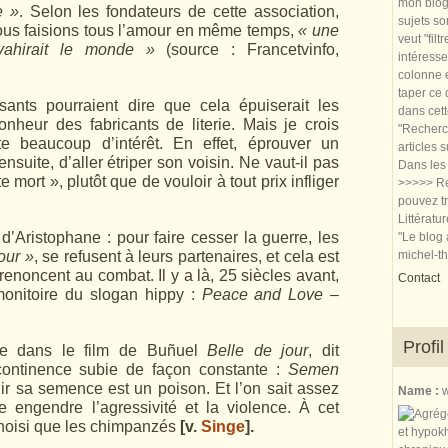
mon blog.
e »
. Selon les fondateurs de cette association,
sujets so
ous faisions tous l’amour en même temps,
« une
veut "filt
vahirait le monde »
(source : Francetvinfo,
intéresse
colonne e
taper ce
sants pourraient dire que cela épuiserait les
dans cet
onheur des fabricants de literie. Mais je crois
"Recherch
nte beaucoup d’inté­rêt. En effet, éprouver un
articles 
uite, d’aller étriper son voisin. Ne vaut-il pas
Dans les 
e mort », plutôt que de vouloir à tout prix infliger
>>>>> Re
pouvez tr
Littératu
d’Aristo­phane : pour faire cesser la guerre, les
"Le blog 
our »
, se refusent à leurs partenaires, et cela est
michel-t
 renoncent au combat. Il y a là, 25 siècles avant,
Contact
monitoire du slogan hippy :
Peace and Love
–
Profil
ise dans le film de Buñuel
Belle de jour
, dit
 continence subie de façon constante :
Semen
r sa semence est un poison. Et l’on sait assez
Name :
w
le engendre l’agressivité et la violence. À cet
hoisi que les chimpanzés
[v.
Singe
].