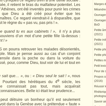
s cyniques ce regard divin a une utilité sociale :
Marges du
ée, il retient le bras du malfaiteur potentiel. Les
d’Athènes, ont été inventés pour punir les crimes
Méandres
ssi que Dieu a été créé pour éviter que les
Ouvrages
îtres. Ce regard viendrait-il à disparaître, que
Ouvrages 
ait le règne du « pas vu, pas pris ! ».
BoD
Petite â
e quand tu es aux cabinets ! »
, il n’y a plus
(2021)
souviens d’un mot d’une petite fille là-dessus :
Petite in
t ! »
(2021)
S on pourra retrouver les malades désorientés,
Petite ph
ple. Mais je pense aussi au cas d’un conjoint
Petite ph
ustensile dans la poche ou dans la voiture du
Petites 
ssé, pour, comme Dieu, tout voir de lui et tout en
Petit lex
Peur de 
u sait que… »
, ou :
« Dieu seul le sait ! »
, nous
Propos cr
e
(2016)
 Pourtant des hérétiques du 4
siècle, les
ne connaissait pas tout, mais acquérait
Réussir l
nnaissances. Belle ici était leur prudence...
Rhétoriqu
photogra
peut détruire un bonheur qu’il est seulement
Savoir ai
 voit dans la Genèse avec la prétendue « faute »