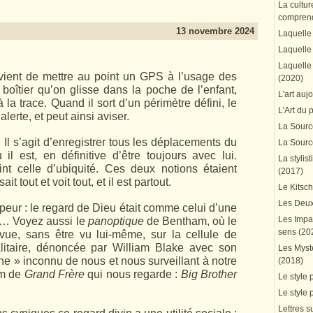
La cultur
comprend
13 novembre 2024
Laquelle 
Laquelle 
Laquelle 
vient de mettre au point un GPS à l’usage des
(2020)
t boîtier qu’on glisse dans la poche de l’enfant,
L'art auj
 la trace. Quand il sort d’un périmètre défini, le
L'Art du 
lerte, et peut ainsi aviser.
La Source
l s’agit d’enre­gis­trer tous les déplacements du
La Source
 il est, en définitive d’être toujours avec lui.
La stylis
int celle d’ubiquité. Ces deux notions étaient
(2017)
it tout et voit tout, et il est partout.
Le Kitsc
Les Deux
peur : le regard de Dieu était comme celui d’une
Les Impa
e… Voyez aussi le
panoptique
de Bentham, où le
sens (20
t vue, sans être vu lui-même, sur la cellule de
alitaire, dé­non­cée par William Blake avec son
Les Mystè
 » inconnu de nous et nous sur­veillant à notre
(2018)
om de
Grand Frère
qui nous regarde :
Big Brother
Le style 
Le style 
Lettres su