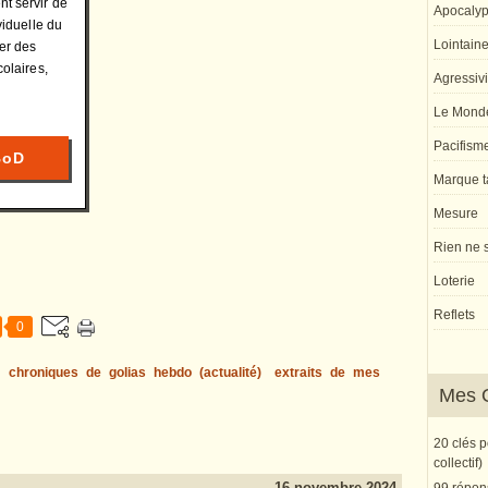
t servir de
Apocaly
viduelle du
Lointaine 
ter des
colaires,
Agressivi
Le Monde
Pacifism
BoD
Marque ta
Mesure
Rien ne s
Loterie
Reflets
0
s
chroniques de golias hebdo (actualité)
extraits de mes
Mes 
20 clés 
collectif)
16 novembre 2024