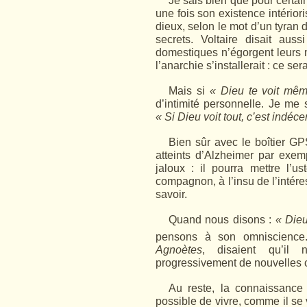
Je sais bien que pour certain
une fois son existence intérioris
dieux, selon le mot d’un tyran 
secrets. Voltaire disait au
domestiques n’égorgent leurs ma
l’anarchie s’installerait : ce ser
Mais si
« Dieu te voit mêm
d’intimité personnelle. Je me 
« Si Dieu voit tout, c’est indécen
Bien sûr avec le boîtier GP
atteints d’Alzheimer par exem
jaloux : il pourra mettre l’
compagnon, à l’insu de l’intére
savoir.
Quand nous disons :
« Die
pensons à son omniscience.
Agnoètes
, disaient qu’il 
progressivement de nouvelles co
Au reste, la connaissance 
possible de vivre, comme il se