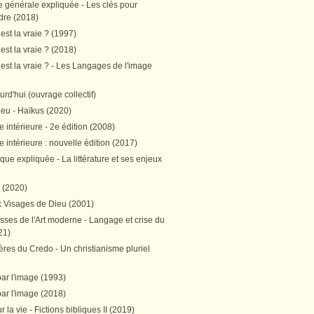
e générale expliquée - Les clés pour
re (2018)
est la vraie ? (1997)
est la vraie ? (2018)
est la vraie ? - Les Langages de l'image
ourd'hui (ouvrage collectif)
peu - Haïkus (2020)
 intérieure - 2e édition (2008)
 intérieure : nouvelle édition (2017)
tique expliquée - La littérature et ses enjeux
h (2020)
 Visages de Dieu (2001)
sses de l'Art moderne - Langage et crise du
21)
res du Credo - Un christianisme pluriel
par l'image (1993)
par l'image (2018)
r la vie - Fictions bibliques II (2019)