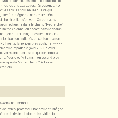
 Dans l'esprit tout est mêlé, et donc tous les
nt liés les uns aux autres. - Si cependant on
rer" les articles pour ne lire que ce qui
, aller à "Catégories" dans cette même
t choisir celle qu'on veut. On peut aussi
 qu'on recherche dans le champ "Recherche"
te même colonne, ou encore dans le champ :
er", en haut du blog - Les liens dans les
sur le blog sont indiqués en couleur marron.
PDF joints, ils sont en bleu souligné. >>>>>
marque importante (avril 2021) : Vous
ouver maintenant tout ce qui concerne la
re, la Poésie et l'Art dans mon second blog,
artistique de Michel Théron", Adresse :
heron.eu/
ww.michel-theron.fr