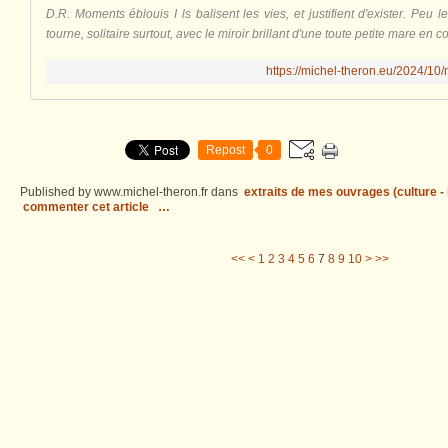
D.R. Moments éblouis I ls balisent les vies, et justifient d'exister. Peu le
tourne, solitaire surtout, avec le miroir brillant d'une toute petite mare en co
https://michel-theron.eu/2024/10
Repost
0
Published by www.michel-theron.fr
dans
extraits de mes ouvrages (culture - l
commenter cet article
…
20
30
40
50
60
70
80
90
100
200
300
400
<<
<
1
2
3
4
5
6
7
8
9
10
>
>>