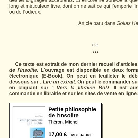
des témoignages accablants. Et encore ne sont-ce là que
long et méticuleux livre, dont on ne sait ce qui l’emporte fi
ou de l’odieux.
Article paru dans
Golias H
D.R.
***
Ce texte est extrait de mon dernier recueil d'articles
de l'Insolite
. L'ouvrage est disponible en deux format
électronique (E-Book). On peut en feuilleter le déb
dessous sur :
Lire un extrait
. On peut le commander sur 
en cliquant sur :
Vers la librairie BoD
. Il est au
commande en librairie et sur les sites de vente en ligne.
Petite philosophie
de l'Insolite
Théron, Michel
17,00
€
Livre papier