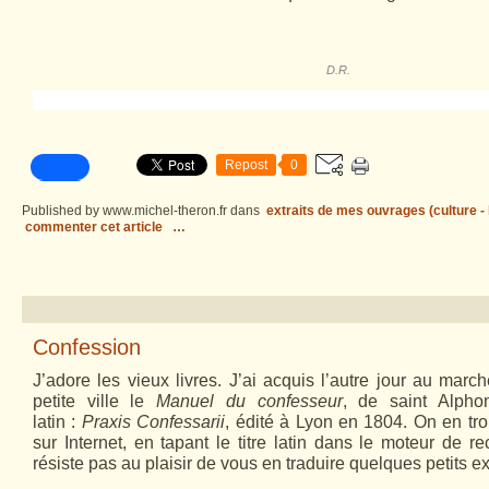
D.R.
Repost
0
Published by www.michel-theron.fr
dans
extraits de mes ouvrages (culture - l
commenter cet article
…
Confession
J’adore les vieux livres. J’ai acquis l’autre jour au ma
petite ville le
Manuel du confesseur
, de saint Alpho
latin :
Praxis Confessarii
, édité à Lyon en 1804. On en trou
sur Internet, en tapant le titre latin dans le moteur de r
résiste pas au plaisir de vous en traduire quelques petits ext