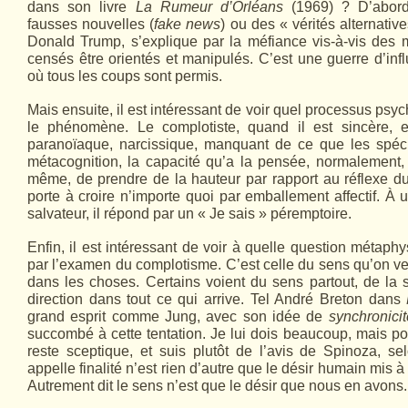
dans son livre
La Rumeur d’Orléans
(1969) ? D’abord 
fausses nouvelles (
fake news
) ou des « vérités alternativ
Donald Trump, s’explique par la méfiance vis-à-vis des m
censés être orientés et manipulés. C’est une guerre d’infl
où tous les coups sont permis.
Mais ensuite, il est intéressant de voir quel processus ps
le phénomène. Le complotiste, quand il est sincère, 
paranoïaque, narcissique, manquant de ce que les spécia
métacognition, la capacité qu’a la pensée, normalement,
même, de prendre de la hauteur par rapport au réflexe du
porte à croire n’importe quoi par emballement affectif. À 
salvateur, il répond par un « Je sais » péremptoire.
Enfin, il est intéressant de voir à quelle question métap
par l’examen du complotisme. C’est celle du sens qu’on veu
dans les choses. Certains voient du sens partout, de la si
direction dans tout ce qui arrive. Tel André Breton dans
grand esprit comme Jung, avec son idée de
synchronicit
succombé à cette tentation. Je lui dois beaucoup, mais pou
reste sceptique, et suis plutôt de l’avis de Spinoza, s
appelle finalité n’est rien d’autre que le désir humain mis 
Autrement dit le sens n’est que le désir que nous en avons.