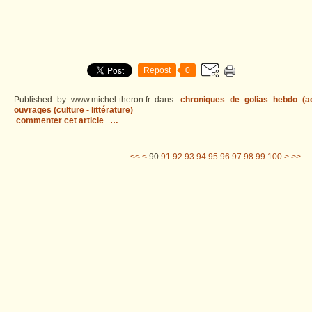
Repost
0
Published by www.michel-theron.fr
dans
chroniques de golias hebdo (act
ouvrages (culture - littérature)
commenter cet article
…
10
20
30
40
50
60
70
80
200
300
400
<<
<
90
91
92
93
94
95
96
97
98
99
100
>
>>