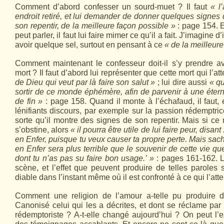
Comment d’abord confesser un sourd-muet ? Il faut
« l
endroit retiré, et lui demander de donner quelques signes
son repentir, de la meilleure façon possible »
: page 154. E
peut parler, il faut lui faire mimer ce qu’il a fait. J’imagine d
avoir quelque sel, surtout en pensant à ce
« de la meilleure
Comment maintenant le confesseur doit-il s’y prendre
mort ? Il faut d’abord lui représenter que cette mort qui l’at
de Dieu qui veut par là faire son salut »
; lui dire aussi
« q
sortir de ce monde éphémère, afin de parvenir à une éterni
de fin »
: page 158. Quand il monte à l’échafaud, il faut, 
lénifiants discours, par exemple sur la passion rédemptric
sorte qu’il montre des signes de son repentir. Mais si ce n
s’obstine, alors
« il pourra être utile de lui faire peur, disan
en Enfer, puisque tu veux causer ta propre perte. Mais sac
en Enfer sera plus terrible que le souvenir de cette vie q
dont tu n’as pas su faire bon usage.’ »
: pages 161-162. L
scène, et l’effet que peuvent produire de telles paroles
diable dans l’instant même où il est confronté à ce qui l’att
Comment une religion de l’amour a-telle pu produire de
Canonisé celui qui les a décrites, et dont se réclame par 
rédemptoriste ? A-t-elle changé aujourd’hui ? On peut l’e