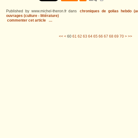
Published by www.michel-theron.fr
dans
chroniques de golias hebdo (act
ouvrages (culture - littérature)
commenter cet article
…
10
20
30
40
50
80
90
100
200
300
400
<<
<
60
61
62
63
64
65
66
67
68
69
70
>
>>