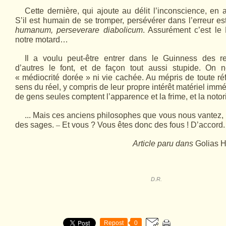
Cette dernière, qui ajoute au délit l’incons­cience, en 
S’il est humain de se tromper, persévérer dans l’erreur es
humanum, perseverare diabolicum
. Assurément c’est le 
notre motard…
Il a voulu peut-être entrer dans le Guinness des r
d’autres le font, et de façon tout aussi stupide. On 
« médiocrité dorée » ni vie cachée. Au mépris de toute réfl
sens du réel, y compris de leur propre intérêt matériel im
de gens seules comptent l’apparence et la frime, et la notori
... Mais ces anciens philosophes que vous nous vantez, m
des sages.
–
Et vous ? Vous êtes donc des fous ! D’accord.
Article paru dans
Golias 
D.R.
Repost
0