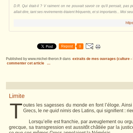
D.R. Qui était-il ? V raiment on ne pouvait savoir ce qu'il pensait, pas p
allait dire, tant ses revirements étaient fréquents, et si importants... Moi seu
http
Repost
0
Published by www.michel-theron.fr
dans
extraits de mes ouvrages (culture - l
commenter cet article
…
Limite
T
outes les sagesses du monde en font l’éloge. Ainsi
Grecs, le
ne quid nimis
des Latins, qui signifient : rie
Lorsqu’elle est franchie, par aveuglement ou orgue
grecque, sa transgression est aussitôt châtiée par la just
ce que ces mêmes Grecs appelaient la Némésis.