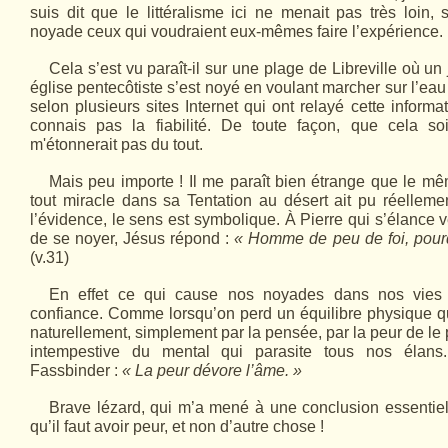
suis dit que le littéralisme ici ne menait pas très loin,
noyade ceux qui voudraient eux-mêmes faire l’expérience.
Cela s’est vu paraît-il sur une plage de Libreville où u
église pentecôtiste s’est noyé en voulant marcher sur l’eau
selon plusieurs sites Internet qui ont relayé cette inform
connais pas la fiabilité. De toute façon, que cela s
m'étonnerait pas du tout.
Mais peu importe ! Il me paraît bien étrange que le m
tout miracle dans sa Tentation au désert ait pu réellemen
l’évidence, le sens est symbolique. À Pierre qui s’élance ve
de se noyer, Jésus répond :
« Homme de peu de foi, pourq
(v.31)
En effet ce qui cause nos noyades dans nos vies
confiance. Comme lorsqu’on perd un équilibre physique que
naturellement, simplement par la pensée, par la peur de le p
intempestive du mental qui parasite tous nos élan
Fassbinder :
« La peur dévore l’âme. »
Brave lézard, qui m’a mené à une conclusion essentiell
qu’il faut avoir peur, et non d’autre chose !