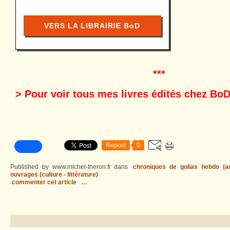
VERS LA LIBRAIRIE BoD
***
> Pour voir tous mes livres édités chez BoD
Repost
0
Published by www.michel-theron.fr
dans
chroniques de golias hebdo (act
ouvrages (culture - littérature)
commenter cet article
…