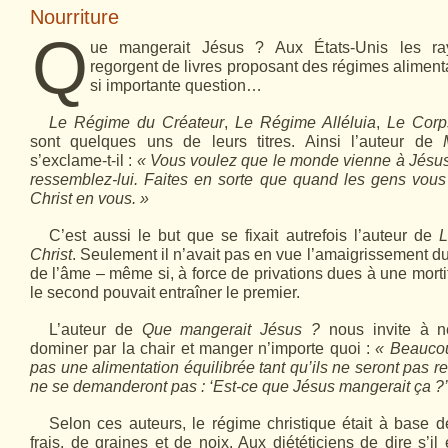
Nourriture
Q
ue mangerait Jésus ? Aux États-Unis les ray
regorgent de livres pro­posant des régimes aliment
si importante question…
Le Régime du Créateur
,
Le Régime Alléluia
,
Le Corp
sont quelques uns de leurs titres. Ainsi l’auteur de
s’exclame-t-il :
« Vous voulez que le monde vien­ne à Jésu
ressemblez-lui. Faites en sorte que quand les gens vous v
Christ en vous. »
C’est aussi le but que se fixait autrefois l’auteur de
L
Christ
. Seulement il n’avait pas en vue l’amaigrissement du
de l’âme – même si, à force de privations dues à une mortifi
le second pouvait entraîner le premier.
L’auteur de
Que mangerait Jésus ?
nous invite à n
dominer par la chair et manger n’importe quoi :
« Beaucou
pas une alimentation équilibrée tant qu’ils ne seront pas r
ne se demanderont pas : ‘Est-ce que Jésus mangerait ça ?’ 
Selon ces auteurs, le régime christique était à base de
frais, de graines et de noix. Aux diététiciens de dire s’il