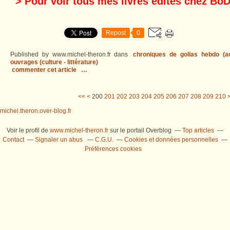
> Pour voir tous mes livres édités chez BoD
Repost
0
Published by www.michel-theron.fr
dans
chroniques de golias hebdo (act
ouvrages (culture - littérature)
commenter cet article
…
<<
<
200
201
202
203
204
205
206
207
208
209
210
michel.theron.over-blog.fr
Voir le profil de
www.michel-theron.fr
sur le portail Overblog
Top articles
Contact
Signaler un abus
C.G.U.
Cookies et données personnelles
Préférences cookies