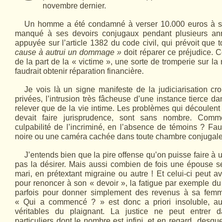
novembre dernier.
Un homme a été condamné à verser 10.000 euros à s
manqué à ses devoirs conjugaux pendant plusieurs ann
appuyée sur l’article 1382 du code civil, qui prévoit que
cause à autrui un dommage »
doit réparer ce préjudice. C
de la part de la « victime », une sorte de tromperie sur la
faudrait obtenir réparation financière.
Je vois là un signe manifeste de la judiciarisation cro
privées, l’intrusion très fâcheuse d’une instance tierce d
relever que de la vie intime. Les problèmes qui découlent 
devait faire jurisprudence, sont sans nombre. Commen
culpabilité de l’incriminé, en l’absence de témoins ? Faut
noire ou une caméra cachée dans toute chambre conjugale
J’entends bien que la pire offense qu’on puisse faire à
pas la désirer. Mais aussi combien de fois une épouse se
mari, en prétextant migraine ou autre ! Et celui-ci peut a
pour renoncer à son « devoir », la fatigue par exemple du 
parfois pour donner simplement des revenus à sa fem
« Qui a commencé ? » est donc a priori insoluble, au
véritables du plaignant. La justice ne peut entrer 
particuliers dont le nombre est infini, et en regard desqu