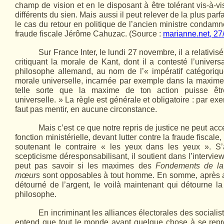
champ de vision et en le disposant à être tolérant vis-à-
différents du sien. Mais aussi il peut relever de la plus par
le cas du retour en politique de l’ancien ministre conda
fraude fiscale Jérôme Cahuzac. (Source :
marianne.net, 27
Sur France Inter, le lundi 27 novembre, il a relativis
critiquant la morale de Kant, dont il a contesté l’univers
philosophe allemand, au nom de l’« impératif catégoriq
morale universelle, incarnée par exemple dans la maxime
telle sorte que la maxime de ton action puisse êtr
universelle. » La règle est générale et obligatoire : par ex
faut pas mentir, en aucune circonstance.
Mais c’est ce que notre repris de justice ne peut acce
fonction ministérielle, devant lutter contre la fraude fiscale,
soutenant le contraire « les yeux dans les yeux ». S’a
scepticisme déresponsabilisant, il soutient dans l’intervi
peut pas savoir si les maximes des
Fondements de la
mœurs
sont opposables à tout homme. En somme, après 
détourné de l’argent, le voilà maintenant qui détourne 
philosophe.
En incriminant les alliances électorales des socialist
entend que tout le monde ayant quelque chose à se repro