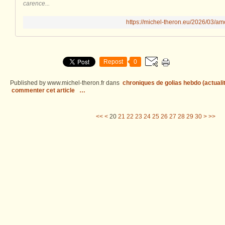
carence...
https://michel-theron.eu/2026/03/amou
Repost
0
Published by www.michel-theron.fr
dans
chroniques de golias hebdo (actuali
commenter cet article
…
10
40
50
60
70
80
90
100
200
300
<<
<
20
21
22
23
24
25
26
27
28
29
30
>
>>