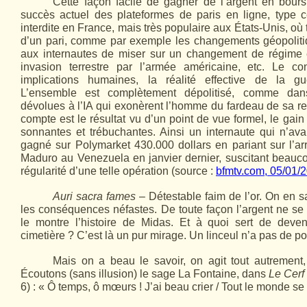
Cette façon facile de gagner de l’argent en bours
succès actuel des plateformes de paris en ligne, type c
interdite en France, mais très populaire aux États-Unis, où t
d’un pari, comme par exemple les changements géopolitiq
aux internautes de miser sur un changement de régime 
invasion terrestre par l’armée américaine, etc. Le c
implications humaines, la réalité effective de la gu
L’ensemble est complètement dépolitisé, comme dans
dévolues à l’IA qui exonèrent l’homme du fardeau de sa re
compte est le résultat vu d’un point de vue formel, le gai
sonnantes et trébuchantes. Ainsi un internaute qui n’avait
gagné sur Polymarket 430.000 dollars en pariant sur l’ar
Maduro au Venezuela en janvier dernier, suscitant beauc
régularité d’une telle opération (source :
bfmtv.com, 05/01/
Auri sacra fames
– Détestable faim de l’or. On en sa
les conséquences néfastes. De toute façon l’argent ne 
le montre l’histoire de Midas. Et à quoi sert de deven
cimetière ? C’est là un pur mirage. Un linceul n’a pas de p
Mais on a beau le savoir, on agit tout autrement,
Écoutons (sans illusion) le sage La Fontaine, dans
Le Cer
6) : « Ô temps, ô mœurs ! J’ai beau crier / Tout le monde se 