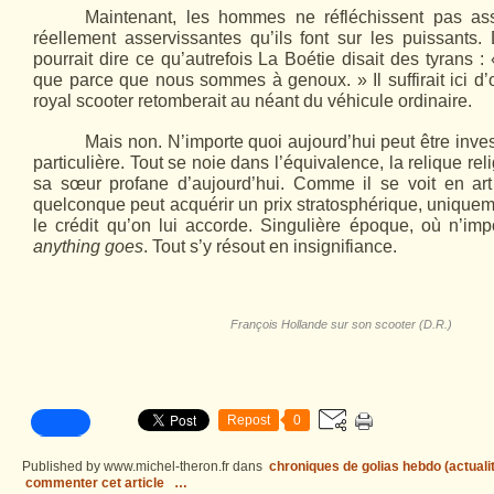
Maintenant, les hommes ne réfléchissent pas as
réellement asservissantes qu’ils font sur les puissants
pourrait dire ce qu’autrefois La Boétie disait des tyrans :
que parce que nous sommes à genoux. » Il suffirait ici d’o
royal scooter retomberait au néant du véhicule ordinaire.
Mais non. N’importe quoi aujourd’hui peut être inves
particulière. Tout se noie dans l’équivalence, la relique rel
sa sœur profane d’aujourd’hui. Comme il se voit en art
quelconque peut acquérir un prix stratosphérique, uniquem
le crédit qu’on lui accorde. Singulière époque, où n’imp
anything goes
. Tout s’y résout en insignifiance.
François Hollande sur son scooter (D.R.)
Repost
0
Published by www.michel-theron.fr
dans
chroniques de golias hebdo (actuali
commenter cet article
…