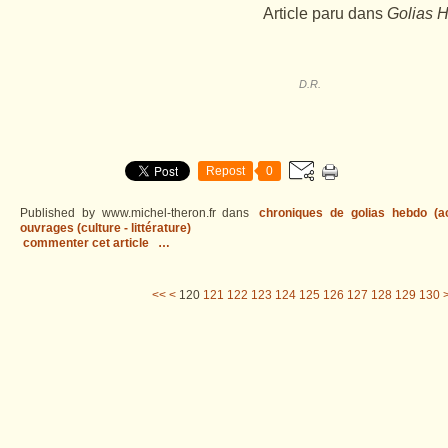
Article paru dans
Golias 
D.R.
Repost
0
Published by www.michel-theron.fr
dans
chroniques de golias hebdo (act
ouvrages (culture - littérature)
commenter cet article
…
100
110
<<
<
120
121
122
123
124
125
126
127
128
129
130