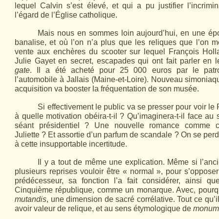
lequel Calvin s’est élevé, et qui a pu justifier l’incrim
l’égard de l’Église catholique.
Mais nous en sommes loin aujourd’hui, en une ép
banalise, et où l’on n’a plus que les reliques que l’on m
vente aux enchères du scooter sur lequel François Holla
Julie Gayet en secret, escapades qui ont fait parler en
gate
. Il a été acheté pour 25 000 euros par le pat
l’automobile à Jallais (Maine-et-Loire). Nouveau simoniaq
acquisition va booster la fréquentation de son musée.
Si effectivement le public va se presser pour voir le
à quelle motivation obéira-t-il ? Qu’imaginera-t-il face au
séant présidentiel ? Une nouvelle romance comme 
Juliette ? Et assortie d’un parfum de scandale ? On se per
à cette insupportable incertitude.
Il y a tout de même une explication. Même si l’anci
plusieurs reprises vouloir être « normal », pour s’oppos
prédécesseur, sa fonction l’a fait considérer, ainsi qu
Cinquième république, comme un monarque. Avec, pourq
mutandis
, une dimension de sacré corrélative. Tout ce qu’
avoir valeur de relique, et au sens étymologique de
monum