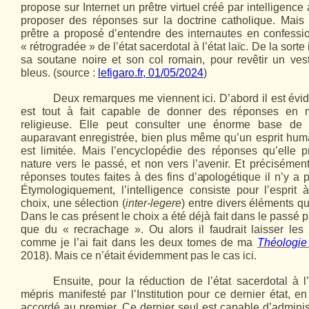
propose sur Internet un prêtre virtuel créé par intelligence 
proposer des réponses sur la doctrine catholique. Ma
prêtre a proposé d’entendre des internautes en confessio
« rétrogradée » de l’état sacerdotal à l’état laïc. De la sorte 
sa soutane noire et son col romain, pour revêtir un ve
bleus. (source :
lefigaro.fr, 01/05/2024
)
Deux remarques me viennent ici. D’abord il est év
est tout à fait capable de donner des réponses en m
religieuse. Elle peut consulter une énorme base de
auparavant enregistrée, bien plus même qu’un esprit hum
est limitée. Mais l’encyclopédie des réponses qu’elle 
nature vers le passé, et non vers l’avenir. Et précisémen
réponses toutes faites à des fins d’apologétique il n’y a p
Étymologiquement, l’intelligence consiste pour l’esprit 
choix, une sélection (
inter-legere
) entre divers éléments qu
Dans le cas présent le choix a été déjà fait dans le passé p
que du « recrachage ». Ou alors il faudrait laisser les
comme je l’ai fait dans les deux tomes de ma
Théologie
2018). Mais ce n’était évidemment pas le cas ici.
Ensuite, pour la réduction de l’état sacerdotal à l’
mépris manifesté par l’Institution pour ce dernier état, e
accordé au premier. Ce dernier seul est capable d’adminis