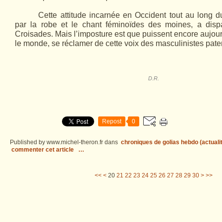
Cette attitude incarnée en Occident tout au long d
par la robe et le chant féminoïdes des moines, a dis
Croisades. Mais l’imposture est que puissent encore aujour
le monde, se réclamer de cette voix des masculinistes pate
D.R.
Repost
0
Published by www.michel-theron.fr
dans
chroniques de golias hebdo (actuali
commenter cet article
…
10
40
50
60
70
80
90
100
200
300
400
500
600
700
800
900
1000
1100
1200
1300
1400
1500
<<
<
20
21
22
23
24
25
26
27
28
29
30
>
>>